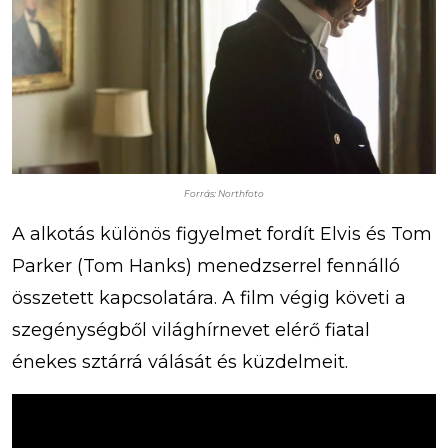
Forrás: Northfoto
A alkotás különös figyelmet fordít Elvis és Tom
Parker (Tom Hanks) menedzserrel fennálló
összetett kapcsolatára. A film végig követi a
szegénységből világhírnevet elérő fiatal
énekes sztárrá válását és küzdelmeit.