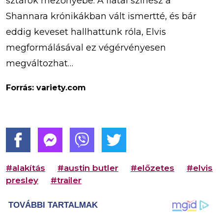
sztárok mezőnyébe. A fiatal színész a
Shannara krónikákban vált ismertté, és bár
eddig keveset hallhattunk róla, Elvis
megformálásával ez végérvényesen
megváltozhat…
Forrás: variety.com
#alakítás
#austin butler
#előzetes
#elvis
presley
#trailer