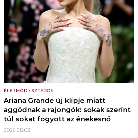
ÉLETMÓD
\
SZTÁROK
Ariana Grande új klipje miatt
aggódnak a rajongók: sokak szerint
túl sokat fogyott az énekesnő
2026.08.03.