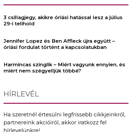
3 csillagjegy, akikre óriási hatással lesz a július
29-i telihold
Jennifer Lopez és Ben Affleck újra együtt –
óriási fordulat történt a kapcsolatukban
Harmincas szinglik – Miért vagyunk ennyien, és
miért nem szégyelljük többé?
HÍRLEVÉL
Ha szeretnél értesülni legfrissebb cikkjeinkről,
partnereink akcióiról, akkor iratkozz fel
hírlevelünkre!