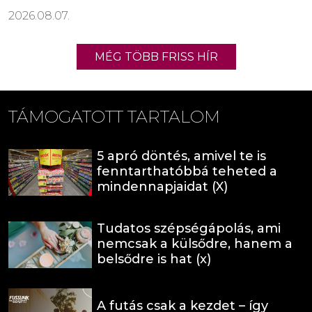
2026.08.07.
MÉG TÖBB FRISS HÍR
TÁMOGATOTT TARTALOM
5 apró döntés, amivel te is
fenntarthatóbbá teheted a
mindennapjaidat (X)
Tudatos szépségápolás, ami
nemcsak a külsődre, hanem a
belsődre is hat (x)
A futás csak a kezdet – így