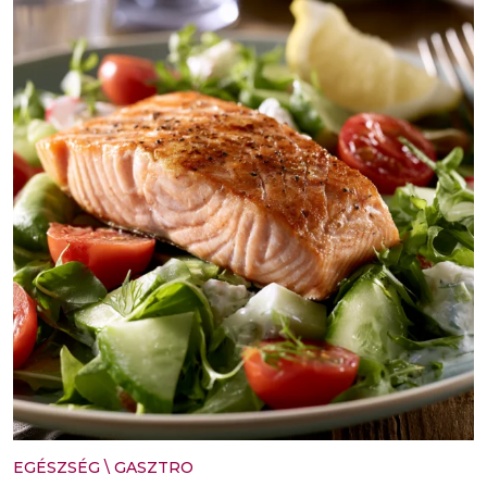
EGÉSZSÉG
\
GASZTRO