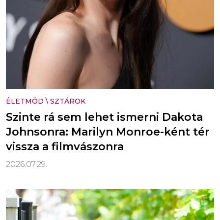
ÉLETMÓD
\
SZTÁROK
Szinte rá sem lehet ismerni Dakota
Johnsonra: Marilyn Monroe-ként tér
vissza a filmvászonra
2026.07.29.