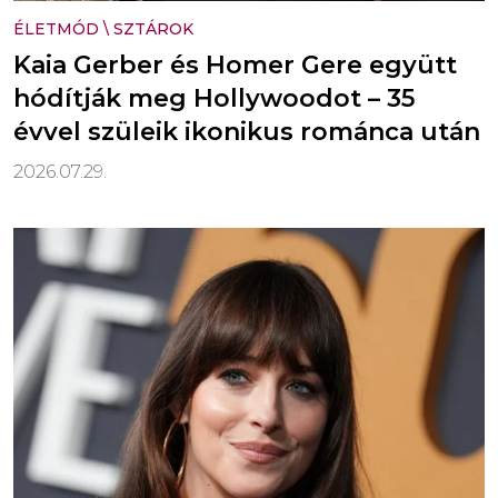
ÉLETMÓD
\
SZTÁROK
Kaia Gerber és Homer Gere együtt
hódítják meg Hollywoodot – 35
évvel szüleik ikonikus románca után
2026.07.29.