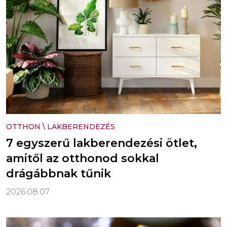
OTTHON
\
LAKBERENDEZÉS
7 egyszerű lakberendezési ötlet,
amitől az otthonod sokkal
drágábbnak tűnik
2026.08.07.