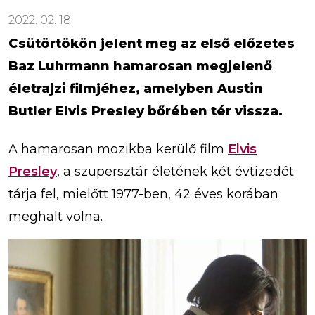
2022. 02. 18.
Csütörtökön jelent meg az első előzetes
Baz Luhrmann hamarosan megjelenő
életrajzi filmjéhez, amelyben Austin
Butler Elvis Presley bőrében tér vissza.
A hamarosan mozikba kerülő film
Elvis
Presley
, a szupersztár életének két évtizedét
tárja fel, mielőtt 1977-ben, 42 éves korában
meghalt volna.