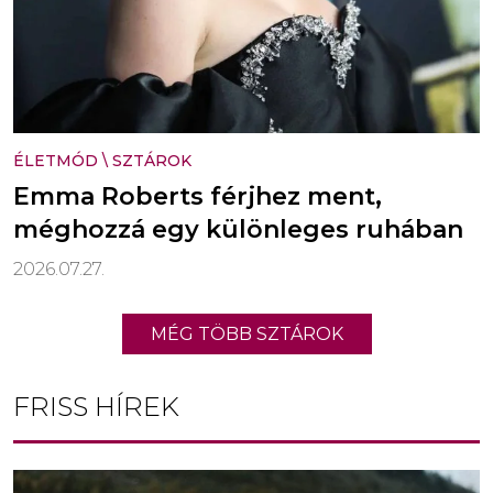
ÉLETMÓD
\
SZTÁROK
Emma Roberts férjhez ment,
méghozzá egy különleges ruhában
2026.07.27.
MÉG TÖBB SZTÁROK
FRISS HÍREK