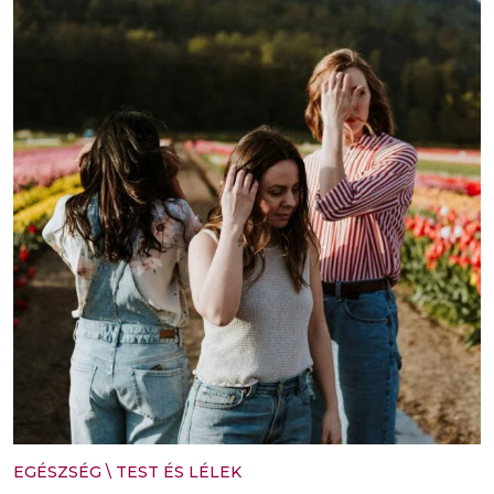
EGÉSZSÉG
\
TEST ÉS LÉLEK