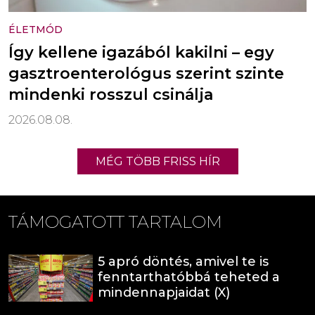
ÉLETMÓD
Így kellene igazából kakilni – egy
gasztroenterológus szerint szinte
mindenki rosszul csinálja
2026.08.08.
MÉG TÖBB FRISS HÍR
TÁMOGATOTT TARTALOM
5 apró döntés, amivel te is
fenntarthatóbbá teheted a
mindennapjaidat (X)