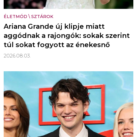
ÉLETMÓD
\
SZTÁROK
Ariana Grande új klipje miatt
aggódnak a rajongók: sokak szerint
túl sokat fogyott az énekesnő
2026.08.03.