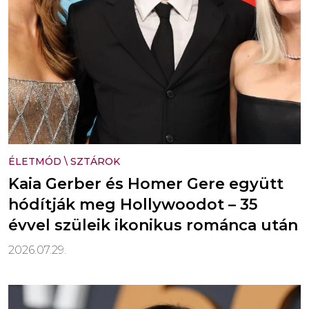
ÉLETMÓD
\
SZTÁROK
Kaia Gerber és Homer Gere együtt
hódítják meg Hollywoodot – 35
évvel szüleik ikonikus románca után
2026.07.29.