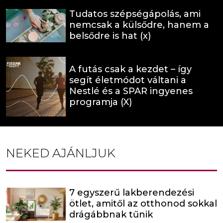
Tudatos szépségápolás, ami
nemcsak a külsődre, hanem a
belsődre is hat (x)
A futás csak a kezdet – így
segít életmódot váltani a
Nestlé és a SPAR ingyenes
programja (X)
NEKED AJÁNLJUK
7 egyszerű lakberendezési
ötlet, amitől az otthonod sokkal
drágábbnak tűnik