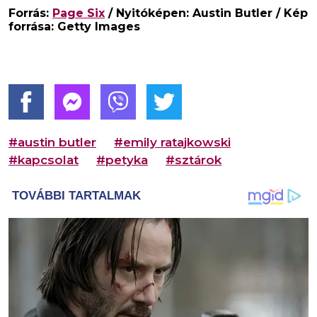
Forrás:
Page Six
/ Nyitóképen: Austin Butler / Kép
forrása: Getty Images
#austin butler
#emily ratajkowski
#kapcsolat
#petyka
#sztárok