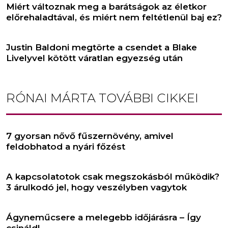
Miért változnak meg a barátságok az életkor
előrehaladtával, és miért nem feltétlenül baj ez?
Justin Baldoni megtörte a csendet a Blake
Livelyvel kötött váratlan egyezség után
RÓNAI MÁRTA
TOVÁBBI CIKKEI
7 gyorsan nővő fűszernövény, amivel
feldobhatod a nyári főzést
A kapcsolatotok csak megszokásból működik?
3 árulkodó jel, hogy veszélyben vagytok
Ágyneműcsere a melegebb időjárásra – Így
csináld!