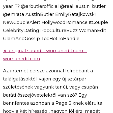
year. ?? @arbutlerofficial @real_austin_butler
@emrata AustinButler EmilyRatajkowski
NewCoupleAlert HollywoodRomance ItCouple
CelebrityDating PopCultureBuzz WomanEdit
GlamAndGossip TooHotToHandle
♬ original sound – womanedit.com –
womanedit.com
Az internet persze azonnal felrobbant a
találgatásoktól: vajon egy új sztárpár
születésének vagyunk tanúi, vagy csupán
baráti összejövetelekről van szó? Egy
bennfentes azonban a Page Sixnek elárulta,
hogy a két híresség „nagyon jól érzi magát