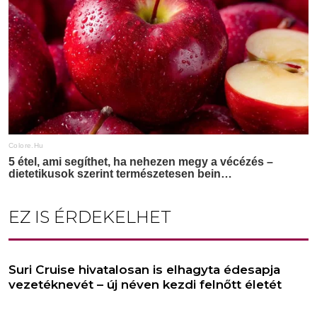
EZ IS ÉRDEKELHET
Suri Cruise hivatalosan is elhagyta édesapja
vezetéknevét – új néven kezdi felnőtt életét