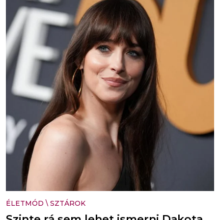
ÉLETMÓD
\
SZTÁROK
Szinte rá sem lehet ismerni Dakota