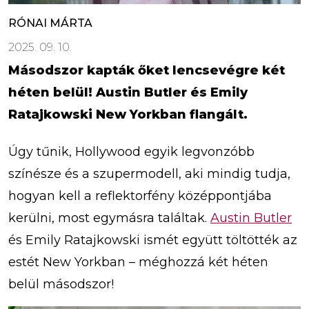
RÓNAI MÁRTA
2025. 09. 10.
Másodszor kapták őket lencsevégre két
héten belül! Austin Butler és Emily
Ratajkowski New Yorkban flangált.
Úgy tűnik, Hollywood egyik legvonzóbb
színésze és a szupermodell, aki mindig tudja,
hogyan kell a reflektorfény középpontjába
kerülni, most egymásra találtak.
Austin Butler
és Emily Ratajkowski ismét együtt töltötték az
estét New Yorkban – méghozzá két héten
belül másodszor!