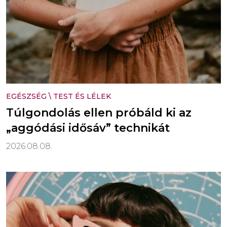
EGÉSZSÉG
\
TEST ÉS LÉLEK
Túlgondolás ellen próbáld ki az
„aggódási idősáv” technikát
2026.08.08.