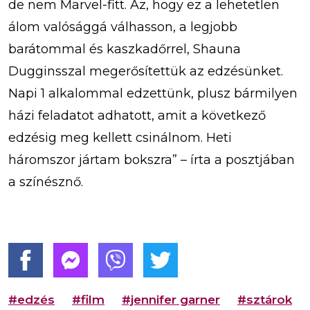
de nem Marvel-fitt. Az, hogy ez a lehetetlen
álom valósággá válhasson, a legjobb
barátommal és kaszkadőrrel, Shauna
Dugginsszal megerősítettük az edzésünket.
Napi 1 alkalommal edzettünk, plusz bármilyen
házi feladatot adhatott, amit a következő
edzésig meg kellett csinálnom. Heti
háromszor jártam bokszra” – írta a posztjában
a színésznő.
#edzés
#film
#jennifer garner
#sztárok