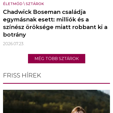
ÉLETMÓD
\
SZTÁROK
Chadwick Boseman családja
egymásnak esett: milliók és a
színész öröksége miatt robbant ki a
botrány
2026.07.23.
MÉG TÖBB SZTÁROK
FRISS HÍREK