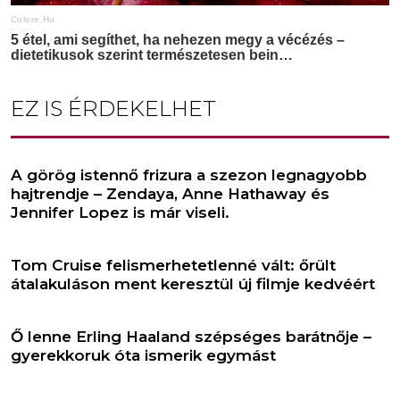
EZ IS ÉRDEKELHET
A görög istennő frizura a szezon legnagyobb
hajtrendje – Zendaya, Anne Hathaway és
Jennifer Lopez is már viseli.
Tom Cruise felismerhetetlenné vált: őrült
átalakuláson ment keresztül új filmje kedvéért
Ő lenne Erling Haaland szépséges barátnője –
gyerekkoruk óta ismerik egymást