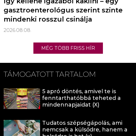
Így kellene igazából kakilni – egy
gasztroenterológus szerint szinte
mindenki rosszul csinálja
2026.08.08.
MÉG TÖBB FRISS HÍR
TÁMOGATOTT TARTALOM
5 apró döntés, amivel te is
fenntarthatóbbá teheted a
mindennapjaidat (X)
Tudatos szépségápolás, ami
nemcsak a külsődre, hanem a