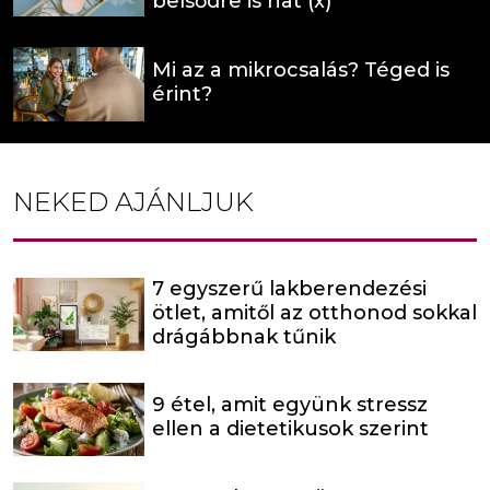
belsődre is hat (x)
Mi az a mikrocsalás? Téged is
érint?
NEKED AJÁNLJUK
7 egyszerű lakberendezési
ötlet, amitől az otthonod sokkal
drágábbnak tűnik
9 étel, amit együnk stressz
ellen a dietetikusok szerint