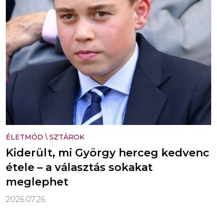
ÉLETMÓD
\
SZTÁROK
Kiderült, mi György herceg kedvenc
étele – a választás sokakat
meglephet
2026.07.26.