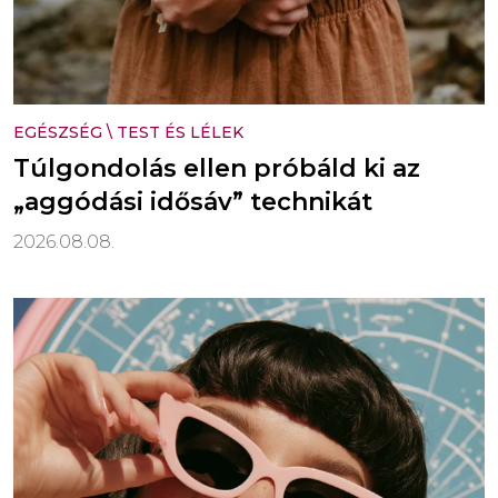
EGÉSZSÉG
\
TEST ÉS LÉLEK
Túlgondolás ellen próbáld ki az
„aggódási idősáv” technikát
2026.08.08.