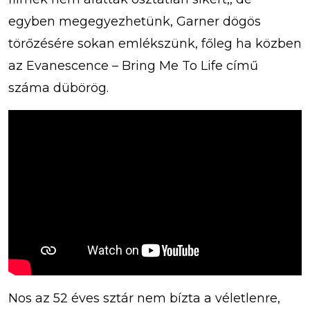
egyben megegyezhetünk, Garner dögös
törőzésére sokan emlékszünk, főleg ha közben
az Evanescence – Bring Me To Life című
száma dübörög.
Nos az 52 éves sztár nem bízta a véletlenre,