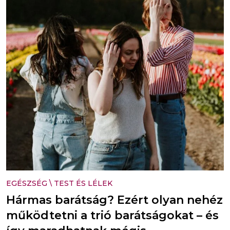
EGÉSZSÉG
\
TEST ÉS LÉLEK
Hármas barátság? Ezért olyan nehéz
működtetni a trió barátságokat – és