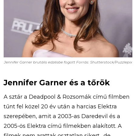
Jennifer Garner brutális edzésbe fogott Forrás: Shutterstock/Puzzlepix
Jennifer Garner és a tőrök
A sztár a Deadpool & Rozsomák című filmben
tűnt fel közel 20 év után a harcias Elektra
szerepében, amit a 2003-as Daredevil és a
2005-ös Elektra című filmekben alakított. A
filmek nem arattak osztatlan sikert,, de