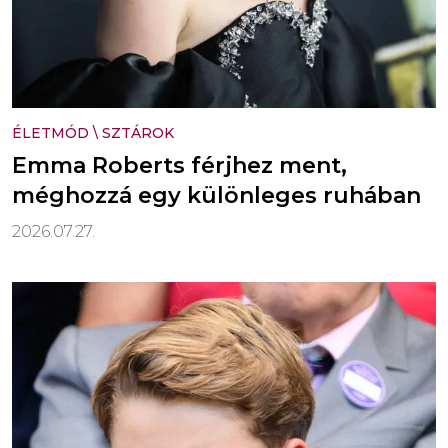
ÉLETMÓD
\
SZTÁROK
Emma Roberts férjhez ment,
méghozzá egy különleges ruhában
2026.07.27.