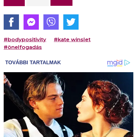
#bodypositivity
#kate winslet
#önelfogadás