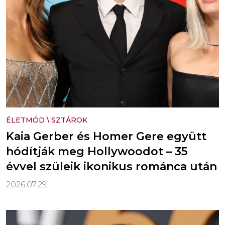
ÉLETMÓD
\
SZTÁROK
Kaia Gerber és Homer Gere együtt
hódítják meg Hollywoodot – 35
évvel szüleik ikonikus románca után
2026.07.29.