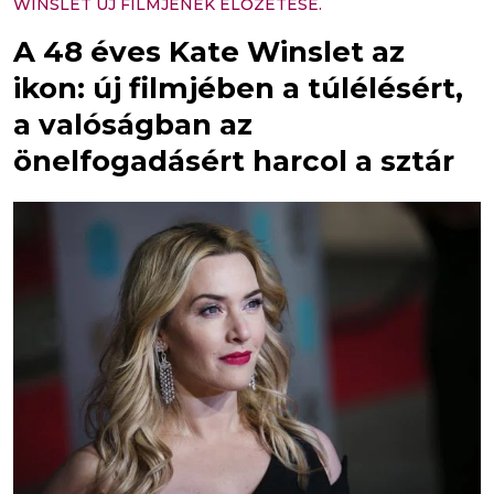
WINSLET ÚJ FILMJÉNEK ELŐZETESE.
A 48 éves Kate Winslet az
ikon: új filmjében a túlélésért,
a valóságban az
önelfogadásért harcol a sztár