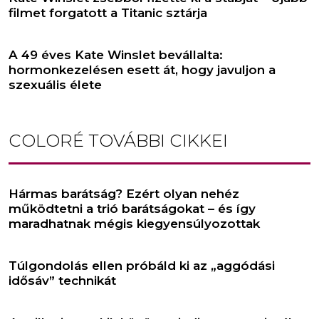
filmet forgatott a Titanic sztárja
A 49 éves Kate Winslet bevállalta:
hormonkezelésen esett át, hogy javuljon a
szexuális élete
COLORÉ
TOVÁBBI CIKKEI
Hármas barátság? Ezért olyan nehéz
működtetni a trió barátságokat – és így
maradhatnak mégis kiegyensúlyozottak
Túlgondolás ellen próbáld ki az „aggódási
idősáv” technikát