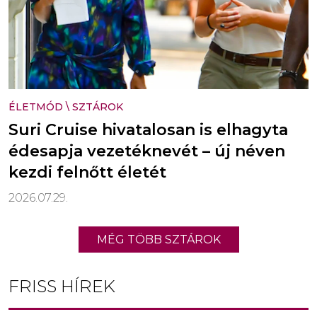
ÉLETMÓD
\
SZTÁROK
Suri Cruise hivatalosan is elhagyta
édesapja vezetéknevét – új néven
kezdi felnőtt életét
2026.07.29.
MÉG TÖBB SZTÁROK
FRISS HÍREK