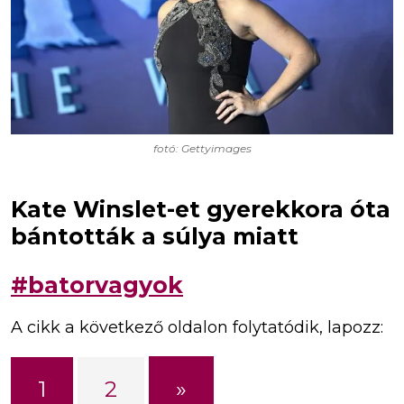
fotó: Gettyimages
Kate Winslet-et gyerekkora óta
bántották a súlya miatt
#batorvagyok
A cikk a következő oldalon folytatódik, lapozz:
»
1
2