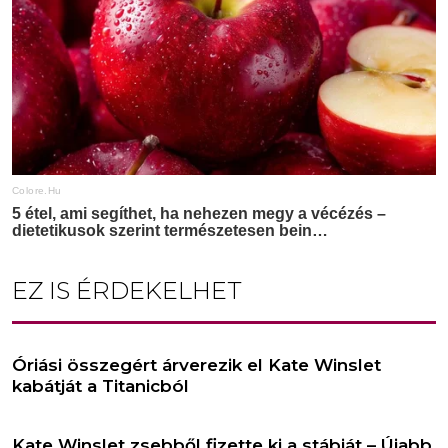
EZ IS ÉRDEKELHET
Óriási összegért árverezik el Kate Winslet
kabátját a Titanicból
Kate Winslet zsebből fizette ki a stábját – Újabb