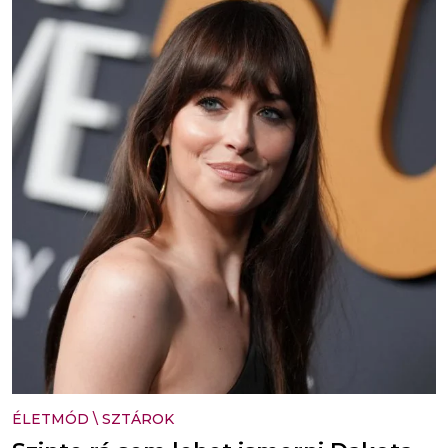
ÉLETMÓD
\
SZTÁROK