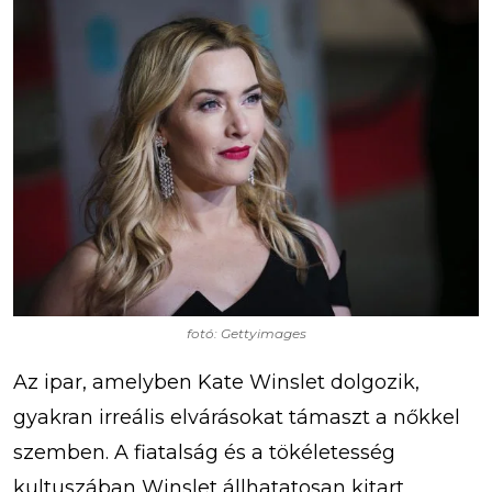
fotó: Gettyimages
Az ipar, amelyben Kate Winslet dolgozik,
gyakran irreális elvárásokat támaszt a nőkkel
szemben. A fiatalság és a tökéletesség
kultuszában Winslet állhatatosan kitart