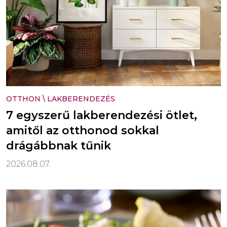
OTTHON
\
LAKBERENDEZÉS
7 egyszerű lakberendezési ötlet,
amitől az otthonod sokkal
drágábbnak tűnik
2026.08.07.