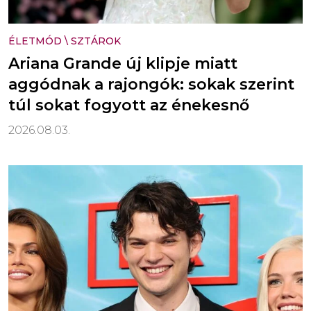
ÉLETMÓD
\
SZTÁROK
Ariana Grande új klipje miatt
aggódnak a rajongók: sokak szerint
túl sokat fogyott az énekesnő
2026.08.03.