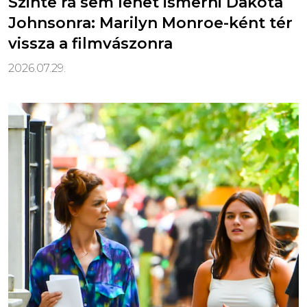
Szinte rá sem lehet ismerni Dakota
Johnsonra: Marilyn Monroe-ként tér
vissza a filmvászonra
2026.07.29.