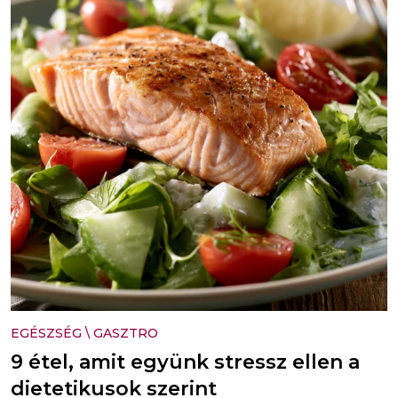
EGÉSZSÉG
\
GASZTRO
9 étel, amit együnk stressz ellen a
dietetikusok szerint