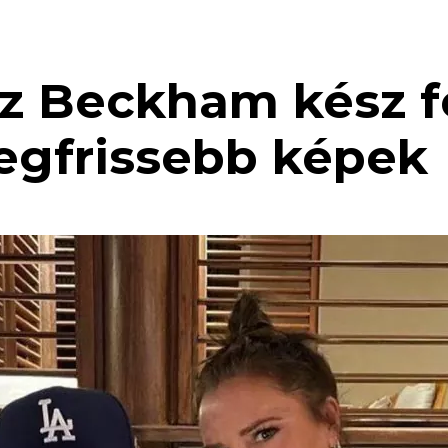
z Beckham kész fé
legfrissebb képek