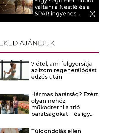
– így segít életmódot
váltani a Nestlé és a
SPAR ingyenes
programja (X)
EKED AJÁNLJUK
7 étel, ami felgyorsítja
az izom regenerálódást
edzés után
Hármas barátság? Ezért
olyan nehéz
működtetni a trió
barátságokat – és így
maradhatnak mégis
kiegyensúlyozottak
Túlgondolás ellen