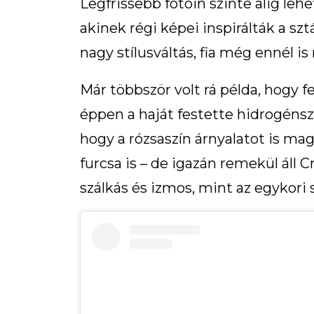
Legfrissebb fotóin szinte alig le
akinek régi képei inspirálták a sz
nagy stílusváltás, fia még ennél is
Már többször volt rá példa, hogy
éppen a haját festette hidrogénsz
hogy a rózsaszín árnyalatot is ma
furcsa is – de igazán remekül áll 
szálkás és izmos, mint az egykori s