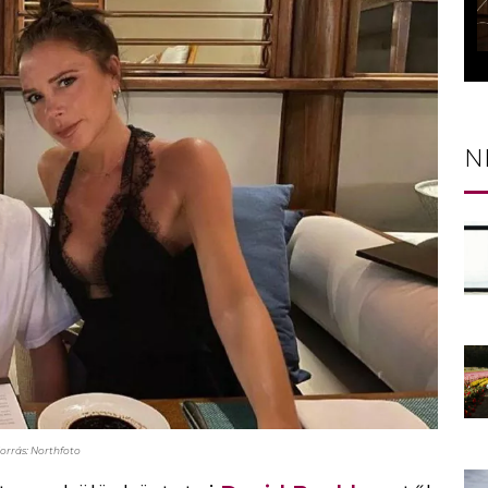
N
orrás: Northfoto