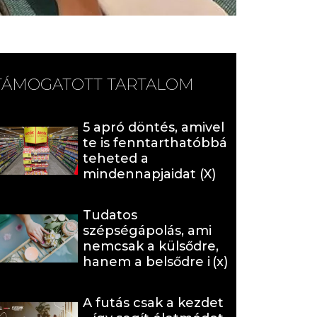
TÁMOGATOTT TARTALOM
5 apró döntés, amivel
te is fenntarthatóbbá
teheted a
mindennapjaidat (X)
Tudatos
szépségápolás, ami
nemcsak a külsődre,
hanem a belsődre is
hat (x)
A futás csak a kezdet