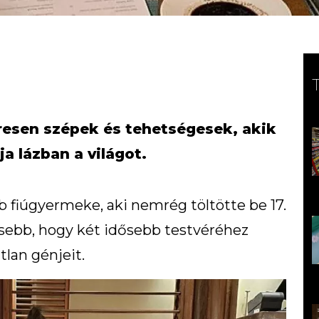
resen szépek és tehetségesek, akik
a lázban a világot.
b fiúgyermeke, aki nemrég töltötte be 17.
esebb, hogy két idősebb testvéréhez
tlan génjeit.