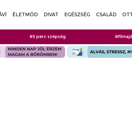
ÁVÍ
ÉLETMÓD
DIVAT
EGÉSZSÉG
CSALÁD
OT
#5 perc szépség
#filmaj