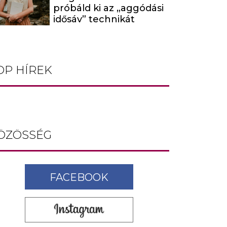
próbáld ki az „aggódási
idősáv” technikát
OP HÍREK
ÖZÖSSÉG
FACEBOOK