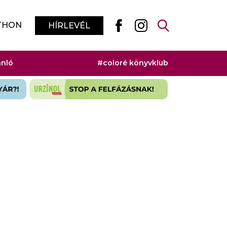
THON
HÍRLEVÉL
ánló
#coloré könyvklub