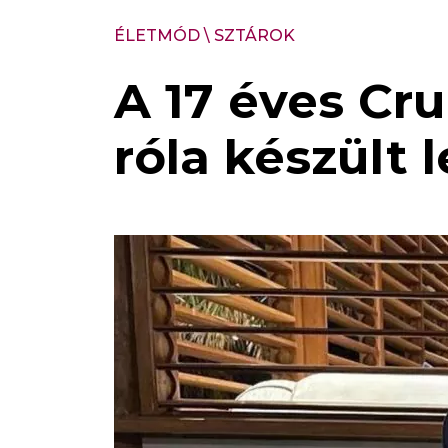
ÉLETMÓD
\
SZTÁROK
A 17 éves Cru
róla készült 