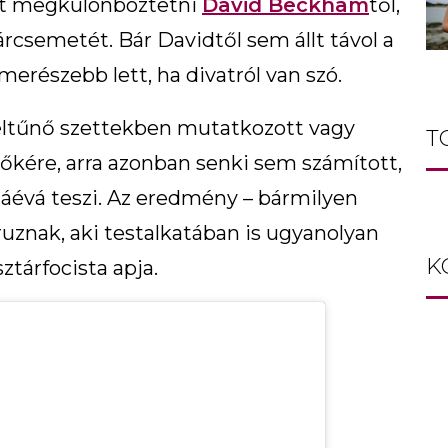
het megkülönböztetni
David Beckham
től,
tárcsemetét. Bár Davidtől sem állt távol a
 merészebb lett, ha divatról van szó.
 feltűnő szettekben mutatkozott vagy
T
őkére, arra azonban senki sem számított,
gáévá teszi. Az eredmény – bármilyen
Cruznak, aki testalkatában is ugyanolyan
K
ztárfocista apja.