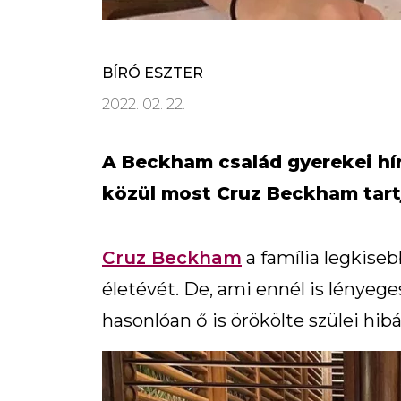
BÍRÓ ESZTER
2022. 02. 22.
A Beckham család gyerekei hí
közül most Cruz Beckham tartj
Cruz Beckham
a família legkiseb
életévét. De, ami ennél is lényeg
hasonlóan ő is örökölte szülei hibá