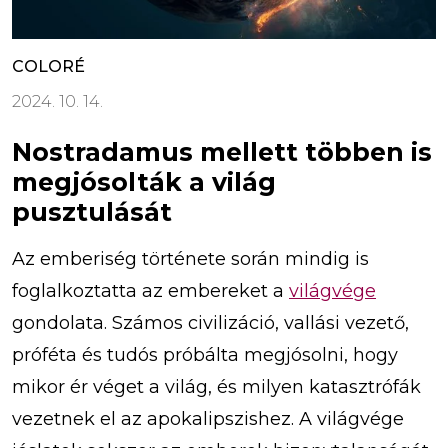
COLORÉ
2024. 10. 14.
Nostradamus mellett többen is
megjósolták a világ
pusztulását
Az emberiség története során mindig is
foglalkoztatta az embereket a
világvége
gondolata. Számos civilizáció, vallási vezető,
próféta és tudós próbálta megjósolni, hogy
mikor ér véget a világ, és milyen katasztrófák
vezetnek el az apokalipszishez. A világvége