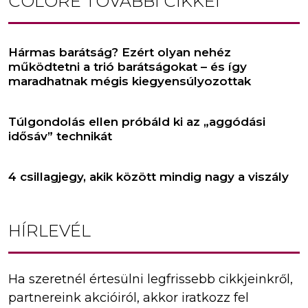
COLORÉ
TOVÁBBI CIKKEI
Hármas barátság? Ezért olyan nehéz
működtetni a trió barátságokat – és így
maradhatnak mégis kiegyensúlyozottak
Túlgondolás ellen próbáld ki az „aggódási
idősáv” technikát
4 csillagjegy, akik között mindig nagy a viszály
HÍRLEVÉL
Ha szeretnél értesülni legfrissebb cikkjeinkről,
partnereink akcióiról, akkor iratkozz fel