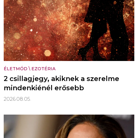
ÉLETMÓD
\
EZOTÉRIA
2 csillagjegy, akiknek a szerelme
mindenkiénél erősebb
2026.08.05.