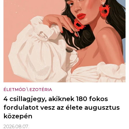
ÉLETMÓD
\
EZOTÉRIA
4 csillagjegy, akiknek 180 fokos
fordulatot vesz az élete augusztus
közepén
2026.08.07.