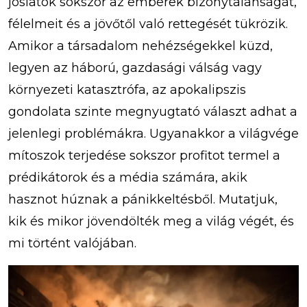
jóslatok sokszor az emberek bizonytalanságát,
félelmeit és a jövőtől való rettegését tükrözik.
Amikor a társadalom nehézségekkel küzd,
legyen az háború, gazdasági válság vagy
környezeti katasztrófa, az apokalipszis
gondolata szinte megnyugtató választ adhat a
jelenlegi problémákra. Ugyanakkor a világvége
mítoszok terjedése sokszor profitot termel a
prédikátorok és a média számára, akik
hasznot húznak a pánikkeltésből. Mutatjuk,
kik és mikor jövendölték meg a világ végét, és
mi történt valójában.