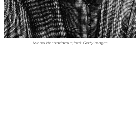
Michel Nostradamus,fotó: Gettyimages