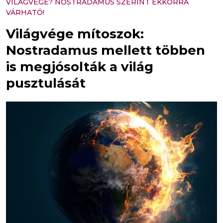
VILÁGVÉGE? NOSTRADAMUS SZERINT EKKORRA
VÁRHATÓ!
Világvége mítoszok:
Nostradamus mellett többen
is megjósolták a világ
pusztulását