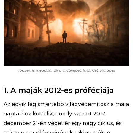
Többen is megjósolták a világvégét, fotó: Gettyimages
1. A maják 2012-es próféciája
Az egyik legismertebb világvégemítosz a maja
naptárhoz kötődik, amely szerint 2012.
december 21-én véget ér egy nagy ciklus, és
sokan ezt a világ végének tekintették. A