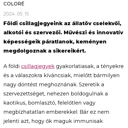
COLORÉ
2024. 05. 15.
Földi csillagjegyeink az állatöv cselekvői,
alkotói és szervezői. Művészi és innovatív
képességeik páratlanok, keményen
megdolgoznak a sikereikért.
A földi
csillagjegyek
gyakorlatiasak, a tényekre
és a válaszokra kíváncsiak, mielőtt bármilyen
nagy döntést meghoznának. Szeretik a
szervezettséget, nehezen boldogulnak a
kaotikus, bomlasztó, felelőtlen vagy
megbízhatatlan emberekkel. Bár ez nem
jelenti azt, hogy ők maguk immunisak