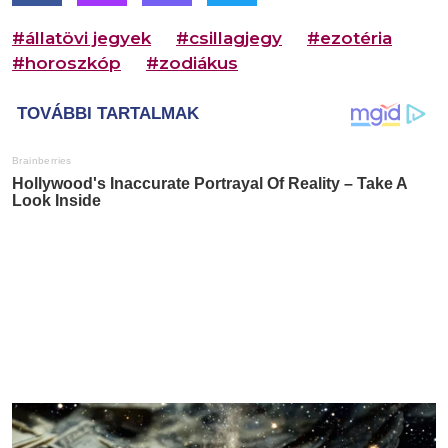
#állatövi jegyek
#csillagjegy
#ezotéria
#horoszkóp
#zodiákus