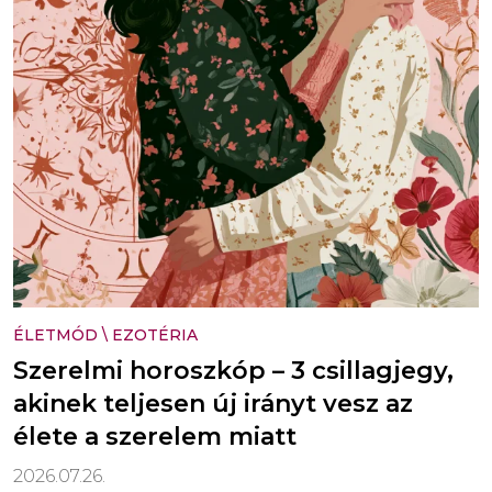
ÉLETMÓD
\
EZOTÉRIA
Szerelmi horoszkóp – 3 csillagjegy,
akinek teljesen új irányt vesz az
élete a szerelem miatt
2026.07.26.