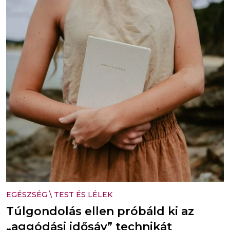
EGÉSZSÉG
\
TEST ÉS LÉLEK
Túlgondolás ellen próbáld ki az
„aggódási idősáv” technikát