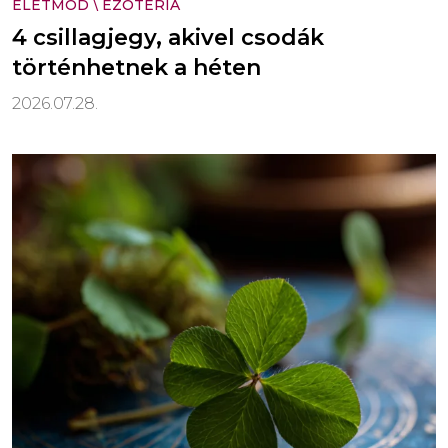
ÉLETMÓD
\
EZOTÉRIA
4 csillagjegy, akivel csodák
történhetnek a héten
2026.07.28.