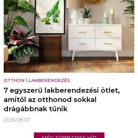
OTTHON
\
LAKBERENDEZÉS
7 egyszerű lakberendezési ötlet,
amitől az otthonod sokkal
drágábbnak tűnik
2026.08.07.