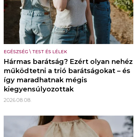
EGÉSZSÉG
\
TEST ÉS LÉLEK
Hármas barátság? Ezért olyan nehéz
működtetni a trió barátságokat – és
így maradhatnak mégis
kiegyensúlyozottak
2026.08.08.