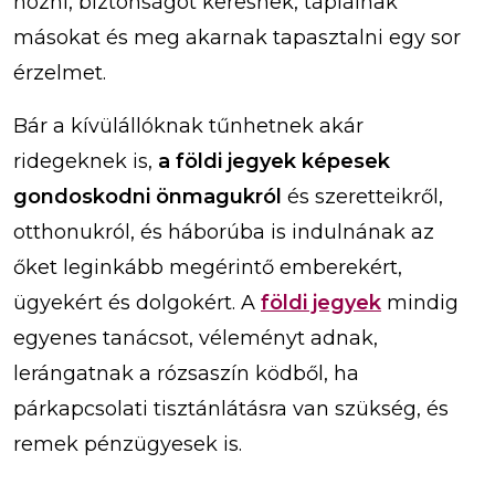
hozni, biztonságot keresnek, táplálnak
másokat és meg akarnak tapasztalni egy sor
érzelmet.
Bár a kívülállóknak tűnhetnek akár
ridegeknek is,
a földi jegyek képesek
gondoskodni önmagukról
és szeretteikről,
otthonukról, és háborúba is indulnának az
őket leginkább megérintő emberekért,
ügyekért és dolgokért. A
földi jegyek
mindig
egyenes tanácsot, véleményt adnak,
lerángatnak a rózsaszín ködből, ha
párkapcsolati tisztánlátásra van szükség, és
remek pénzügyesek is.