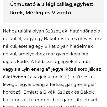
Útmutató a 3 légi csillagjegyhez:
Ikrek, Mérleg és Vízöntő
Nehéz találni olyan Szüzet, aki határidőnapló
nélkül él, vagy egy Bakot részletes ötéves terv
nélkül, esetleg egy Bikát olyan hiedelmek
nélkül, amelyekhez már gyerekkora óta
ragaszkodik. A földi csillagjegyeket a
női
vagyis a „yin energia” jegyei közé sorolják az
állatövben
( a vízjelek mellett ), a tűz és a
levegő jegyei pedig a férfias, „jang-energia”
hordozói. Emiatt a Bikák, Szüzek és Bakok
hajlamosak teremteni, befogadni, ítéleteket