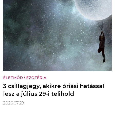
ÉLETMÓD
\
EZOTÉRIA
3 csillagjegy, akikre óriási hatással
lesz a július 29-i telihold
2026.07.29.