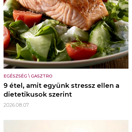
EGÉSZSÉG
\
GASZTRO
9 étel, amit együnk stressz ellen a
dietetikusok szerint
2026.08.07.