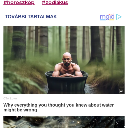
#horoszkóp
#zodiákus