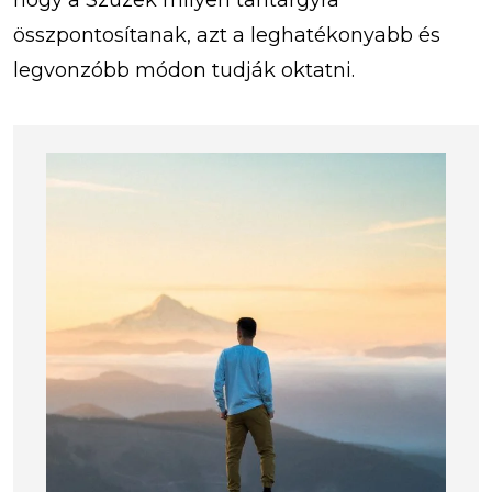
hogy a Szüzek milyen tantárgyra
összpontosítanak, azt a leghatékonyabb és
legvonzóbb módon tudják oktatni.