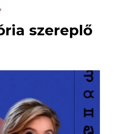
?
ória szereplő