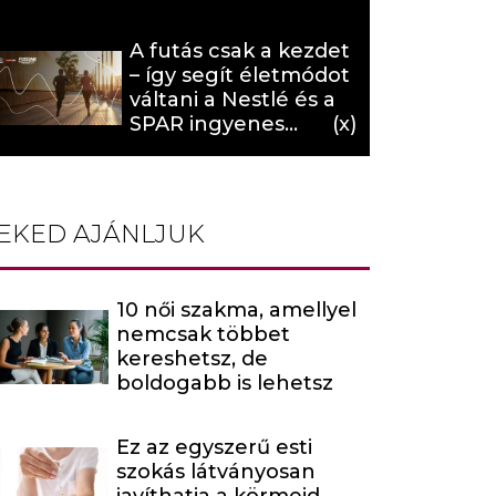
hat (x)
A futás csak a kezdet
– így segít életmódot
váltani a Nestlé és a
SPAR ingyenes
programja (X)
EKED AJÁNLJUK
10 női szakma, amellyel
nemcsak többet
kereshetsz, de
boldogabb is lehetsz
Ez az egyszerű esti
szokás látványosan