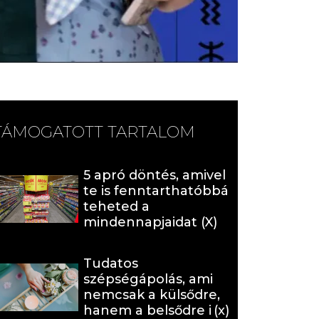
TÁMOGATOTT TARTALOM
5 apró döntés, amivel
te is fenntarthatóbbá
teheted a
mindennapjaidat (X)
Tudatos
szépségápolás, ami
nemcsak a külsődre,
hanem a belsődre is