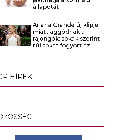
javíthatja a körmeid
állapotát
Ariana Grande új klipje
miatt aggódnak a
rajongók: sokak szerint
túl sokat fogyott az
énekesnő
OP HÍREK
ÖZÖSSÉG