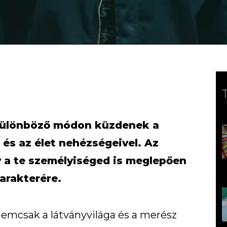
n különböző módon küzdenek a
és az élet nehézségeivel. Az
gy a te személyiséged is meglepően
arakterére.
emcsak a látványvilága és a merész