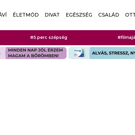
ÁVÍ
ÉLETMÓD
DIVAT
EGÉSZSÉG
CSALÁD
OT
#5 perc szépség
#filmaj