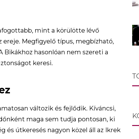
fogottabb, mint a körülötte lévő
 ereje. Megfigyelő típus, megbízható,
. A Bikákhoz hasonlóan nem szereti a
iztonságot keresi.
T
ez
atosan változik és fejlődik. Kíváncsi,
K
 időnként maga sem tudja pontosan, ki
ég és útkeresés nagyon közel áll az Ikrek