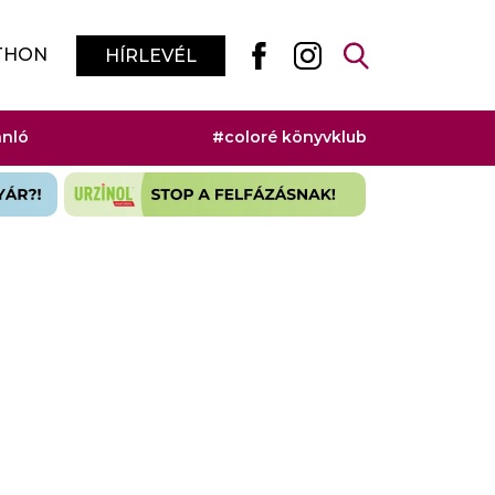
THON
HÍRLEVÉL
ánló
#coloré könyvklub