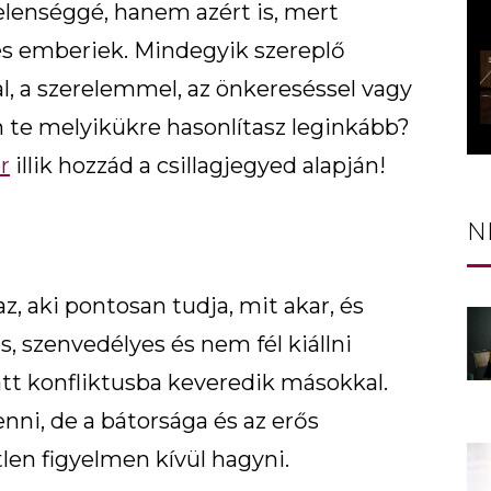
jelenséggé, hanem azért is, mert
 és emberiek. Mindegyik szereplő
, a szerelemmel, az önkereséssel vagy
n te melyikükre hasonlítasz leginkább?
r
illik hozzád a csillagjegyed alapján!
N
, aki pontosan tudja, mit akar, és
s, szenvedélyes és nem fél kiállni
t konfliktusba keveredik másokkal.
enni, de a bátorsága és az erős
len figyelmen kívül hagyni.