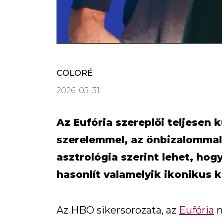
COLORÉ
2026. 05. 31.
Az Eufória szereplői teljese
szerelemmel, az önbizalommal 
asztrológia szerint lehet, ho
hasonlít valamelyik ikonikus k
Az HBO sikersorozata, az
Eufória
n