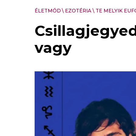
ÉLETMÓD
\
EZOTÉRIA
\
TE MELYIK EUF
Csillagjegyed
vagy