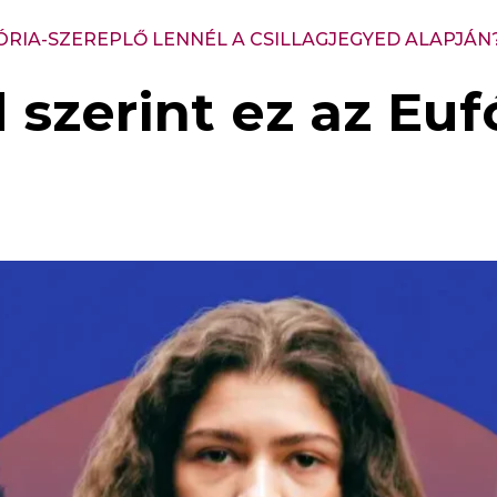
ÓRIA-SZEREPLŐ LENNÉL A CSILLAGJEGYED ALAPJÁN
 szerint ez az Euf