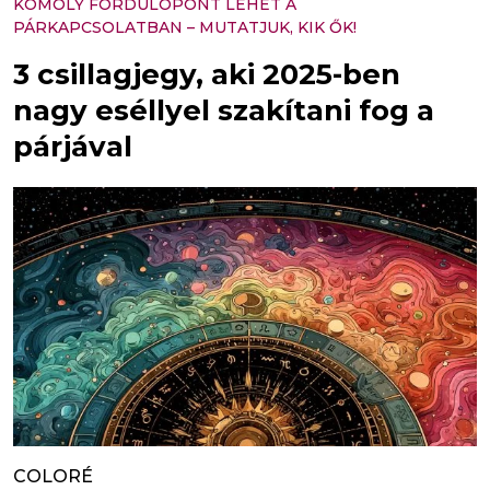
KOMOLY FORDULÓPONT LEHET A
PÁRKAPCSOLATBAN – MUTATJUK, KIK ŐK!
3 csillagjegy, aki 2025-ben
nagy eséllyel szakítani fog a
párjával
COLORÉ