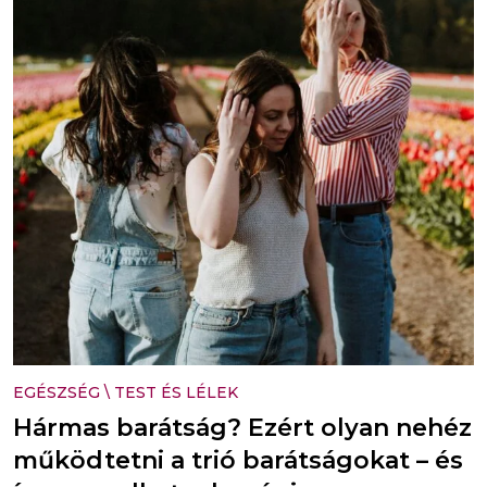
EGÉSZSÉG
\
TEST ÉS LÉLEK
Hármas barátság? Ezért olyan nehéz
működtetni a trió barátságokat – és