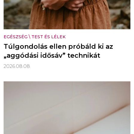
EGÉSZSÉG
\
TEST ÉS LÉLEK
Túlgondolás ellen próbáld ki az
„aggódási idősáv” technikát
2026.08.08.