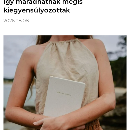
így maradhatnak mégis
kiegyensúlyozottak
2026.08.08.