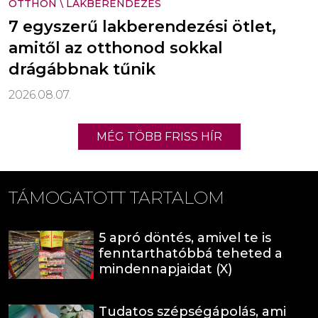
OTTHON
\
LAKBERENDEZÉS
7 egyszerű lakberendezési ötlet,
amitől az otthonod sokkal
drágábbnak tűnik
2026.08.07.
MÉG TÖBB FRISS HÍR
TÁMOGATOTT TARTALOM
5 apró döntés, amivel te is
fenntarthatóbbá teheted a
mindennapjaidat (X)
Tudatos szépségápolás, ami