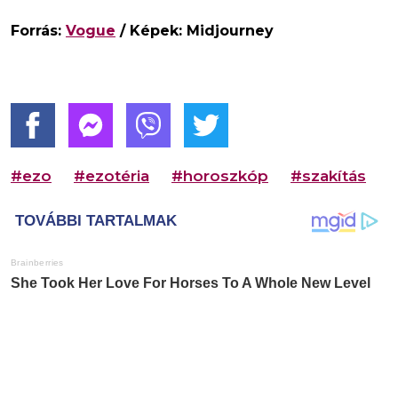
Forrás:
Vogue
/ Képek: Midjourney
#ezo
#ezotéria
#horoszkóp
#szakítás