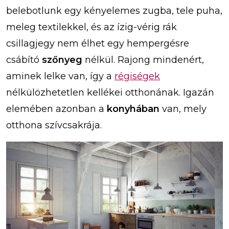
belebotlunk egy kényelemes zugba, tele puha,
meleg textilekkel, és az ízig-vérig rák
csillagjegy nem élhet egy hempergésre
csábító
szőnyeg
nélkül. Rajong mindenért,
aminek lelke van, így a
régiségek
nélkülözhetetlen kellékei otthonának. Igazán
elemében azonban a
konyhában
van, mely
otthona szívcsakrája.