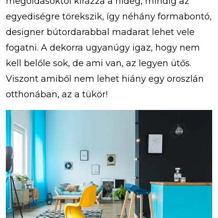
megoldásoktól kirázza a hideg, mindig az
egyediségre törekszik, így néhány formabontó,
designer bútordarabbal madarat lehet vele
fogatni. A dekorra ugyanúgy igaz, hogy nem
kell belőle sok, de ami van, az legyen ütős.
Viszont amiből nem lehet hiány egy oroszlán
otthonában, az a tükör!