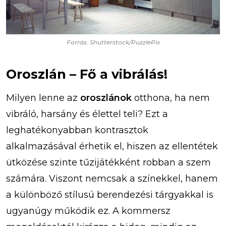
Forrás: Shutterstock/PuzzlePix
Oroszlán – Fő a vibrálás!
Milyen lenne az
oroszlánok
otthona, ha nem
vibráló, harsány és élettel teli? Ezt a
leghatékonyabban kontrasztok
alkalmazásával érhetik el, hiszen az ellentétek
ütközése szinte tűzijátékként robban a szem
számára. Viszont nemcsak a színekkel, hanem
a különböző stílusú berendezési tárgyakkal is
ugyanúgy működik ez. A kommersz