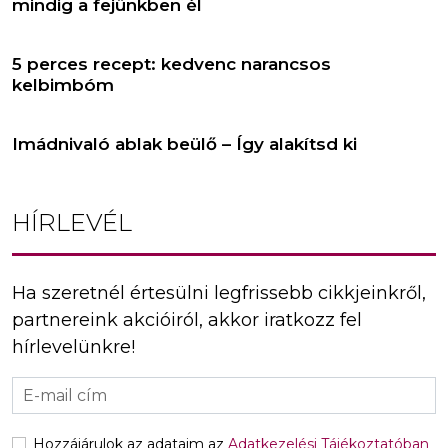
mindig a fejünkben él
5 perces recept: kedvenc narancsos
kelbimbóm
Imádnivaló ablak beülő – Így alakítsd ki
HÍRLEVÉL
Ha szeretnél értesülni legfrissebb cikkjeinkről,
partnereink akcióiról, akkor iratkozz fel
hírlevelünkre!
Hozzájárulok az adataim az
Adatkezelési Tájékoztatóban