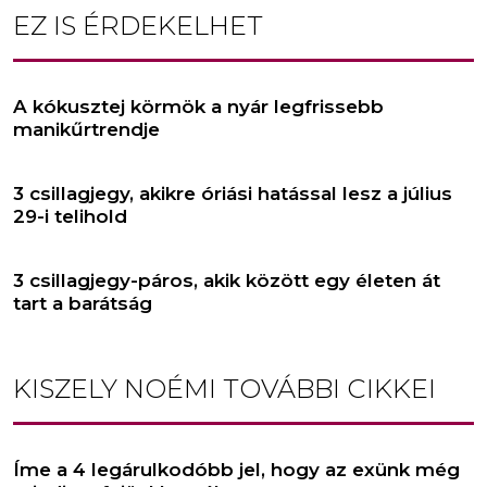
EZ IS ÉRDEKELHET
A kókusztej körmök a nyár legfrissebb
manikűrtrendje
3 csillagjegy, akikre óriási hatással lesz a július
29-i telihold
3 csillagjegy-páros, akik között egy életen át
tart a barátság
KISZELY NOÉMI
TOVÁBBI CIKKEI
Íme a 4 legárulkodóbb jel, hogy az exünk még