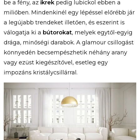
be a fény, az
ikrek
pedig lubickol ebben a
miliőben. Mindenkinél egy lépéssel előrébb jár
a legújabb trendeket illetően, és eszerint is
válogatja ki a
bútorokat
, melyek egytől-egyig
drága, minőségi darabok. A glamour csillogást
könnyedén becsempészhetik néhány arany
vagy ezüst kiegészítővel, esetleg egy
impozáns kristálycsillárral.