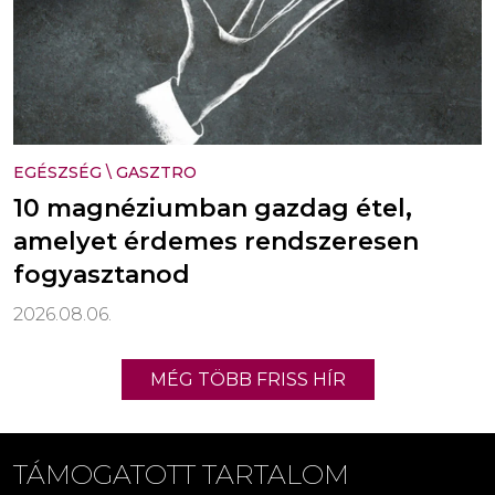
EGÉSZSÉG
\
GASZTRO
10 magnéziumban gazdag étel,
amelyet érdemes rendszeresen
fogyasztanod
2026.08.06.
MÉG TÖBB FRISS HÍR
TÁMOGATOTT TARTALOM