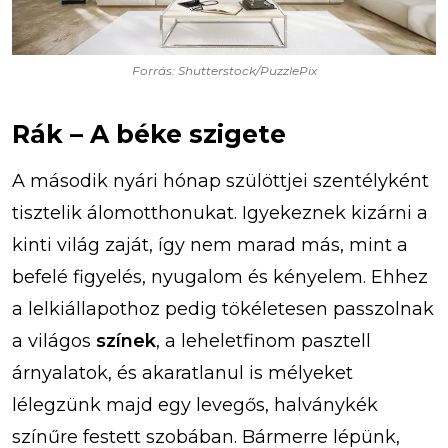
Forrás: Shutterstock/PuzzlePix
Rák – A béke szigete
A második nyári hónap szülöttjei szentélyként
tisztelik álomotthonukat. Igyekeznek kizárni a
kinti világ zaját, így nem marad más, mint a
befelé figyelés, nyugalom és kényelem. Ehhez
a lelkiállapothoz pedig tökéletesen passzolnak
a világos
színek
, a leheletfinom pasztell
árnyalatok, és akaratlanul is mélyeket
lélegzünk majd egy levegős, halványkék
színűre festett szobában. Bármerre lépünk,