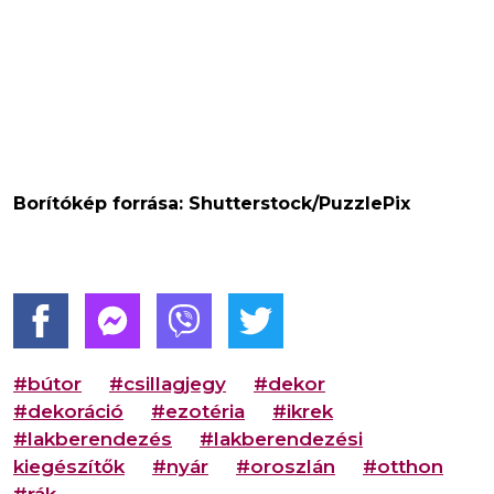
Borítókép forrása: Shutterstock/PuzzlePix
#bútor
#csillagjegy
#dekor
#dekoráció
#ezotéria
#ikrek
#lakberendezés
#lakberendezési
kiegészítők
#nyár
#oroszlán
#otthon
#rák