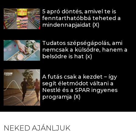
5 apró döntés, amivel te is
fenntarthatóbbá teheted a
mindennapjaidat (X)
Tudatos szépségápolás, ami
nemcsak a külsődre, hanem a
belsődre is hat (x)
A futás csak a kezdet – így
segít életmódot váltani a
Nestlé és a SPAR ingyenes
programja (X)
NEKED AJÁNLJUK