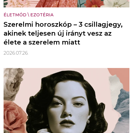
ÉLETMÓD
\
EZOTÉRIA
Szerelmi horoszkóp – 3 csillagjegy,
akinek teljesen új irányt vesz az
élete a szerelem miatt
2026.07.26.