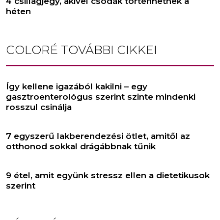
4 csillagjegy, akivel csodák történhetnek a
héten
COLORÉ
TOVÁBBI CIKKEI
Így kellene igazából kakilni – egy
gasztroenterológus szerint szinte mindenki
rosszul csinálja
7 egyszerű lakberendezési ötlet, amitől az
otthonod sokkal drágábbnak tűnik
9 étel, amit együnk stressz ellen a dietetikusok
szerint