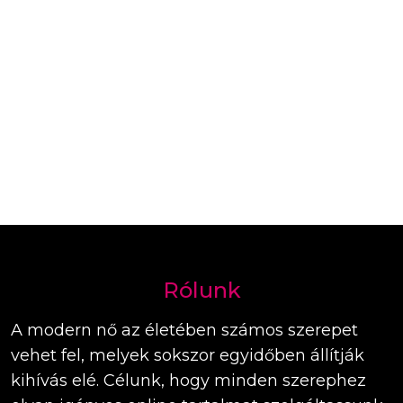
Rólunk
A modern nő az életében számos szerepet
vehet fel, melyek sokszor egyidőben állítják
kihívás elé. Célunk, hogy minden szerephez