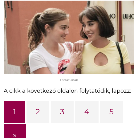
Forrás: imdb
A cikk a következő oldalon folytatódik, lapozz:
1
2
3
4
5
»