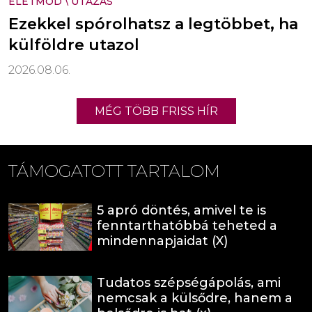
ÉLETMÓD
\
UTAZÁS
Ezekkel spórolhatsz a legtöbbet, ha
külföldre utazol
2026.08.06.
MÉG TÖBB FRISS HÍR
TÁMOGATOTT TARTALOM
5 apró döntés, amivel te is
fenntarthatóbbá teheted a
mindennapjaidat (X)
Tudatos szépségápolás, ami
nemcsak a külsődre, hanem a