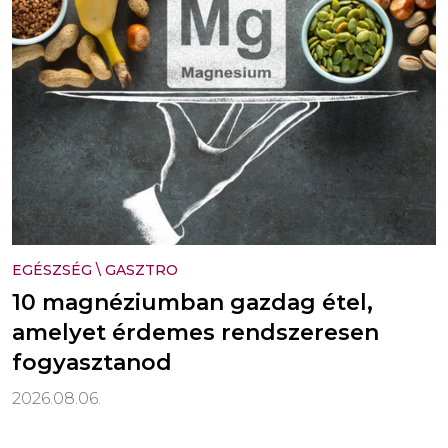
EGÉSZSÉG
\
GASZTRO
10 magnéziumban gazdag étel,
amelyet érdemes rendszeresen
fogyasztanod
2026.08.06.