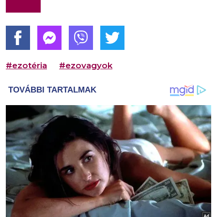
#ezotéria
#ezovagyok