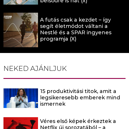
belsődre is hat (x)
A futás csak a kezdet – így
segít életmódot váltani a
Nestlé és a SPAR ingyenes
programja (X)
NEKED AJÁNLJUK
15 produktivitási titok, amit a
legsikeresebb emberek mind
ismernek
Véres első képek érkeztek a
Netflix új sorozatából – a