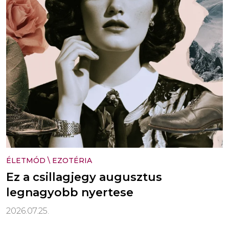
ÉLETMÓD
\
EZOTÉRIA
Ez a csillagjegy augusztus
legnagyobb nyertese
2026.07.25.