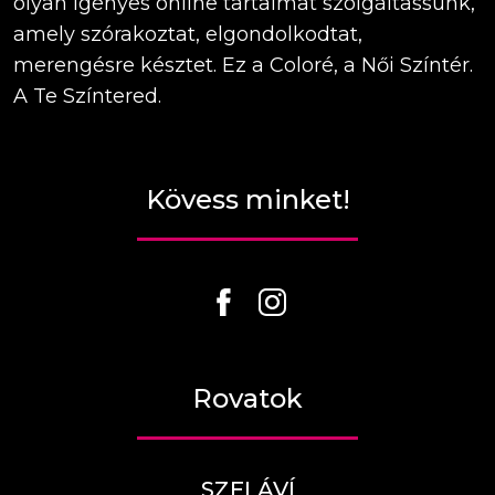
olyan igényes online tartalmat szolgáltassunk,
amely szórakoztat, elgondolkodtat,
merengésre késztet. Ez a Coloré, a Női Színtér.
A Te Színtered.
Kövess minket!
Rovatok
SZELÁVÍ