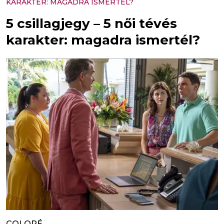
KARAKTER: MAGADRA ISMERTÉL?
5 csillagjegy – 5 női tévés
karakter: magadra ismertél?
COLORÉ