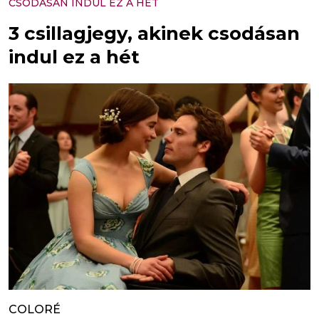
CSODÁSAN INDUL EZ A HÉT
3 csillagjegy, akinek csodásan
indul ez a hét
COLORÉ