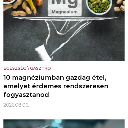
EGÉSZSÉG
\
GASZTRO
10 magnéziumban gazdag étel,
amelyet érdemes rendszeresen
fogyasztanod
2026.08.06.