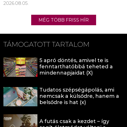
2026.08.05.
MÉG TÖBB FRISS HÍR
TÁMOGATOTT TARTALOM
5 apró döntés, amivel te is
fenntarthatóbbá teheted a
mindennapjaidat (X)
Tudatos szépségápolás, ami
nemcsak a külsődre, hanem a
belsődre is hat (x)
A futás csak a kezdet – így