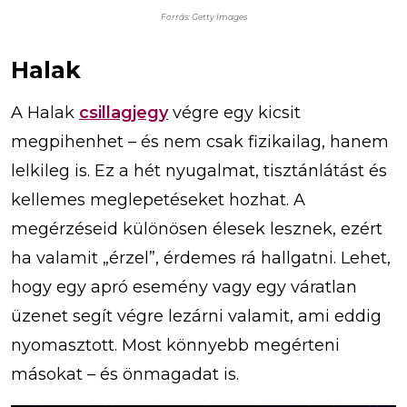
Forrás: Getty Images
Halak
A Halak
csillagjegy
végre egy kicsit
megpihenhet – és nem csak fizikailag, hanem
lelkileg is. Ez a hét nyugalmat, tisztánlátást és
kellemes meglepetéseket hozhat. A
megérzéseid különösen élesek lesznek, ezért
ha valamit „érzel”, érdemes rá hallgatni. Lehet,
hogy egy apró esemény vagy egy váratlan
üzenet segít végre lezárni valamit, ami eddig
nyomasztott. Most könnyebb megérteni
másokat – és önmagadat is.