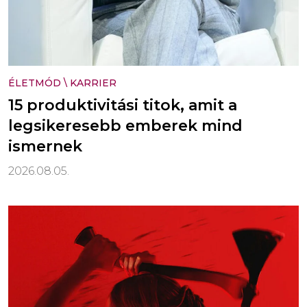
ÉLETMÓD
\
KARRIER
15 produktivitási titok, amit a
legsikeresebb emberek mind
ismernek
2026.08.05.