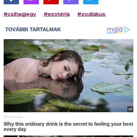
#csillagjegy
#ezotéria
#zodiákus