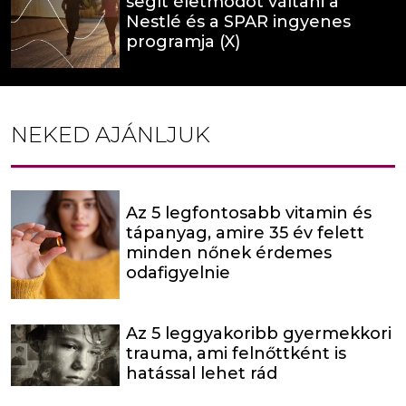
segít életmódot váltani a
Nestlé és a SPAR ingyenes
programja (X)
NEKED AJÁNLJUK
Az 5 legfontosabb vitamin és
tápanyag, amire 35 év felett
minden nőnek érdemes
odafigyelnie
Az 5 leggyakoribb gyermekkori
trauma, ami felnőttként is
hatással lehet rád