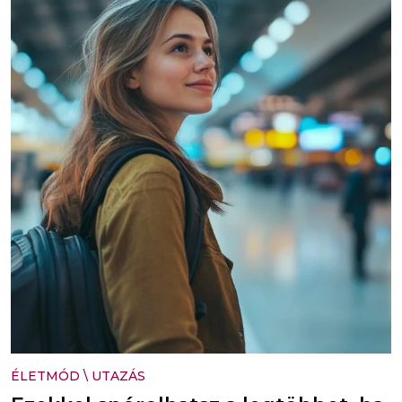
ÉLETMÓD
\
UTAZÁS