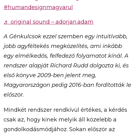
#humandesignmagyarul
♬ original sound – adorjan.adam
A Génkulcsok ezzel szemben egy intuitívabb,
jobb agyféltekés megközelítés, ami inkább
egy elmélkedős, felfedező folyamatot kínál. A
rendszer alapját Richard Rudd dolgozta ki, és
első könyve 2009-ben jelent meg,
Magyarországon pedig 2016-ban fordították le
először.
Mindkét rendszer rendkívül értékes, a kérdés
csak az, hogy kinek melyik áll közelebb a
gondolkodásmódjához. Sokan először az