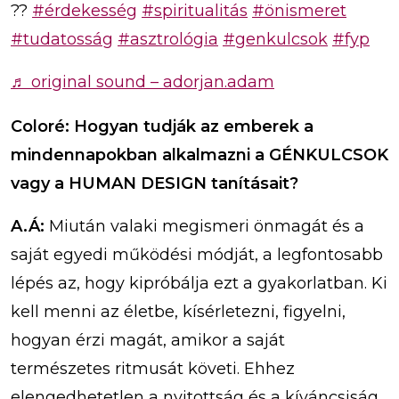
??
#érdekesség
#spiritualitás
#önismeret
#tudatosság
#asztrológia
#genkulcsok
#fyp
♬ original sound – adorjan.adam
Coloré: Hogyan tudják az emberek a
mindennapokban alkalmazni a GÉNKULCSOK
vagy a HUMAN DESIGN tanításait?
A.Á:
Miután valaki megismeri önmagát és a
saját egyedi működési módját, a legfontosabb
lépés az, hogy kipróbálja ezt a gyakorlatban. Ki
kell menni az életbe, kísérletezni, figyelni,
hogyan érzi magát, amikor a saját
természetes ritmusát követi. Ehhez
elengedhetetlen a nyitottság és a kíváncsiság.