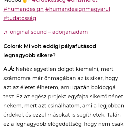
#humandesign
#humandesignmagyarul
#tudatosság
♬ original sound – adorjan.adam
Coloré: Mi volt eddigi pályafutásod
legnagyobb sikere?
A.Á:
Nehéz egyetlen dolgot kiemelni, mert
számomra már önmagában az is siker, hogy
azt az életet élhetem, ami igazán boldoggá
tesz. Ez az egész projekt egyfajta sikertörténet
nekem, mert azt csinálhatom, ami a legjobban
érdekel, és ezzel másokat is segíthetek. Talán
ez a legnagyobb elégedettség: hogy nem csak