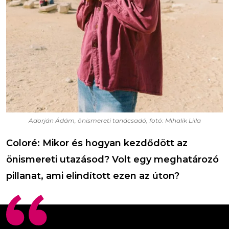
Adorján Ádám, önismereti tanácsadó, fotó: Mihalik Lilla
Coloré: Mikor és hogyan kezdődött az
önismereti utazásod? Volt egy meghatározó
pillanat, ami elindított ezen az úton?