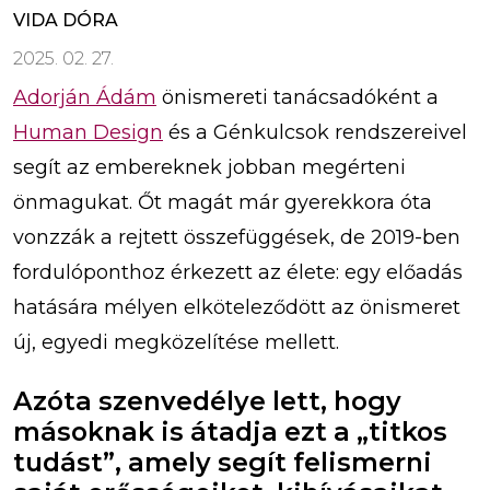
VIDA DÓRA
2025. 02. 27.
Adorján Ádám
önismereti tanácsadóként a
Human Design
és a Génkulcsok rendszereivel
segít az embereknek jobban megérteni
önmagukat. Őt magát már gyerekkora óta
vonzzák a rejtett összefüggések, de 2019-ben
fordulóponthoz érkezett az élete: egy előadás
hatására mélyen elköteleződött az önismeret
új, egyedi megközelítése mellett.
Azóta szenvedélye lett, hogy
másoknak is átadja ezt a „titkos
tudást”, amely segít felismerni