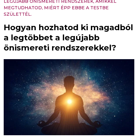
LEGÚJABB ÖNISMERETI RENDSZEREK, AMIKKEL
MEGTUDHATOD, MIÉRT ÉPP EBBE A TESTBE
SZÜLETTÉL.
Hogyan hozhatod ki magadból
a legtöbbet a legújabb
önismereti rendszerekkel?