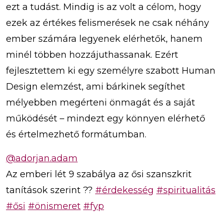
ezt a tudást. Mindig is az volt a célom, hogy
ezek az értékes felismerések ne csak néhány
ember számára legyenek elérhetők, hanem
minél többen hozzájuthassanak. Ezért
fejlesztettem ki egy személyre szabott Human
Design elemzést, ami bárkinek segíthet
mélyebben megérteni önmagát és a saját
működését – mindezt egy könnyen elérhető
és értelmezhető formátumban.
@adorjan.adam
Az emberi lét 9 szabálya az ősi szanszkrit
tanítások szerint ??
#érdekesség
#spiritualitás
#ősi
#önismeret
#fyp