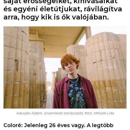
saját erősségeiket, kihívásaikat
és egyéni életútjukat, rávilágítva
arra, hogy kik is ők valójában.
Adorján Ádám, önismereti tanácsadó, fotó: Mihalik Lilla
Coloré: Jelenleg 26 éves vagy. A legtöbb