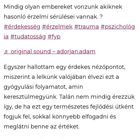
Mindig olyan embereket vonzunk akiknek
hasonló érzelmi sérülései vannak. ?
#érdekesség
#érzelmek
#trauma
#pszichológ
ia
#tudatosság
#fyp
♬ original sound – adorjan.adam
Egyszer hallottam egy érdekes nézőpontot,
miszerint a lelkünk valójában élvezi ezt a
gyógyulási folyamatot, amin
keresztülmegyünk. Talán nem mindig érezzük
így, de ha ezt egy természetes fejlődési útként
fogjuk fel, sokkal könnyebb elfogadni és
meglátni benne az értéket.