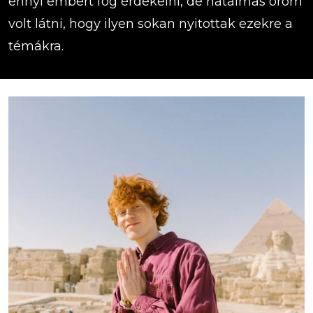
ennyi embert fog érdekelni, de hatalmas öröm
volt látni, hogy ilyen sokan nyitottak ezekre a
témákra.