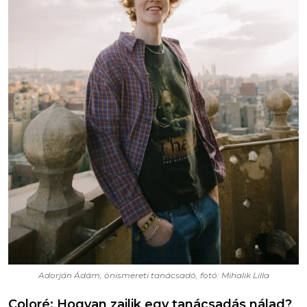
Adorján Ádám, önismereti tanácsadó, fotó: Mihalik Lilla
Coloré: Hogyan zajlik egy tanácsadás nálad?