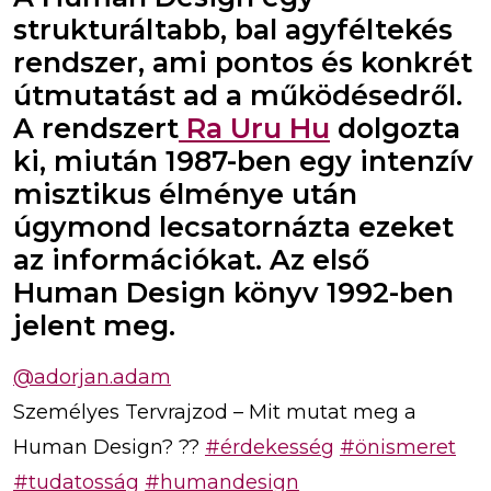
strukturáltabb, bal agyféltekés
rendszer, ami pontos és konkrét
útmutatást ad a működésedről.
A rendszert
Ra Uru Hu
dolgozta
ki, miután 1987-ben egy intenzív
misztikus élménye után
úgymond lecsatornázta ezeket
az információkat. Az első
Human Design könyv 1992-ben
jelent meg.
@adorjan.adam
Személyes Tervrajzod – Mit mutat meg a
Human Design? ??️
#érdekesség
#önismeret
#tudatosság
#humandesign