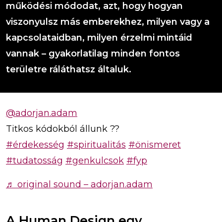
működési módodat, azt, hogy hogyan
viszonyulsz más emberekhez, milyen vagy a
kapcsolataidban, milyen érzelmi mintáid
vannak – gyakorlatilag minden fontos
területre ráláthatsz általuk.
@adorjan.adam
Titkos kódokból állunk ??
#érdekesség
#spiritualitás
#önismeret
#tudatosság
#genkulcsok
#fyp
♬ original sound – adorjan.adam
A Human Design egy