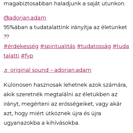
magabiztosabban haladjunk a saját utunkon.
@adorjan.adam
95%ában a tudatalattink irányítja az életünket
??
#érdekesség
#spiritualitás
#tudatosság
#tuda
talatti
#fyp
♬ original sound – adorjan.adam
Különösen hasznosak lehetnek azok számára,
akik szeretnék megtalálni az életükben az
irányt, megérteni az erősségeiket, vagy akár
azt, hogy miért ütköznek újra és újra
ugyanazokba a kihívásokba.