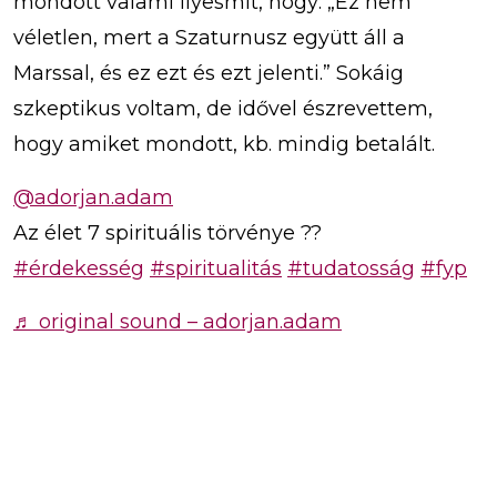
mondott valami ilyesmit, hogy: „Ez nem
véletlen, mert a Szaturnusz együtt áll a
Marssal, és ez ezt és ezt jelenti.” Sokáig
szkeptikus voltam, de idővel észrevettem,
hogy amiket mondott, kb. mindig betalált.
@adorjan.adam
Az élet 7 spirituális törvénye ?️?
#érdekesség
#spiritualitás
#tudatosság
#fyp
♬ original sound – adorjan.adam