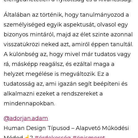
Általában az történik, hogy tanulmányozod a
személyiséged egyik aspektusát, olvasol egy
bizonyos mintáról, majd az élet szinte azonnal
visszatükrözi neked azt, amiről éppen tanultál.
A különbség az, hogy mivel már tudatos vagy
rá, másképp reagálsz, és ezáltal maga a
helyzet megélése is megváltozik. Ez a
tudatosság az, ami igazán segít beépíteni és
alkalmazni ezeket a rendszereket a
mindennapokban.
@adorjan.adam
Human Design Típusod – Alapvető Működési
Módod☝️?️
#érdekesség
#önismeret