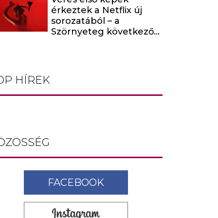
érkeztek a Netflix új
sorozatából – a
Szörnyeteg következő
évada egy hírhedt
baltás gyilkost dolgoz
fel
OP HÍREK
ÖZÖSSÉG
FACEBOOK