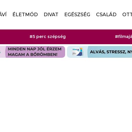
ÁVÍ
ÉLETMÓD
DIVAT
EGÉSZSÉG
CSALÁD
OT
#5 perc szépség
#filmaj