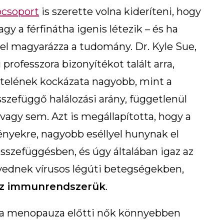
ócsoport
is szerette volna kideríteni, hogy
vagy a férfinátha igenis létezik – és ha
el magyarázza a tudomány. Dr. Kyle Sue,
rofesszora bizonyítékot talált arra,
lvételének kockázata nagyobb, mint a
szefüggő halálozási arány, függetlenül
vagy sem. Azt is megállapította, hogy a
nyekre, nagyobb eséllyel hunynak el
szefüggésben, és úgy általában igaz az
nvednek vírusos légúti betegségekben,
az immunrendszerük
.
y a menopauza előtti nők könnyebben