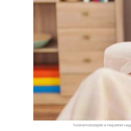
Túldramatizálják a helyzetet vag