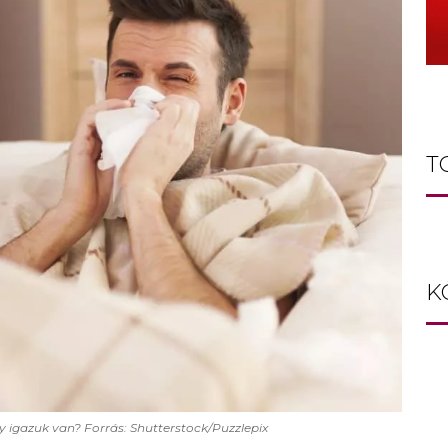
T
K
y igazuk van? Forrás: Shutterstock/Puzzlepix