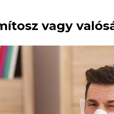
 mítosz vagy valós