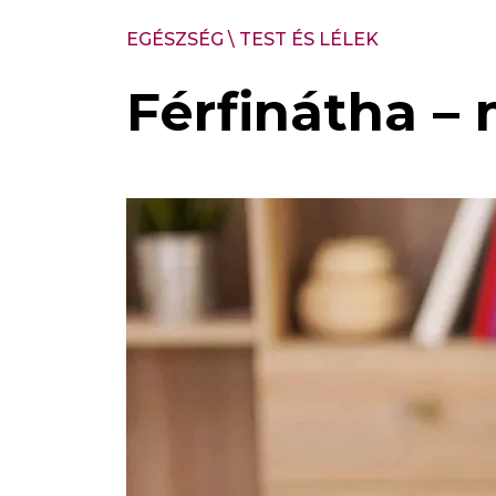
EGÉSZSÉG
\
TEST ÉS LÉLEK
Férfinátha –