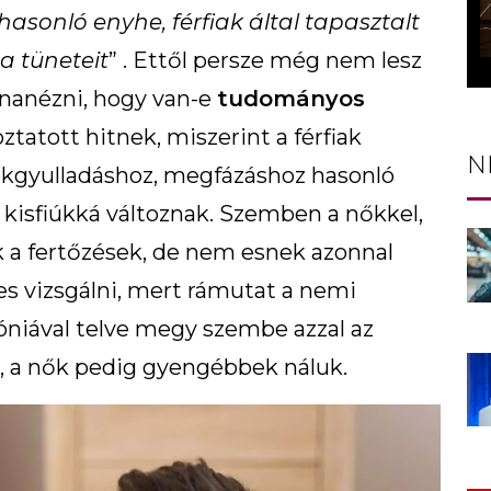
sonló enyhe, férfiak által tapasztalt
a tüneteit
” . Ettől persze még nem lesz
nanézni, hogy van-e
tudományos
ztatott hitnek, miszerint a férfiak
N
rokgyulladáshoz, megfázáshoz hasonló
t kisfiúkká változnak. Szemben a nőkkel,
 a fertőzések, de nem esnek azonnal
es vizsgálni, mert rámutat a nemi
óniával telve megy szembe azzal az
ek, a nők pedig gyengébbek náluk.