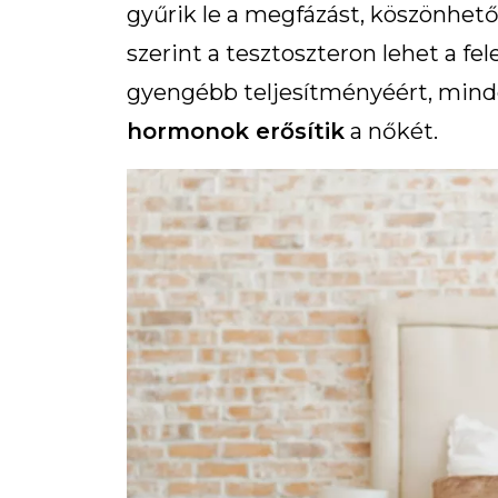
gyűrik le a megfázást, köszönhe
szerint a tesztoszteron lehet a f
gyengébb teljesítményéért, min
hormonok erősítik
a nőkét.