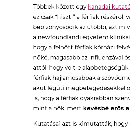
Többek között egy
kanadai kutat
ez csak “hiszti” a férfiak részéről, 
bebizonyosodik az utóbbi, azt miv
a newfoundlandi egyetem klinikai p
hogy a felnőtt férfiak kórházi fe
nőké, magasabb az influenzával ös
attól, hogy volt-e alapbetegségük 
férfiak hajlamosabbak a szövődmé
akut légúti megbetegedésekkel ös
is, hogy a férfiak gyakrabban sze
mint a nők, mert
kevésbé erős 
Kutatásai azt is kimutatták, hog