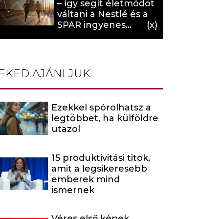
– így segít életmódot
váltani a Nestlé és a
SPAR ingyenes
programja (X)
EKED AJÁNLJUK
Ezekkel spórolhatsz a
legtöbbet, ha külföldre
utazol
15 produktivitási titok,
amit a legsikeresebb
emberek mind
ismernek
Véres első képek