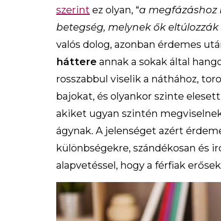
szerint
ez olyan, “
a megfázáshoz ha
betegség, melynek ők eltúlozzák 
valós dolog, azonban érdemes utá
háttere
annak a sokak által hango
rosszabbul viselik a náthához, to
bajokat, és olyankor szinte eleset
akiket ugyan szintén megviselnek
ágynak. A jelenséget azért érdem
különbségekre, szándékosan és ir
alapvetéssel, hogy a férfiak erős