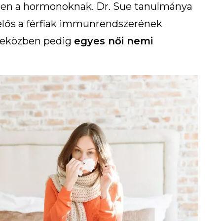
tően a hormonoknak. Dr. Sue tanulmánya
elelős a férfiak immunrendszerének
deközben pedig
egyes női nemi