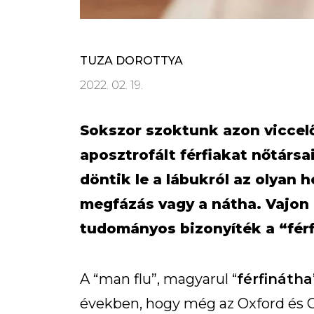
TUZA DOROTTYA
2022. 02. 19.
Sokszor szoktunk azon viccel
aposztrofált férfiakat nőtárs
döntik le a lábukról az olyan
megfázás vagy a nátha. Vajon i
tudományos bizonyíték a “férf
A “man flu”, magyarul “
férfinátha
években, hogy még az Oxford és C