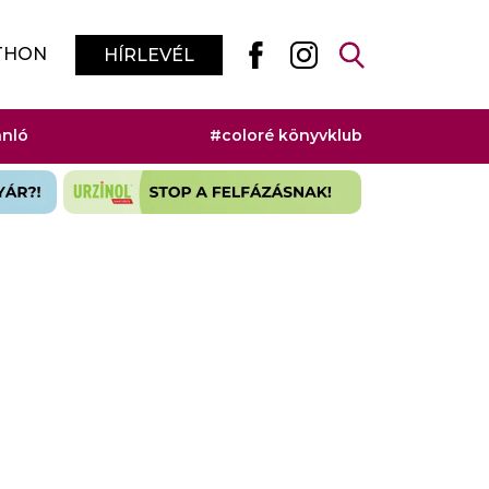
THON
HÍRLEVÉL
ánló
#coloré könyvklub