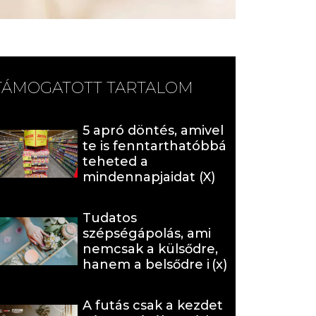
TÁMOGATOTT TARTALOM
5 apró döntés, amivel
te is fenntarthatóbbá
teheted a
mindennapjaidat (X)
Tudatos
szépségápolás, ami
nemcsak a külsődre,
hanem a belsődre is
hat (x)
A futás csak a kezdet