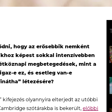
ődni, hogy az erősebbik nemként
aikhoz képest sokkal intenzívebben
 hétköznapi megbetegedések, mint a
gaz-e ez, és esetleg van-e
inátha” létezésére?
” kifejezés olyannyira elterjedt az utóbbi
ambridge szótárakba is bekerült,
előbbi