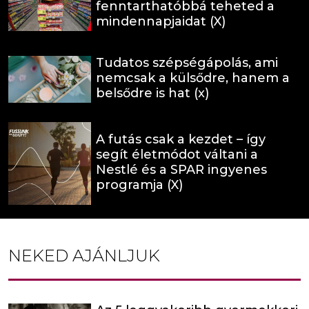
fenntarthatóbbá teheted a
mindennapjaidat (X)
Tudatos szépségápolás, ami
nemcsak a külsődre, hanem a
belsődre is hat (x)
A futás csak a kezdet – így
segít életmódot váltani a
Nestlé és a SPAR ingyenes
programja (X)
NEKED AJÁNLJUK