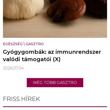
EGÉSZSÉG
\
GASZTRO
Gyógygombák: az immunrendszer
valódi támogatói (X)
2026.07.04.
MÉG TÖBB GASZTRO
FRISS HÍREK