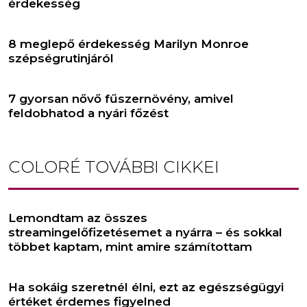
érdekesség
8 meglepő érdekesség Marilyn Monroe
szépségrutinjáról
7 gyorsan nővő fűszernövény, amivel
feldobhatod a nyári főzést
COLORÉ
TOVÁBBI CIKKEI
Lemondtam az összes
streamingelőfizetésemet a nyárra – és sokkal
többet kaptam, mint amire számítottam
Ha sokáig szeretnél élni, ezt az egészségügyi
értéket érdemes figyelned