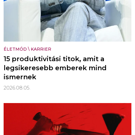
ÉLETMÓD
\
KARRIER
15 produktivitási titok, amit a
legsikeresebb emberek mind
ismernek
2026.08.05.