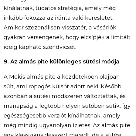
kínálatnak, tudatos stratégia, amely még
inkább fokozza az iránta való keresletet.
Amikor szezonálisan visszatér, a vásárlók
gyakran versengenek, hogy elcsípjék a limitált
ideig kapható szendvicset.
9. Az almás pite különleges sütési módja
A Mekis almás pite a kezdetekben olajban
sült, ami ropogós külsőt adott neki. Később
azonban a sütési módszeren változtattak, és
manapság a legtöbb helyen sütőben sütik, így
egészségesebb verziót kínálhatnak, amely
még mindig ugyanolyan ízletes. Az almás pite
egy klasszikus desszert maradt, de a sütési