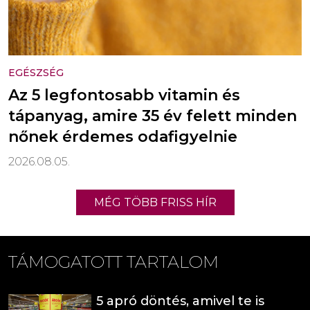
EGÉSZSÉG
Az 5 legfontosabb vitamin és
tápanyag, amire 35 év felett minden
nőnek érdemes odafigyelnie
2026.08.05.
MÉG TÖBB FRISS HÍR
TÁMOGATOTT TARTALOM
5 apró döntés, amivel te is