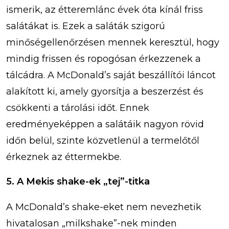
ismerik, az étteremlánc évek óta kínál friss
salátákat is. Ezek a saláták szigorú
minőségellenőrzésen mennek keresztül, hogy
mindig frissen és ropogósan érkezzenek a
tálcádra. A McDonald’s saját beszállítói láncot
alakított ki, amely gyorsítja a beszerzést és
csökkenti a tárolási időt. Ennek
eredményeképpen a salátáik nagyon rövid
időn belül, szinte közvetlenül a termelőtől
érkeznek az éttermekbe.
5. A Mekis shake-ek „tej”-titka
A McDonald’s shake-eket nem nevezhetik
hivatalosan „milkshake”-nek minden