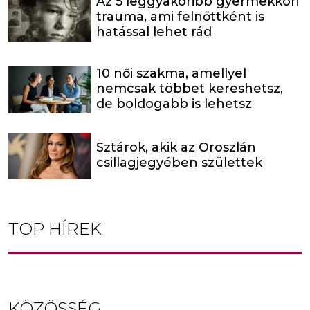
Az 5 leggyakoribb gyermekkori
trauma, ami felnőttként is
hatással lehet rád
10 női szakma, amellyel
nemcsak többet kereshetsz,
de boldogabb is lehetsz
Sztárok, akik az Oroszlán
csillagjegyében születtek
TOP HÍREK
KÖZÖSSÉG