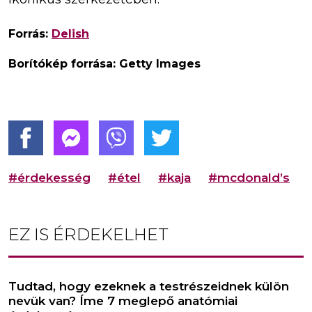
Forrás:
Delish
Borítókép forrása: Getty Images
#érdekesség
#étel
#kaja
#mcdonald’s
EZ IS ÉRDEKELHET
Tudtad, hogy ezeknek a testrészeidnek külön
nevük van? Íme 7 meglepő anatómiai