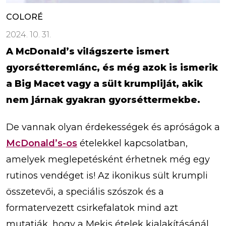
COLORÉ
2024. 10. 31.
A McDonald’s világszerte ismert
gyorsétteremlánc, és még azok is ismerik
a Big Macet vagy a sült krumpliját, akik
nem járnak gyakran gyorséttermekbe.
De vannak olyan érdekességek és apróságok a
McDonald’s-os
ételekkel kapcsolatban,
amelyek meglepetésként érhetnek még egy
rutinos vendéget is! Az ikonikus sült krumpli
összetevői, a speciális szószok és a
formatervezett csirkefalatok mind azt
mutatják, hogy a Mekis ételek kialakításánál