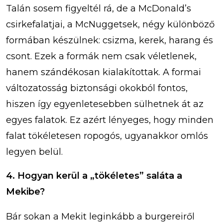
Talán sosem figyeltél rá, de a McDonald’s
csirkefalatjai, a McNuggetsek, négy különböző
formában készülnek: csizma, kerek, harang és
csont. Ezek a formák nem csak véletlenek,
hanem szándékosan kialakítottak. A formai
változatosság biztonsági okokból fontos,
hiszen így egyenletesebben sülhetnek át az
egyes falatok. Ez azért lényeges, hogy minden
falat tökéletesen ropogós, ugyanakkor omlós
legyen belül.
4. Hogyan kerül a „tökéletes” saláta a
Mekibe?
Bár sokan a Mekit leginkább a burgereiről