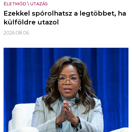
ÉLETMÓD
\
UTAZÁS
Ezekkel spórolhatsz a legtöbbet, ha
külföldre utazol
2026.08.06.