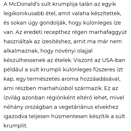
A McDonald’s sült krumplija talán az egyik
legikonikusabb étel, amit valaha készítettek,
és sokan úgy gondolják, hogy különleges íze
van. Az eredeti recepthez régen marhafaggyút
használtak az ízesítéshez, amit ma már nem
alkalmaznak, hogy növényi olajjal
készülhessenek az ételek. Viszont az USA-ban
például a sült krumpli különleges fűszeres ízt
kap, egy természetes aroma hozzáadásával,
ami részben marhahúsból származik. Ez az
ízvilág azonban régiónként eltérő lehet, mivel
néhány országban a vegetáriánus elvekhez
igazodva teljesen húsmentesen készítik a sült
krumplit.