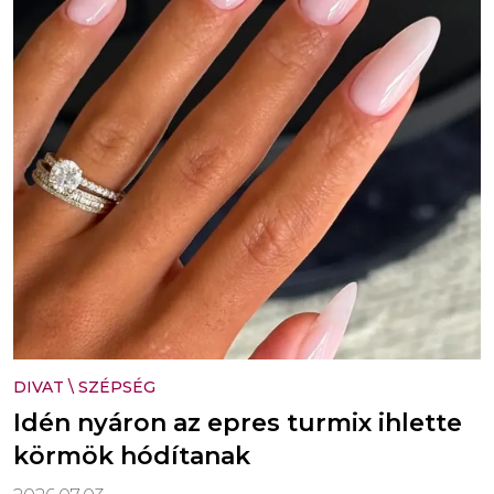
DIVAT
\
SZÉPSÉG
Idén nyáron az epres turmix ihlette
körmök hódítanak