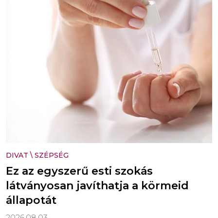
DIVAT
\
SZÉPSÉG
Ez az egyszerű esti szokás
látványosan javíthatja a körmeid
állapotát
2026.08.03.