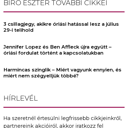
BÍRÓ ESZTER
TOVÁBBI CIKKEI
3 csillagjegy, akikre óriási hatással lesz a július
29-i telihold
Jennifer Lopez és Ben Affleck újra együtt –
óriási fordulat történt a kapcsolatukban
Harmincas szinglik – Miért vagyunk ennyien, és
miért nem szégyelljük többé?
HÍRLEVÉL
Ha szeretnél értesülni legfrissebb cikkjeinkről,
partnereink akcióiról, akkor iratkozz fel