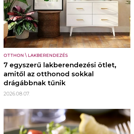
OTTHON
\
LAKBERENDEZÉS
7 egyszerű lakberendezési ötlet,
amitől az otthonod sokkal
drágábbnak tűnik
2026.08.07.