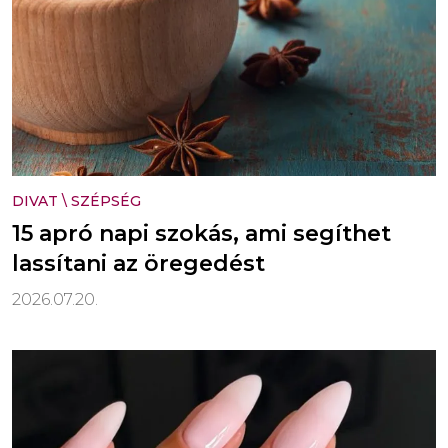
DIVAT
\
SZÉPSÉG
15 apró napi szokás, ami segíthet
lassítani az öregedést
2026.07.20.