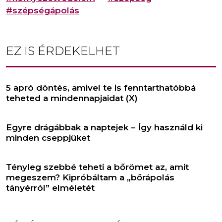
#szépségápolás
EZ IS ÉRDEKELHET
5 apró döntés, amivel te is fenntarthatóbbá
teheted a mindennapjaidat (X)
Egyre drágábbak a naptejek – Így használd ki
minden cseppjüket
Tényleg szebbé teheti a bőrömet az, amit
megeszem? Kipróbáltam a „bőrápolás
tányérról” elméletét