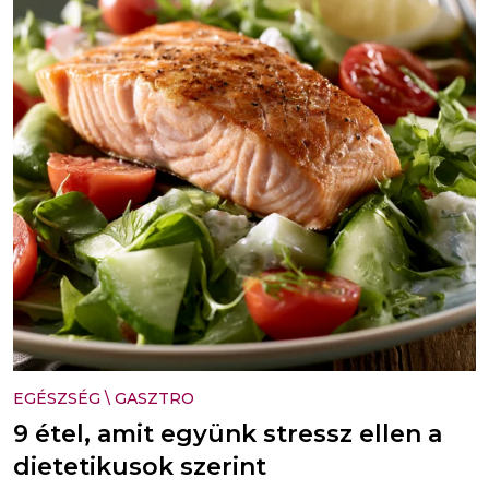
EGÉSZSÉG
\
GASZTRO
9 étel, amit együnk stressz ellen a
dietetikusok szerint