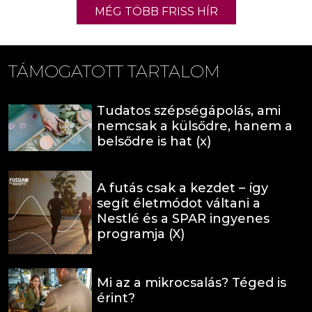
MÉG TÖBB FRISS HÍR
TÁMOGATOTT TARTALOM
Tudatos szépségápolás, ami
nemcsak a külsődre, hanem a
belsődre is hat (x)
A futás csak a kezdet – így
segít életmódot váltani a
Nestlé és a SPAR ingyenes
programja (X)
Mi az a mikrocsalás? Téged is
érint?