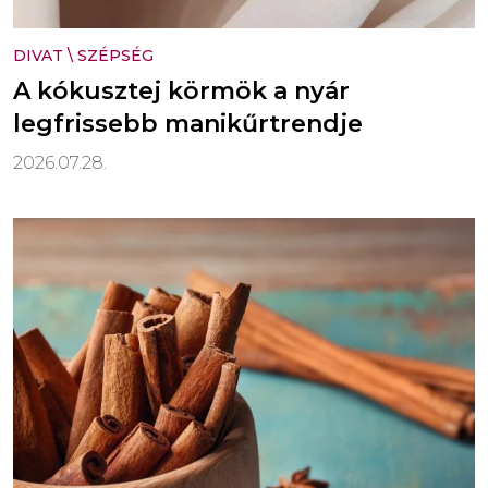
DIVAT
\
SZÉPSÉG
A kókusztej körmök a nyár
legfrissebb manikűrtrendje
2026.07.28.