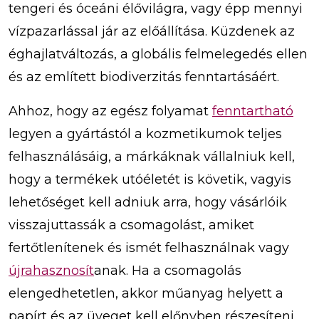
tengeri és óceáni élővilágra, vagy épp mennyi
vízpazarlással jár az előállítása. Küzdenek az
éghajlatváltozás, a globális felmelegedés ellen
és az említett biodiverzitás fenntartásáért.
Ahhoz, hogy az egész folyamat
fenntartható
legyen a gyártástól a kozmetikumok teljes
felhasználásáig, a márkáknak vállalniuk kell,
hogy a termékek utóéletét is követik, vagyis
lehetőséget kell adniuk arra, hogy vásárlóik
visszajuttassák a csomagolást, amiket
fertőtlenítenek és ismét felhasználnak vagy
újrahasznosít
anak. Ha a csomagolás
elengedhetetlen, akkor műanyag helyett a
papírt és az üveget kell előnyben részesíteni.