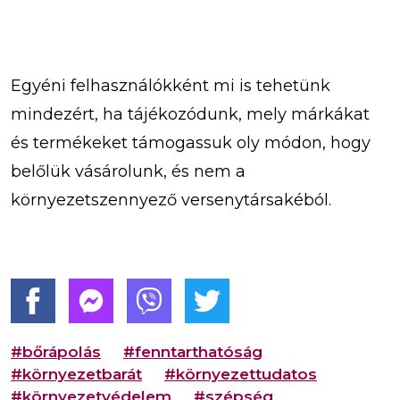
Egyéni felhasználókként mi is tehetünk
mindezért, ha tájékozódunk, mely márkákat
és termékeket támogassuk oly módon, hogy
belőlük vásárolunk, és nem a
környezetszennyező versenytársakéból.
#bőrápolás
#fenntarthatóság
#környezetbarát
#környezettudatos
#környezetvédelem
#szépség