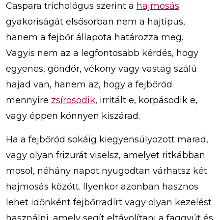
Caspara trichológus szerint a
hajmosás
gyakoriságát elsősorban nem a hajtípus,
hanem a fejbőr állapota határozza meg.
Vagyis nem az a legfontosabb kérdés, hogy
egyenes, göndör, vékony vagy vastag szálú
hajad van, hanem az, hogy a fejbőröd
mennyire
zsírosodik
, irritált e, korpásodik e,
vagy éppen könnyen kiszárad.
Ha a fejbőröd sokáig kiegyensúlyozott marad,
vagy olyan frizurát viselsz, amelyet ritkábban
mosol, néhány napot nyugodtan várhatsz két
hajmosás között. Ilyenkor azonban hasznos
lehet időnként fejbőrradírt vagy olyan kezelést
használni, amely segít eltávolítani a faggyút és