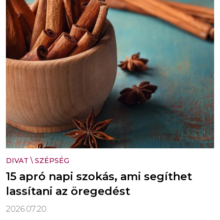
DIVAT
\
SZÉPSÉG
15 apró napi szokás, ami segíthet
lassítani az öregedést
2026.07.20.