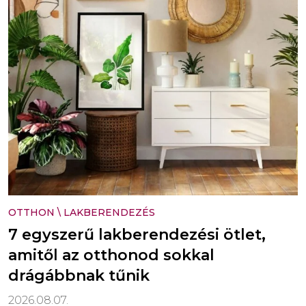
OTTHON
\
LAKBERENDEZÉS
7 egyszerű lakberendezési ötlet,
amitől az otthonod sokkal
drágábbnak tűnik
2026.08.07.