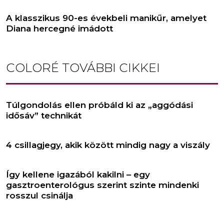
A klasszikus 90-es évekbeli manikűr, amelyet
Diana hercegné imádott
COLORÉ
TOVÁBBI CIKKEI
Túlgondolás ellen próbáld ki az „aggódási
idősáv” technikát
4 csillagjegy, akik között mindig nagy a viszály
Így kellene igazából kakilni – egy
gasztroenterológus szerint szinte mindenki
rosszul csinálja