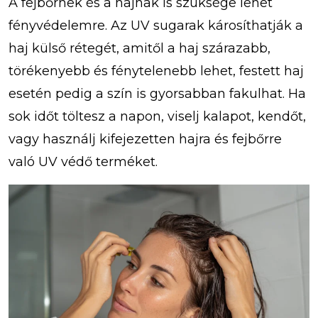
A fejbőrnek és a hajnak is szüksége lehet
fényvédelemre. Az UV sugarak károsíthatják a
haj külső rétegét, amitől a haj szárazabb,
törékenyebb és fénytelenebb lehet, festett haj
esetén pedig a szín is gyorsabban fakulhat. Ha
sok időt töltesz a napon, viselj kalapot, kendőt,
vagy használj kifejezetten hajra és fejbőrre
való UV védő terméket.