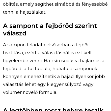
öblítés, amely segíthet simábbá és fényesebbé
tenni a hajszálakat.
A sampont a fejbőröd szerint
válaszd
A sampon feladata elsősorban a fejbőr
tisztítása, ezért a választásnál is ezt kell
figyelembe venni. Ha zsírosodásra hajlamos a
fejbőröd, a túl tápláló, hidratáló samponok
könnyen elnehezíthetik a hajad. Ilyenkor jobb
választás lehet egy kiegyensúlyozó vagy
volumennövelő formula.
A legtöbben rossz helyre teszik