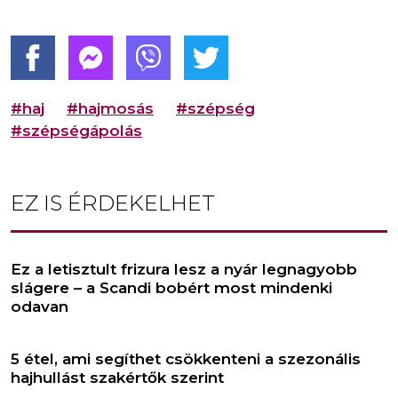
#haj
#hajmosás
#szépség
#szépségápolás
EZ IS ÉRDEKELHET
Ez a letisztult frizura lesz a nyár legnagyobb
slágere – a Scandi bobért most mindenki
odavan
5 étel, ami segíthet csökkenteni a szezonális
hajhullást szakértők szerint