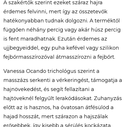
A szakértők szerint ezeket száraz hajra
érdemes felvinni, mert így az összetevők
hatékonyabban tudnak dolgozni. A terméktől
függően néhány percig vagy akár húsz percig
is fent maradhatnak. Ezután érdemes az
ujjbegyeiddel, egy puha kefével vagy szilikon
fejbőrmasszírozóval átmasszírozni a fejbőrt.
Vanessa Ocando trichológus szerint a
masszázs serkenti a vérkeringést, támogatja a
hajnövekedést, és segít fellazítani a
hajtöveknél felgyűlt lerakódásokat. Zuhanyzás
előtt az is hasznos, ha óvatosan átfésülöd a
hajad hosszát, mert szárazon a hajszálak
erősebbek, így kisebb a sérülés kockázata.