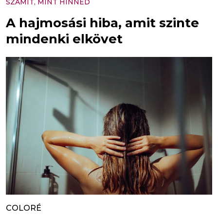
SZÁMÍT, MINT HINNÉD
A hajmosási hiba, amit szinte
mindenki elkövet
COLORÉ