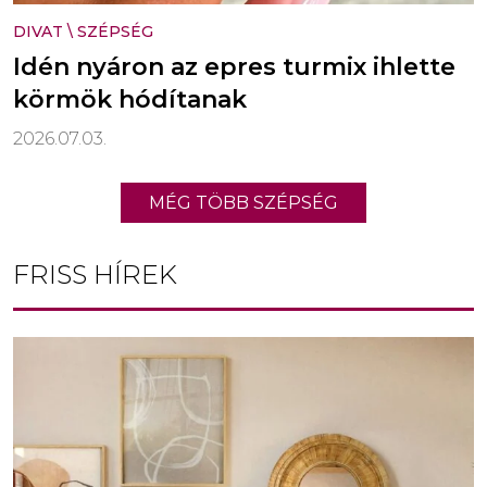
DIVAT
\
SZÉPSÉG
Idén nyáron az epres turmix ihlette
körmök hódítanak
2026.07.03.
MÉG TÖBB SZÉPSÉG
FRISS HÍREK