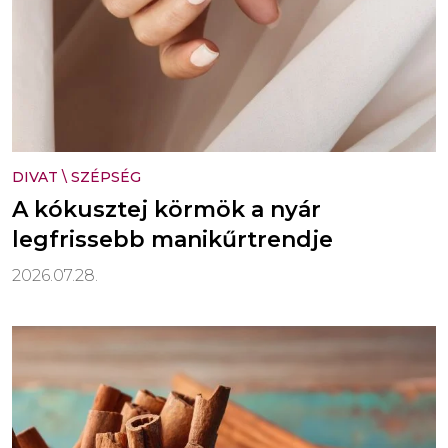
DIVAT
\
SZÉPSÉG
A kókusztej körmök a nyár
legfrissebb manikűrtrendje
2026.07.28.