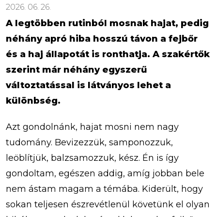
2026. 06. 26.
A legtöbben rutinból mosnak hajat, pedig
néhány apró hiba hosszú távon a fejbőr
és a haj állapotát is ronthatja. A szakértők
szerint már néhány egyszerű
változtatással is látványos lehet a
különbség.
Azt gondolnánk, hajat mosni nem nagy
tudomány. Bevizezzük, samponozzuk,
leöblítjük, balzsamozzuk, kész. Én is így
gondoltam, egészen addig, amíg jobban bele
nem ástam magam a témába. Kiderült, hogy
sokan teljesen észrevétlenül követünk el olyan