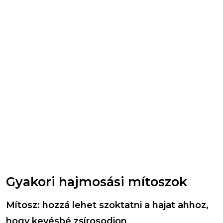
Gyakori hajmosási mítoszok
Mítosz: hozzá lehet szoktatni a hajat ahhoz,
hogy kevésbé zsírosodjon