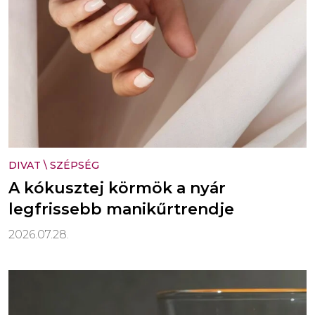
DIVAT
\
SZÉPSÉG
A kókusztej körmök a nyár
legfrissebb manikűrtrendje
2026.07.28.