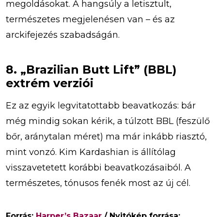
megoldásokat. A hangsúly a letisztult,
természetes megjelenésen van – és az
arckifejezés szabadságán.
8. „Brazilian Butt Lift” (BBL)
extrém verziói
Ez az egyik legvitatottabb beavatkozás: bár
még mindig sokan kérik, a túlzott BBL (feszülő
bőr, aránytalan méret) ma már inkább riasztó,
mint vonzó. Kim Kardashian is állítólag
visszavetetett korábbi beavatkozásaiból. A
természetes, tónusos fenék most az új cél.
Forrás:
Harper’s Bazaar
/ Nyitókép forrása: