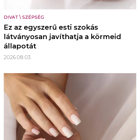
DIVAT
\
SZÉPSÉG
Ez az egyszerű esti szokás
látványosan javíthatja a körmeid
állapotát
2026.08.03.