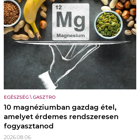
EGÉSZSÉG
\
GASZTRO
10 magnéziumban gazdag étel,
amelyet érdemes rendszeresen
fogyasztanod
2026.08.06.