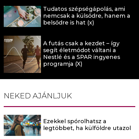
Tudatos szépségápolás, ami
nemcsak a külsődre, hanem a
belsődre is hat (x)
A futás csak a kezdet – így
segít életmódot váltani a
Nestlé és a SPAR ingyenes
programja (X)
NEKED AJÁNLJUK
Ezekkel spórolhatsz a
legtöbbet, ha külföldre utazol