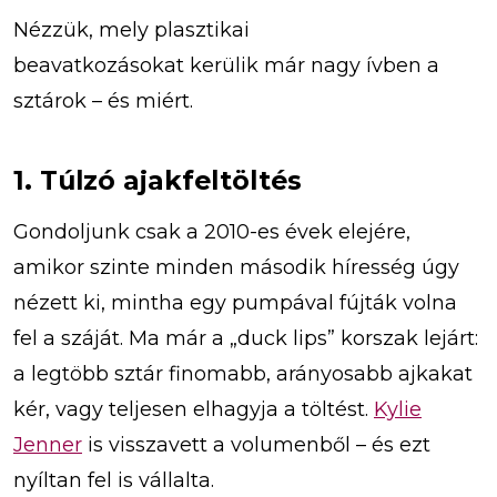
Nézzük, mely plasztikai
beavatkozásokat kerülik már nagy ívben a
sztárok – és miért.
1. Túlzó ajakfeltöltés
Gondoljunk csak a 2010-es évek elejére,
amikor szinte minden második híresség úgy
nézett ki, mintha egy pumpával fújták volna
fel a száját. Ma már a „duck lips” korszak lejárt:
a legtöbb sztár finomabb, arányosabb ajkakat
kér, vagy teljesen elhagyja a töltést.
Kylie
Jenner
is visszavett a volumenből – és ezt
nyíltan fel is vállalta.