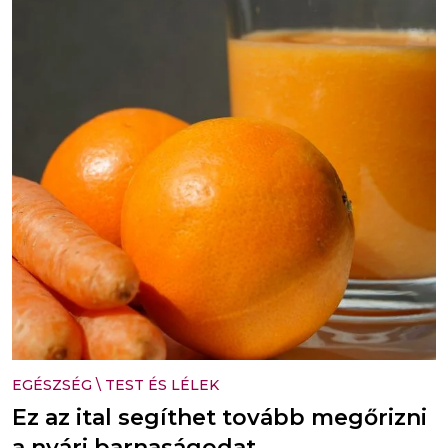
EGÉSZSÉG
\
TEST ÉS LÉLEK
Ez az ital segíthet tovább megőrizni
a nyári barnaságodat