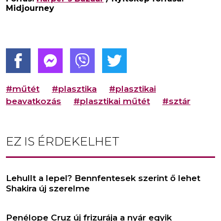
Midjourney
#műtét
#plasztika
#plasztikai
beavatkozás
#plasztikai műtét
#sztár
EZ IS ÉRDEKELHET
Lehullt a lepel? Bennfentesek szerint ő lehet
Shakira új szerelme
Penélope Cruz új frizurája a nyár egyik