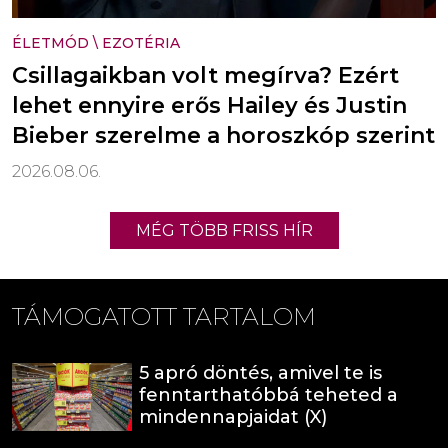
ÉLETMÓD
\
EZOTÉRIA
Csillagaikban volt megírva? Ezért
lehet ennyire erős Hailey és Justin
Bieber szerelme a horoszkóp szerint
2026.08.06.
MÉG TÖBB FRISS HÍR
TÁMOGATOTT TARTALOM
5 apró döntés, amivel te is
fenntarthatóbbá teheted a
mindennapjaidat (X)