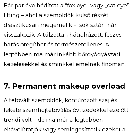
Bár pár éve hódított a “fox eye” vagy „cat eye”
lifting – ahol a szemöldök külső részét
drasztikusan megemelik –, sok sztár már
visszakozik. A túlzottan hátrahúzott, feszes
hatás öregíthet és természetellenes. A
legtöbben ma már inkább bőrgyógyászati
kezelésekkel és sminkkel emelnek finoman.
7. Permanent makeup overload
A tetovált szemöldök, kontúrozott száj és
fekete szemhéjtetoválás évtizedekkel ezelőtt
trendi volt – de ma már a legtöbben
eltávolíttatják vagy semlegesíttetik ezeket a