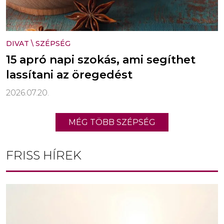
DIVAT
\
SZÉPSÉG
15 apró napi szokás, ami segíthet
lassítani az öregedést
2026.07.20.
MÉG TÖBB SZÉPSÉG
FRISS HÍREK