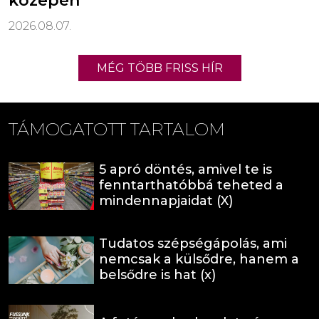
közepén
2026.08.07.
MÉG TÖBB FRISS HÍR
TÁMOGATOTT TARTALOM
5 apró döntés, amivel te is
fenntarthatóbbá teheted a
mindennapjaidat (X)
Tudatos szépségápolás, ami
nemcsak a külsődre, hanem a
belsődre is hat (x)