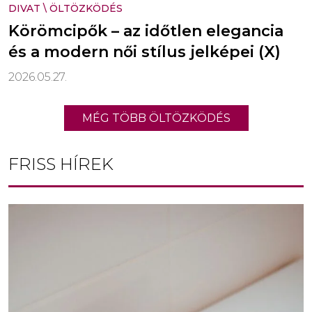
DIVAT
\
ÖLTÖZKÖDÉS
Körömcipők – az időtlen elegancia
és a modern női stílus jelképei (X)
2026.05.27.
MÉG TÖBB ÖLTÖZKÖDÉS
FRISS HÍREK