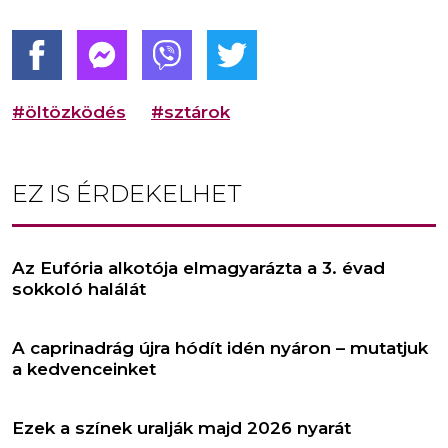
#öltözködés
#sztárok
EZ IS ÉRDEKELHET
Az Eufória alkotója elmagyarázta a 3. évad
sokkoló halálát
A caprinadrág újra hódít idén nyáron – mutatjuk
a kedvenceinket
Ezek a színek uralják majd 2026 nyarát