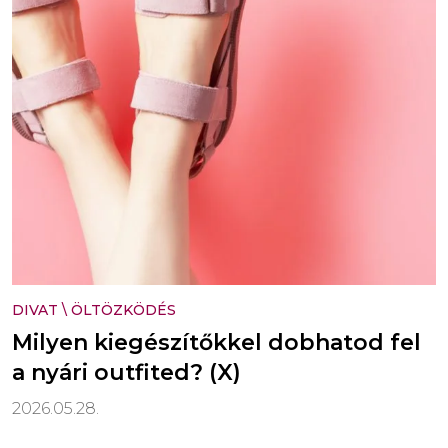
DIVAT
\
ÖLTÖZKÖDÉS
Milyen kiegészítőkkel dobhatod fel
a nyári outfited? (X)
2026.05.28.