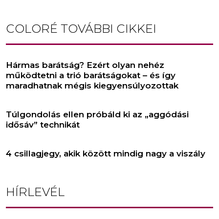
COLORÉ
TOVÁBBI CIKKEI
Hármas barátság? Ezért olyan nehéz
működtetni a trió barátságokat – és így
maradhatnak mégis kiegyensúlyozottak
Túlgondolás ellen próbáld ki az „aggódási
idősáv” technikát
4 csillagjegy, akik között mindig nagy a viszály
HÍRLEVÉL