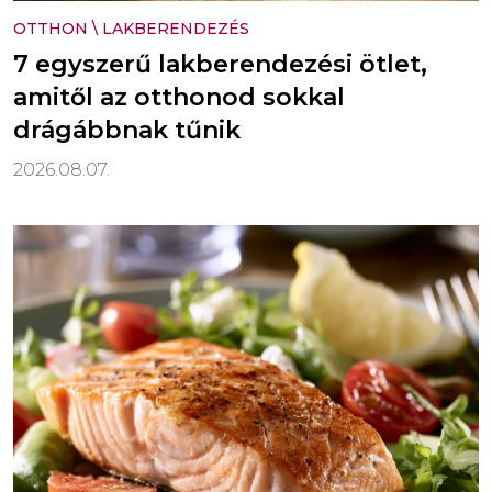
OTTHON
\
LAKBERENDEZÉS
7 egyszerű lakberendezési ötlet,
amitől az otthonod sokkal
drágábbnak tűnik
2026.08.07.