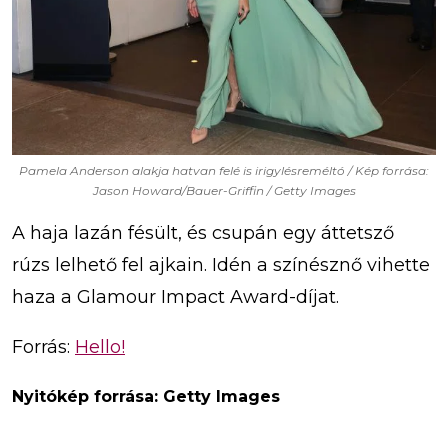
Pamela Anderson alakja hatvan felé is irigylésreméltó / Kép forrása:
Jason Howard/Bauer-Griffin / Getty Images
A haja lazán fésült, és csupán egy áttetsző
rúzs lelhető fel ajkain. Idén a színésznő vihette
haza a Glamour Impact Award-díjat.
Forrás:
Hello!
Nyitókép forrása: Getty Images