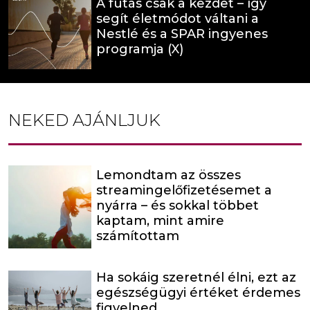
A futás csak a kezdet – így
segít életmódot váltani a
Nestlé és a SPAR ingyenes
programja (X)
NEKED AJÁNLJUK
Lemondtam az összes
streamingelőfizetésemet a
nyárra – és sokkal többet
kaptam, mint amire
számítottam
Ha sokáig szeretnél élni, ezt az
egészségügyi értéket érdemes
figyelned