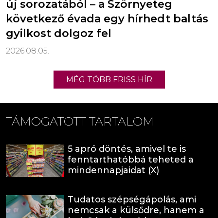
új sorozatából – a Szörnyeteg
következő évada egy hírhedt baltás
gyilkost dolgoz fel
2026.08.05.
MÉG TÖBB FRISS HÍR
TÁMOGATOTT TARTALOM
5 apró döntés, amivel te is
fenntarthatóbbá teheted a
mindennapjaidat (X)
Tudatos szépségápolás, ami
nemcsak a külsődre, hanem a