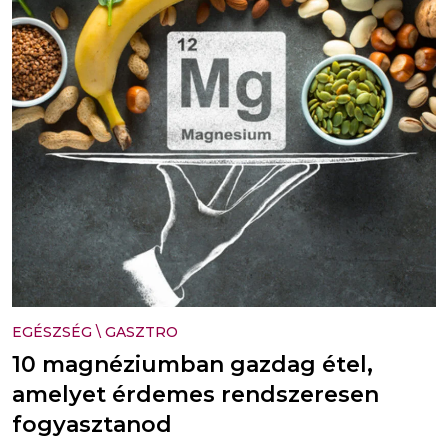
EGÉSZSÉG
\
GASZTRO
10 magnéziumban gazdag étel,
amelyet érdemes rendszeresen
fogyasztanod