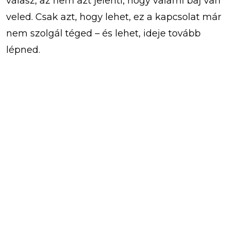
válasz, az nem azt jelenti, hogy valami baj van
veled. Csak azt, hogy lehet, ez a kapcsolat már
nem szolgál téged – és lehet, ideje tovább
lépned.