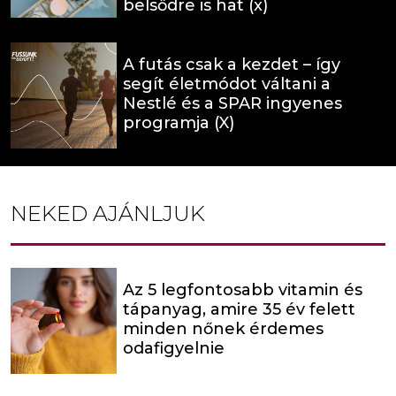
belsődre is hat (x)
A futás csak a kezdet – így
segít életmódot váltani a
Nestlé és a SPAR ingyenes
programja (X)
NEKED AJÁNLJUK
Az 5 legfontosabb vitamin és
tápanyag, amire 35 év felett
minden nőnek érdemes
odafigyelnie