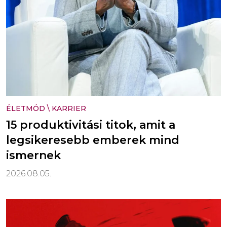
ÉLETMÓD
\
KARRIER
15 produktivitási titok, amit a
legsikeresebb emberek mind
ismernek
2026.08.05.