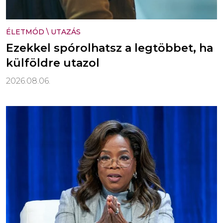
ÉLETMÓD
\
UTAZÁS
Ezekkel spórolhatsz a legtöbbet, ha
külföldre utazol
2026.08.06.