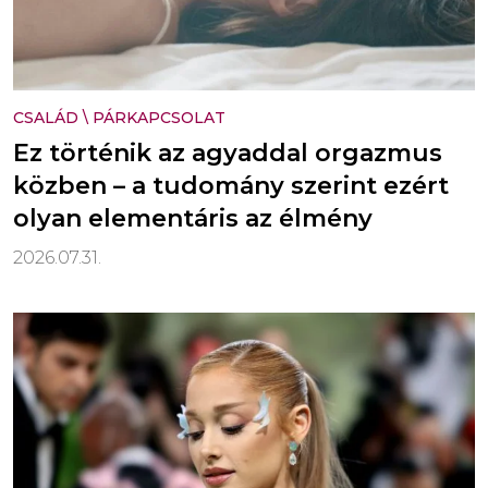
CSALÁD
\
PÁRKAPCSOLAT
Ez történik az agyaddal orgazmus
közben – a tudomány szerint ezért
olyan elementáris az élmény
2026.07.31.