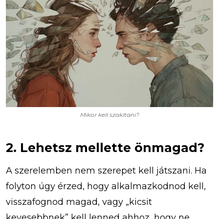
Mikor kell szakítani?
2. Lehetsz mellette önmagad?
A szerelemben nem szerepet kell játszani. Ha
folyton úgy érzed, hogy alkalmazkodnod kell,
visszafognod magad, vagy „kicsit
kevesebbnek” kell lenned ahhoz, hogy ne