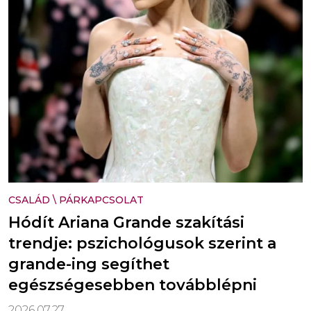
CSALÁD
\
PÁRKAPCSOLAT
Hódít Ariana Grande szakítási
trendje: pszichológusok szerint a
grande-ing segíthet
egészségesebben továbblépni
2026.07.27.