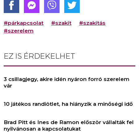
#párkapcsolat
#szakít
#szakítás
#szerelem
EZ IS ÉRDEKELHET
3 csillagjegy, akire idén nyáron forró szerelem
vár
10 játékos randiötlet, ha hiányzik a minőségi idő
Brad Pitt és Ines de Ramon először vállalták fel
nyilvánosan a kapcsolatukat