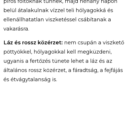
piros foltoknak tűnnek, majd néhány napon
belül átalakulnak vízzel teli hólyagokká és
ellenállhatatlan viszketéssel csábítanak a
vakarásra.
Láz és rossz közérzet:
nem csupán a viszkető
pöttyökkel, hólyagokkal kell megküzdeni,
ugyanis a fertőzés tünete lehet a láz és az
általános rossz közérzet, a fáradtság, a fejfájás
és étvágytalanság is.