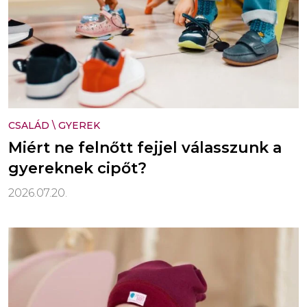
CSALÁD
\
GYEREK
Miért ne felnőtt fejjel válasszunk a
gyereknek cipőt?
2026.07.20.