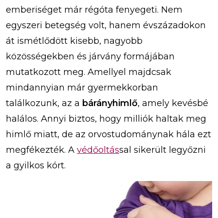
emberiséget már régóta fenyegeti. Nem
egyszeri betegség volt, hanem évszázadokon
át ismétlődött kisebb, nagyobb
közösségekben és járvány formájában
mutatkozott meg. Amellyel majdcsak
mindannyian már gyermekkorban
találkozunk, az a
bárányhimlő
, amely kevésbé
halálos. Annyi biztos, hogy milliók haltak meg
himlő miatt, de az orvostudománynak hála ezt
megfékezték. A
védőoltás
sal sikerült legyőzni
a gyilkos kórt.