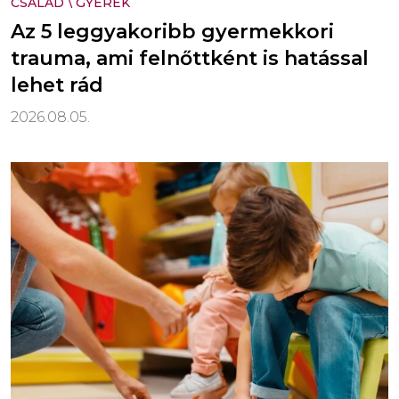
CSALÁD
\
GYEREK
Az 5 leggyakoribb gyermekkori
trauma, ami felnőttként is hatással
lehet rád
2026.08.05.