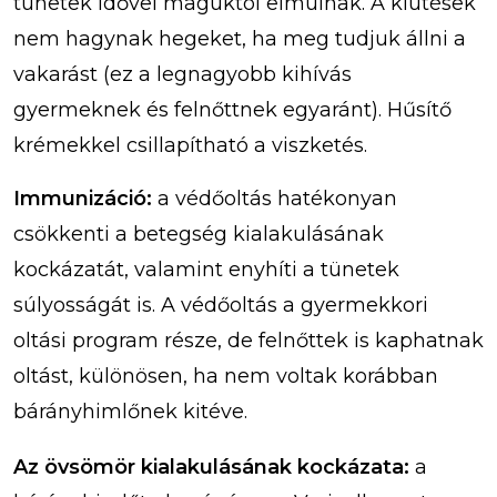
tünetek idővel maguktól elmúlnak. A kiütések
nem hagynak hegeket, ha meg tudjuk állni a
vakarást (ez a legnagyobb kihívás
gyermeknek és felnőttnek egyaránt). Hűsítő
krémekkel csillapítható a viszketés.
Immunizáció:
a védőoltás hatékonyan
csökkenti a betegség kialakulásának
kockázatát, valamint enyhíti a tünetek
súlyosságát is. A védőoltás a gyermekkori
oltási program része, de felnőttek is kaphatnak
oltást, különösen, ha nem voltak korábban
bárányhimlőnek kitéve.
Az övsömör kialakulásának kockázata:
a