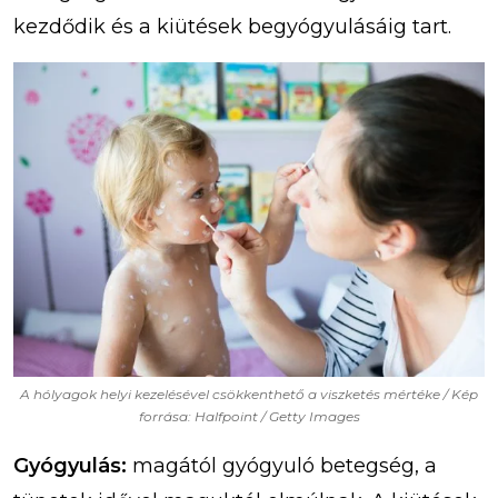
kezdődik és a kiütések begyógyulásáig tart.
A hólyagok helyi kezelésével csökkenthető a viszketés mértéke / Kép
forrása: Halfpoint / Getty Images
Gyógyulás:
magától gyógyuló betegség, a