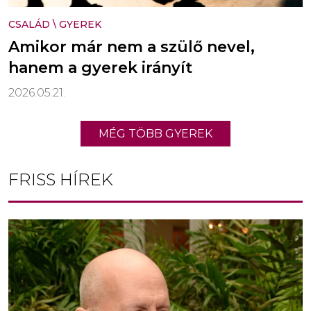
CSALÁD
\
GYEREK
Amikor már nem a szülő nevel,
hanem a gyerek irányít
2026.05.21.
MÉG TÖBB GYEREK
FRISS HÍREK