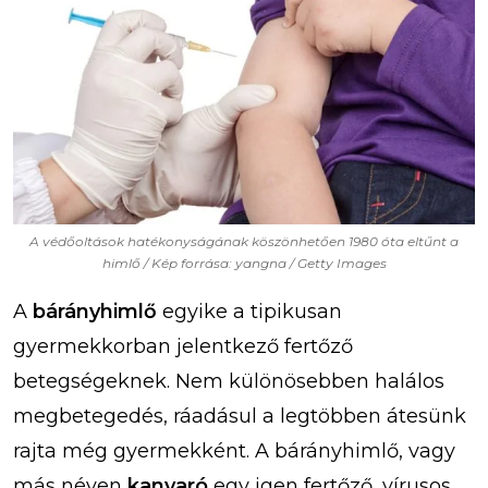
A védőoltások hatékonyságának köszönhetően 1980 óta eltűnt a
himlő / Kép forrása: yangna / Getty Images
A
bárányhimlő
egyike a tipikusan
gyermekkorban jelentkező fertőző
betegségeknek. Nem különösebben halálos
megbetegedés, ráadásul a legtöbben átesünk
rajta még gyermekként. A bárányhimlő, vagy
más néven
kanyaró
egy igen fertőző, vírusos