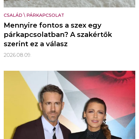
CSALÁD
\
PÁRKAPCSOLAT
Mennyire fontos a szex egy
párkapcsolatban? A szakértők
szerint ez a válasz
2026.08.09.