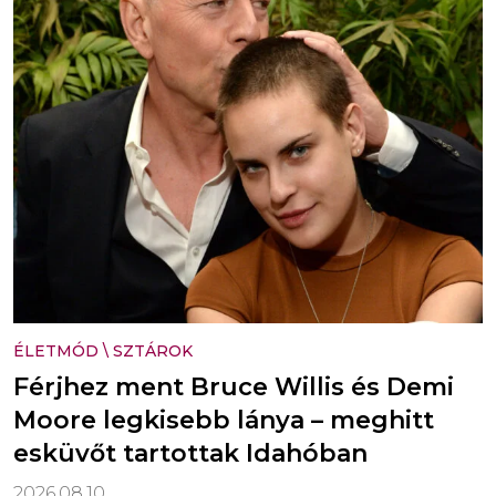
ÉLETMÓD
\
SZTÁROK
Férjhez ment Bruce Willis és Demi
Moore legkisebb lánya – meghitt
esküvőt tartottak Idahóban
2026.08.10.