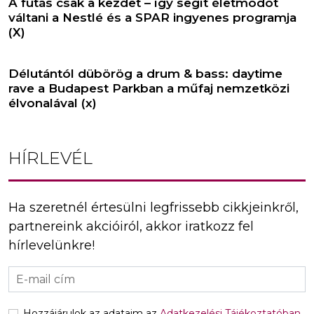
A futás csak a kezdet – így segít életmódot
váltani a Nestlé és a SPAR ingyenes programja
(X)
Délutántól dübörög a drum & bass: daytime
rave a Budapest Parkban a műfaj nemzetközi
élvonalával (x)
HÍRLEVÉL
Ha szeretnél értesülni legfrissebb cikkjeinkről,
partnereink akcióiról, akkor iratkozz fel
hírlevelünkre!
Hozzájárulok az adataim az
Adatkezelési Tájékoztatóban