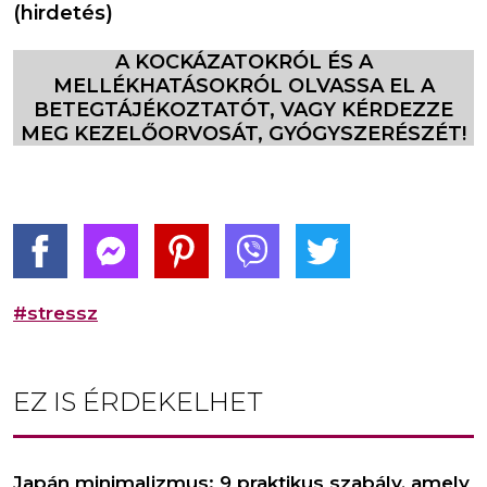
(hirdetés)
A KOCKÁZATOKRÓL ÉS A
MELLÉKHATÁSOKRÓL OLVASSA EL A
BETEGTÁJÉKOZTATÓT, VAGY KÉRDEZZE
MEG KEZELŐORVOSÁT, GYÓGYSZERÉSZÉT!
#stressz
EZ IS ÉRDEKELHET
Japán minimalizmus: 9 praktikus szabály, amely