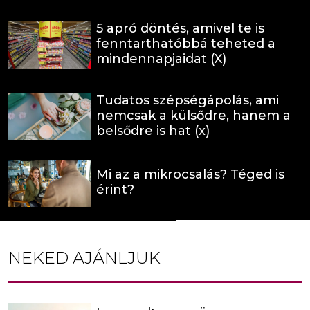
5 apró döntés, amivel te is
fenntarthatóbbá teheted a
mindennapjaidat (X)
Tudatos szépségápolás, ami
nemcsak a külsődre, hanem a
belsődre is hat (x)
Mi az a mikrocsalás? Téged is
érint?
NEKED AJÁNLJUK