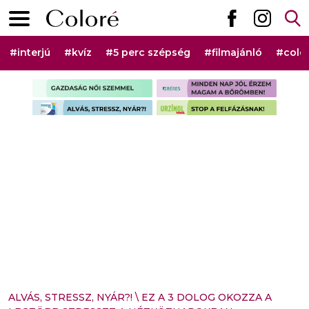
Ugrás a tartalomhoz
Elsődleges menü
Hashtag menü
#interjú
#kvíz
#5 perc szépség
#filmajánló
#colo
Szponzorált rovat menü
ALVÁS, STRESSZ, NYÁR?!
\
EZ A 3 DOLOG OKOZZA A