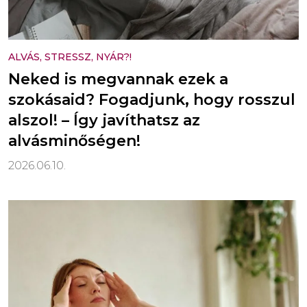
ALVÁS, STRESSZ, NYÁR?!
Neked is megvannak ezek a
szokásaid? Fogadjunk, hogy rosszul
alszol! – Így javíthatsz az
alvásminőségen!
2026.06.10.