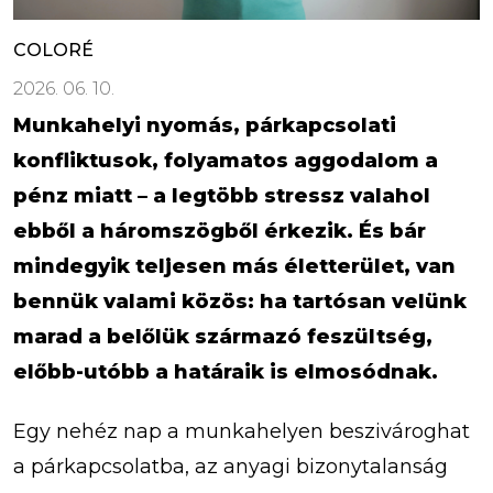
COLORÉ
2026. 06. 10.
Munkahelyi nyomás, párkapcsolati
konfliktusok, folyamatos aggodalom a
pénz miatt – a legtöbb stressz valahol
ebből a háromszögből érkezik. És bár
mindegyik teljesen más életterület, van
bennük valami közös: ha tartósan velünk
marad a belőlük származó feszültség,
előbb-utóbb a határaik is elmosódnak.
Egy nehéz nap a munkahelyen beszivároghat
a párkapcsolatba, az anyagi bizonytalanság