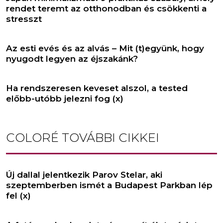
rendet teremt az otthonodban és csökkenti a
stresszt
Az esti evés és az alvás – Mit (t)együnk, hogy
nyugodt legyen az éjszakánk?
Ha rendszeresen keveset alszol, a tested
előbb-utóbb jelezni fog (x)
COLORÉ
TOVÁBBI CIKKEI
Új dallal jelentkezik Parov Stelar, aki
szeptemberben ismét a Budapest Parkban lép
fel (x)