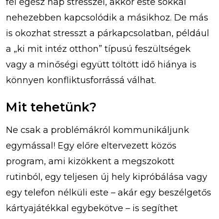
fél egész nap stresszel, akkor este sokkal
nehezebben kapcsolódik a másikhoz. De más
is okozhat stresszt a párkapcsolatban, például
a „ki mit intéz otthon” típusú feszültségek
vagy a minőségi együtt töltött idő hiánya is
könnyen konfliktusforrássá válhat.
Mit tehetünk?
Ne csak a problémákról kommunikáljunk
egymással! Egy előre eltervezett közös
program, ami kizökkent a megszokott
rutinból, egy teljesen új hely kipróbálása vagy
egy telefon nélküli este – akár egy beszélgetős
kártyajátékkal egybekötve – is segíthet