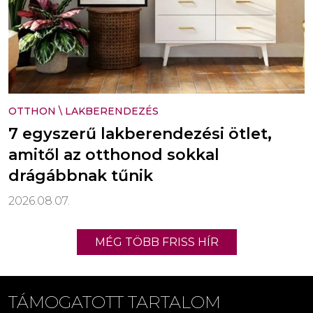
OTTHON
\
LAKBERENDEZÉS
7 egyszerű lakberendezési ötlet,
amitől az otthonod sokkal
drágábbnak tűnik
2026.08.07.
MÉG TÖBB FRISS HÍR
TÁMOGATOTT TARTALOM