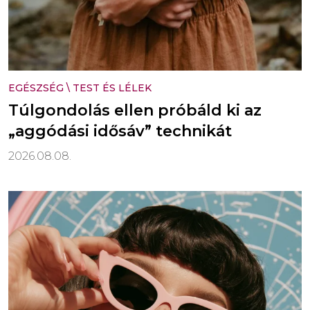
EGÉSZSÉG
\
TEST ÉS LÉLEK
Túlgondolás ellen próbáld ki az
„aggódási idősáv” technikát
2026.08.08.