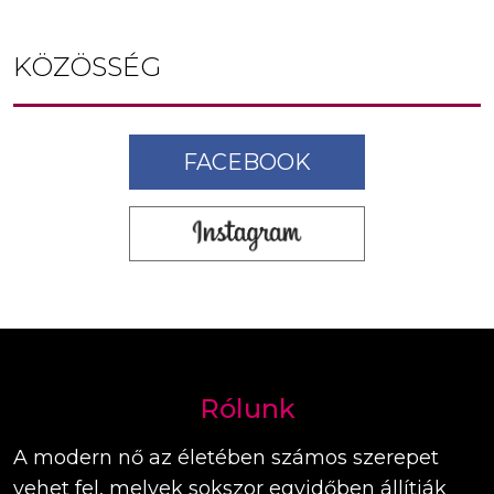
KÖZÖSSÉG
FACEBOOK
Rólunk
A modern nő az életében számos szerepet
vehet fel, melyek sokszor egyidőben állítják