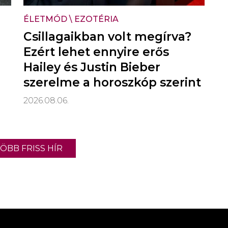
ÉLETMÓD
\
EZOTÉRIA
Csillagaikban volt megírva?
Ezért lehet ennyire erős
Hailey és Justin Bieber
szerelme a horoszkóp szerint
2026.08.06.
ÖBB FRISS HÍR