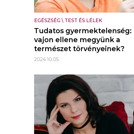
EGÉSZSÉG
\
TEST ÉS LÉLEK
Tudatos gyermektelenség:
vajon ellene megyünk a
természet törvényeinek?
2024.10.05.