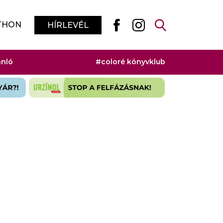
THON
HÍRLEVÉL
ánló
#coloré könyvklub