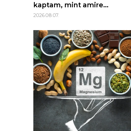
kaptam, mint amire
számítottam
2026.08.07.