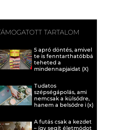
TÁMOGATOTT TARTALOM
5 apró döntés, amivel
te is fenntarthatóbbá
teheted a
mindennapjaidat (X)
Tudatos
szépségápolás, ami
nemcsak a külsődre,
hanem a belsődre is
hat (x)
A futás csak a kezdet
– így segít életmódot