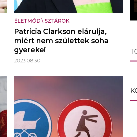
ÉLETMÓD
\
SZTÁROK
Patricia Clarkson elárulja,
miért nem születtek soha
gyerekei
T
2023.08.30.
K