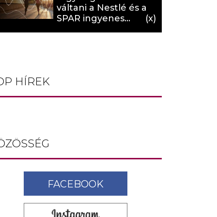
váltani a Nestlé és a
SPAR ingyenes
programja (X)
OP HÍREK
ÖZÖSSÉG
FACEBOOK