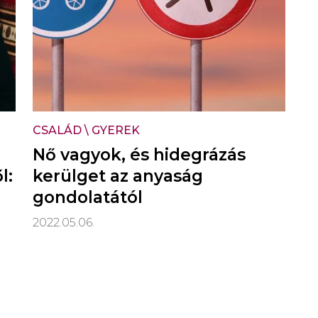
CSALÁD
\
GYEREK
Nő vagyok, és hidegrázás
l:
kerülget az anyaság
gondolatától
2022.05.06.