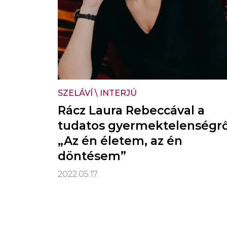
SZELÁVÍ
\
INTERJÚ
Rácz Laura Rebeccával a
tudatos gyermektelenségrő
„Az én életem, az én
döntésem”
2022.05.17.