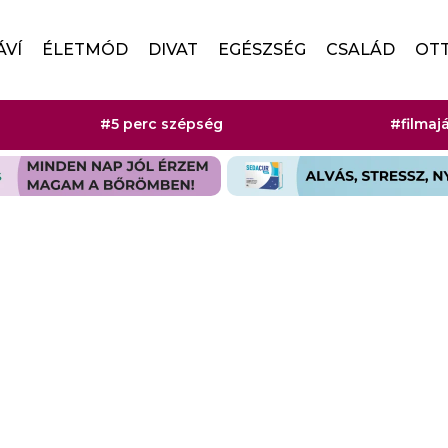
ÁVÍ
ÉLETMÓD
DIVAT
EGÉSZSÉG
CSALÁD
OT
#5 perc szépség
#filmaj