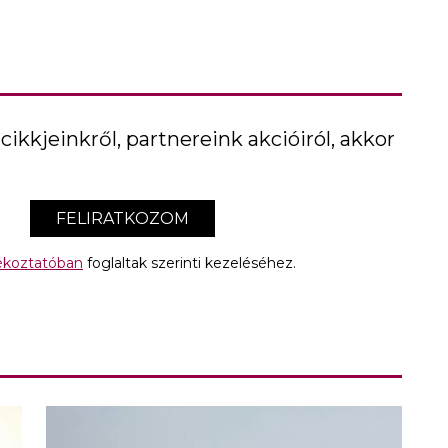
cikkjeinkről, partnereink akcióiról, akkor
FELIRATKOZOM
jékoztatóban
foglaltak szerinti kezeléséhez.