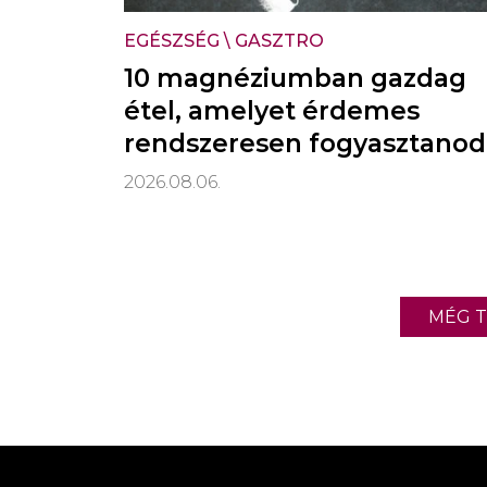
EGÉSZSÉG
\
GASZTRO
10 magnéziumban gazdag
étel, amelyet érdemes
rendszeresen fogyasztanod
2026.08.06.
MÉG T