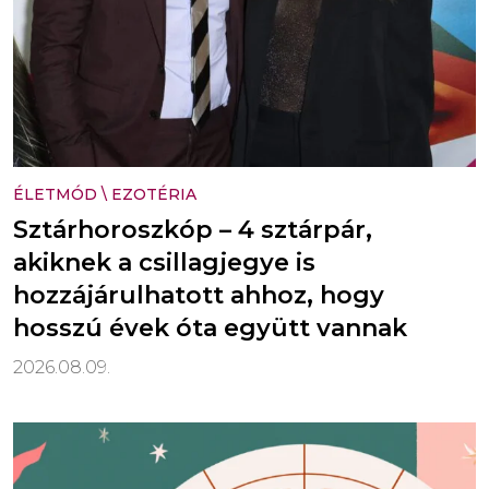
ÉLETMÓD
\
EZOTÉRIA
Sztárhoroszkóp – 4 sztárpár,
akiknek a csillagjegye is
hozzájárulhatott ahhoz, hogy
hosszú évek óta együtt vannak
2026.08.09.