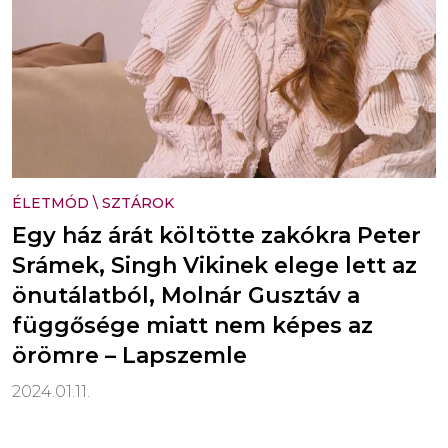
ÉLETMÓD
\
SZTÁROK
Egy ház árát költötte zakókra Peter
Srámek, Singh Vikinek elege lett az
önutálatból, Molnár Gusztáv a
függősége miatt nem képes az
örömre – Lapszemle
2024.01.11.