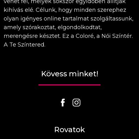
vehet fel, melyek sokszor egyidőben állítják
kihívás elé. Célunk, hogy minden szerephez
olyan igényes online tartalmat szolgáltassunk,
amely szórakoztat, elgondolkodtat,
merengésre késztet. Ez a Coloré, a Női Színtér.
A Te Színtered.
Kövess minket!
Rovatok