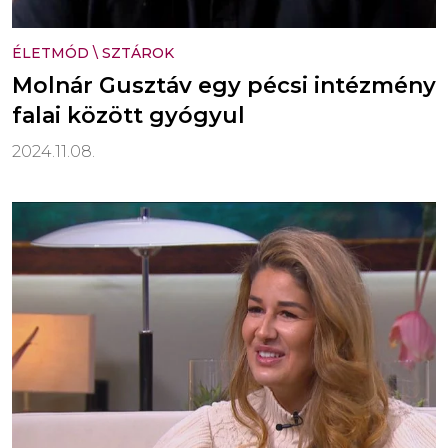
ÉLETMÓD
\
SZTÁROK
Molnár Gusztáv egy pécsi intézmény
falai között gyógyul
2024.11.08.