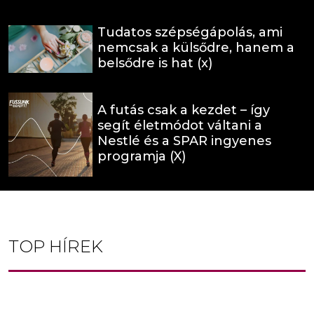
Tudatos szépségápolás, ami
nemcsak a külsődre, hanem a
belsődre is hat (x)
A futás csak a kezdet – így
segít életmódot váltani a
Nestlé és a SPAR ingyenes
programja (X)
TOP HÍREK