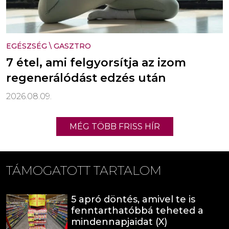
EGÉSZSÉG
\
GASZTRO
7 étel, ami felgyorsítja az izom
regenerálódást edzés után
2026.08.09.
MÉG TÖBB FRISS HÍR
TÁMOGATOTT TARTALOM
5 apró döntés, amivel te is
fenntarthatóbbá teheted a
mindennapjaidat (X)