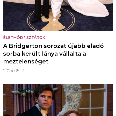
ÉLETMÓD
\
SZTÁROK
A Bridgerton sorozat újabb eladó
sorba került lánya vállalta a
meztelenséget
2024.05.17.