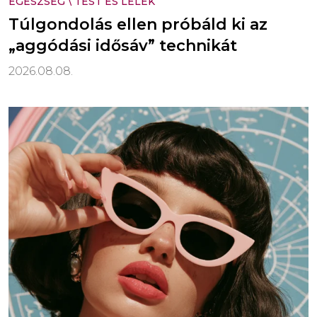
EGÉSZSÉG
\
TEST ÉS LÉLEK
Túlgondolás ellen próbáld ki az
„aggódási idősáv” technikát
2026.08.08.