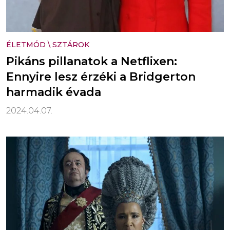
ÉLETMÓD
\
SZTÁROK
Pikáns pillanatok a Netflixen:
Ennyire lesz érzéki a Bridgerton
harmadik évada
2024.04.07.