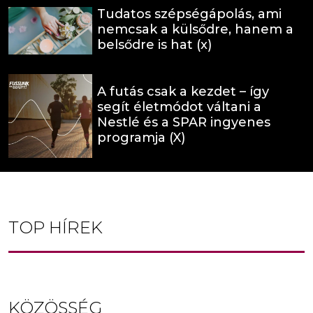
Tudatos szépségápolás, ami
nemcsak a külsődre, hanem a
belsődre is hat (x)
A futás csak a kezdet – így
segít életmódot váltani a
Nestlé és a SPAR ingyenes
programja (X)
TOP HÍREK
KÖZÖSSÉG