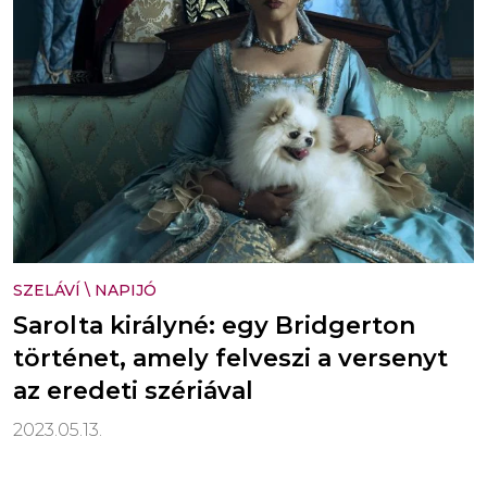
SZELÁVÍ
\
NAPIJÓ
Sarolta királyné: egy Bridgerton
történet, amely felveszi a versenyt
az eredeti szériával
2023.05.13.