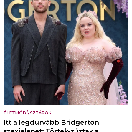
ÉLETMÓD
\
SZTÁROK
Itt a legdurvább Bridgerton
szexjelenet: Törtek-zúztak a