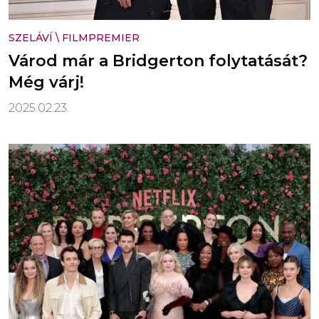
SZELÁVÍ
\
FILMPREMIER
Várod már a Bridgerton folytatását?
Még várj!
2025.02.23.