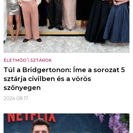
ÉLETMÓD
\
SZTÁROK
Túl a Bridgertonon: Íme a sorozat 5
sztárja civilben és a vörös
szőnyegen
2024.08.17.