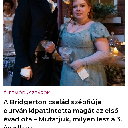
ÉLETMÓD
\
SZTÁROK
A Bridgerton család szépfiúja
durván kipattintotta magát az első
évad óta – Mutatjuk, milyen lesz a 3.
évadban