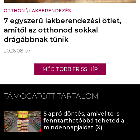
OTTHON
\
LAKBERENDEZÉS
7 egyszerű lakberendezési ötlet,
amitől az otthonod sokkal
drágábbnak tűnik
2026.08.07.
MÉG TÖBB FRISS HÍR
TÁMOGATOTT TARTALOM
5 apró döntés, amivel te is
fenntarthatóbbá teheted a
mindennapjaidat (X)