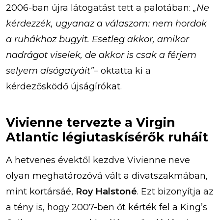
2006-ban újra látogatást tett a palotában:
„Ne
kérdezzék, ugyanaz a válaszom: nem hordok
a ruhákhoz bugyit. Esetleg akkor, amikor
nadrágot viselek, de akkor is csak a férjem
selyem alsógatyáit”
– oktatta ki a
kérdezősködő újságírókat.
Vivienne tervezte a Virgin
Atlantic légiutaskísérők ruháit
A hetvenes évektől kezdve Vivienne neve
olyan meghatározóvá vált a divatszakmában,
mint kortársáé,
Roy Halstoné
. Ezt bizonyítja az
a tény is, hogy 2007-ben őt kérték fel a King’s