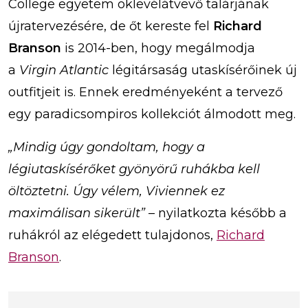
College egyetem oklevélátvevő talárjának
újratervezésére, de őt kereste fel
Richard
Branson
is 2014-ben, hogy megálmodja
a
Virgin Atlantic
légitársaság utaskísérőinek új
outfitjeit is. Ennek eredményeként a tervező
egy paradicsompiros kollekciót álmodott meg.
„Mindig úgy gondoltam, hogy a
légiutaskísérőket gyönyörű ruhákba kell
öltöztetni. Úgy vélem, Viviennek ez
maximálisan sikerült”
– nyilatkozta később a
ruhákról az elégedett tulajdonos,
Richard
Branson
.