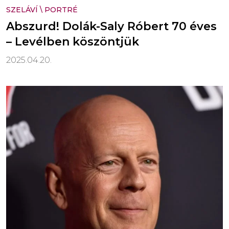
SZELÁVÍ
\
PORTRÉ
Abszurd! Dolák-Saly Róbert 70 éves
– Levélben köszöntjük
2025.04.20.