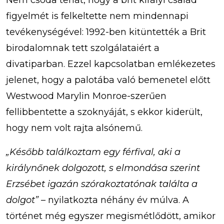
Nem csoda tehát, hogy a brit királyi család
figyelmét is felkeltette nem mindennapi
tevékenységével: 1992-ben kitüntették a Brit
birodalomnak tett szolgálataiért a
divatiparban. Ezzel kapcsolatban emlékezetes
jelenet, hogy a palotába való bemenetel előtt
Westwood Marylin Monroe-szerűen
fellibbentette a szoknyáját, s ekkor kiderült,
hogy nem volt rajta alsónemű.
„Később találkoztam egy férfival, aki a
királynőnek dolgozott, s elmondása szerint
Erzsébet igazán szórakoztatónak találta a
dolgot”
– nyilatkozta néhány év múlva. A
történet még egyszer megismétlődött, amikor