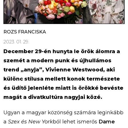
ROZS FRANCISKA
2023. 01. 29.
December 29-én hunyta le örök álomra a
szemét a modern punk és újhullámos
trend „anyja”, Vivienne Westwood, aki
különc stílusa mellett konok természete
és üdítő jelenléte miatt is örökké bevéste
magát a divatkultúra nagyjai közé.
Ugyan a magyar közönség számára leginkább
a
Szex és New York
ból lehet ismerős
Dame