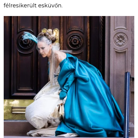
félresikerült esküvőn.