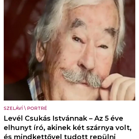
SZELÁVÍ
\
PORTRÉ
Levél Csukás Istvánnak – Az 5 éve
elhunyt író, akinek két szárnya volt,
és mindkettővel tudott repülni