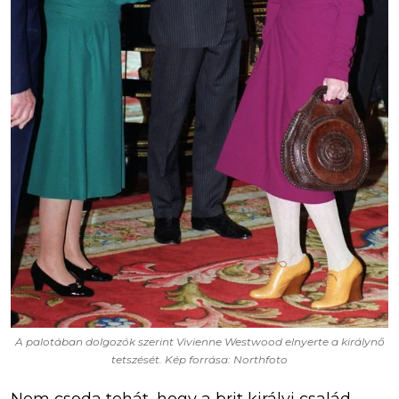
A palotában dolgozók szerint Vivienne Westwood elnyerte a királynő
tetszését. Kép forrása: Northfoto