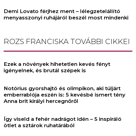
Demi Lovato férjhez ment – lélegzetelállító
menyasszonyi ruhájáról beszél most mindenki
ROZS FRANCISKA
TOVÁBBI CIKKEI
Ezek a növények hihetetlen kevés fényt
igényelnek, és brutál szépek is
Notórius gyorshajtó és olimpikon, aki túljárt
emberrablója eszén is: 5 kevésbé ismert tény
Anna brit királyi hercegnőről
Így viseld a fehér nadrágot idén – 5 inspiráló
ötlet a sztárok ruhatárából