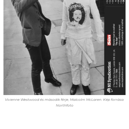
Vivienne Westwood és második férje, Malcolm McLaren. Kép forrása:
Northfoto