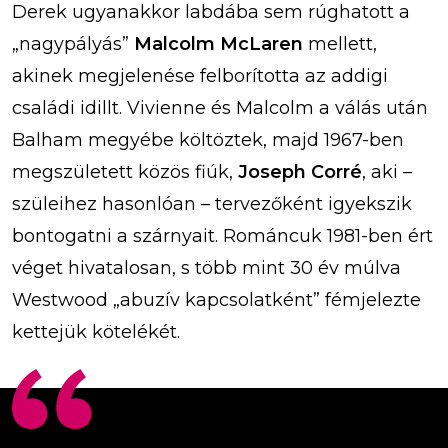
Derek ugyanakkor labdába sem rúghatott a
„nagypályás”
Malcolm McLaren
mellett,
akinek megjelenése felborította az addigi
családi idillt. Vivienne és Malcolm a válás után
Balham megyébe költöztek, majd 1967-ben
megszületett közös fiúk,
Joseph Corré
, aki –
szüleihez hasonlóan – tervezőként igyekszik
bontogatni a szárnyait. Románcuk 1981-ben ért
véget hivatalosan, s több mint 30 év múlva
Westwood „abuzív kapcsolatként” fémjelezte
kettejük kötelékét.