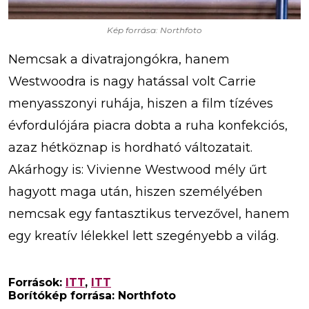
Kép forrása: Northfoto
Nemcsak a divatrajongókra, hanem
Westwoodra is nagy hatással volt Carrie
menyasszonyi ruhája, hiszen a film tízéves
évfordulójára piacra dobta a ruha konfekciós,
azaz hétköznap is hordható változatait.
Akárhogy is: Vivienne Westwood mély űrt
hagyott maga után, hiszen személyében
nemcsak egy fantasztikus tervezővel, hanem
egy kreatív lélekkel lett szegényebb a világ.
Források:
ITT
,
ITT
Borítókép forrása: Northfoto