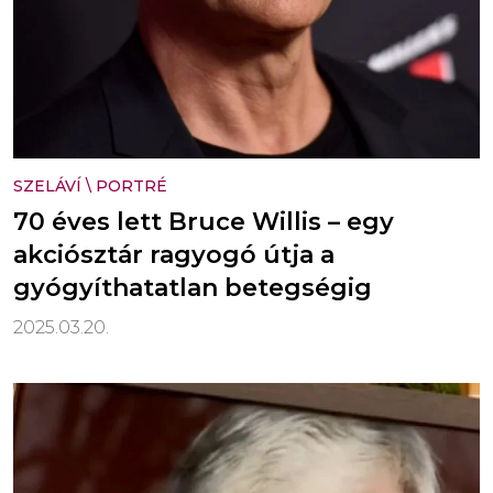
SZELÁVÍ
\
PORTRÉ
70 éves lett Bruce Willis – egy
akciósztár ragyogó útja a
gyógyíthatatlan betegségig
2025.03.20.