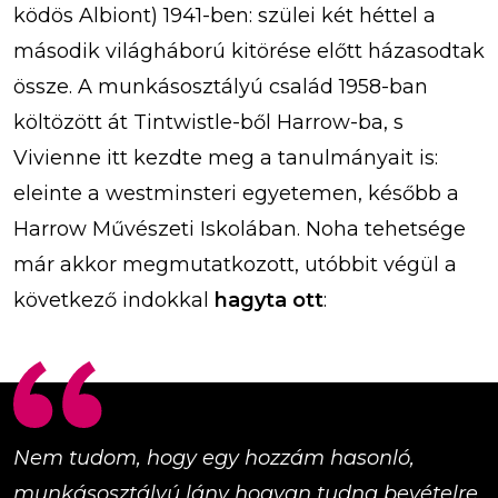
ködös Albiont) 1941-ben: szülei két héttel a
második világháború kitörése előtt házasodtak
össze. A munkásosztályú család 1958-ban
költözött át Tintwistle-ből Harrow-ba, s
Vivienne itt kezdte meg a tanulmányait is:
eleinte a westminsteri egyetemen, később a
Harrow Művészeti Iskolában. Noha tehetsége
már akkor megmutatkozott, utóbbit végül a
következő indokkal
hagyta ott
:
Nem tudom, hogy egy hozzám hasonló,
munkásosztályú lány hogyan tudna bevételre