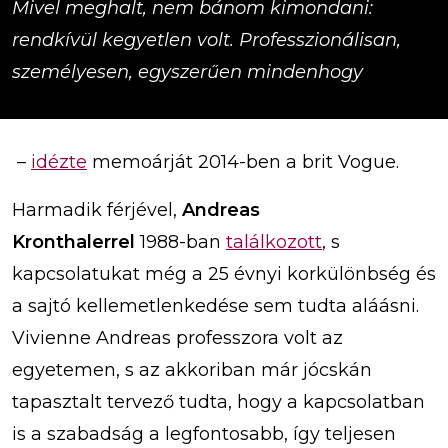
Mivel meghalt, nem bánom kimondani:
rendkívül kegyetlen volt. Professzionálisan,
személyesen, egyszerűen mindenhogy
–
idézte
memoárját 2014-ben a brit Vogue.
Harmadik férjével,
Andreas
Kronthalerrel
1988-ban
találkozott
, s
kapcsolatukat még a 25 évnyi korkülönbség és
a sajtó kellemetlenkedése sem tudta aláásni.
Vivienne Andreas professzora volt az
egyetemen, s az akkoriban már jócskán
tapasztalt tervező tudta, hogy a kapcsolatban
is a szabadság a legfontosabb, így teljesen