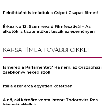
Felnőttként is imádtuk a Csipet Csapat-filmet!
Érkezik a 13. Szemrevaló Filmfesztivál – Az
alkotók is tiszteletüket teszik az eseményen
KARSA TÍMEA
TOVÁBBI CIKKEI
Ismered a Parlamentet? Ha nem, az Országházi
zsebkönyv neked szól!
Itália ezer arca egyetlen kötetben
A nő, aki kérdőre vonta Istent: Todorovits Rea
könyvét ajánljuk