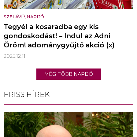
SZELÁVÍ
\
NAPIJÓ
Tegyél a kosaradba egy kis
gondoskodást! – Indul az Adni
Öröm! adománygyűjtő akció (x)
2025.12.11.
MÉG TÖBB NAPIJÓ
FRISS HÍREK