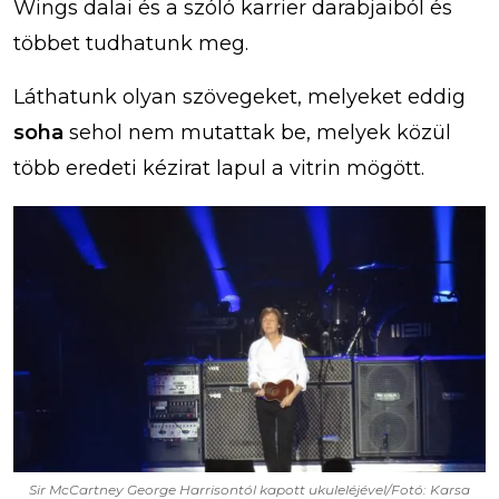
Wings dalai és a szóló karrier darabjaiból és
többet tudhatunk meg.
Láthatunk olyan szövegeket, melyeket eddig
soha
sehol nem mutattak be, melyek közül
több eredeti kézirat lapul a vitrin mögött.
Sir McCartney George Harrisontól kapott ukuleléjével/Fotó: Karsa