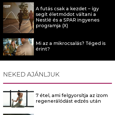
A futás csak a kezdet – így
segít életmódot váltani a
Nestlé és a SPAR ingyenes
programja (X)
Mi az a mikrocsalás? Téged is
érint?
NEKED AJÁNLJUK
7 étel, ami felgyorsítja az izom
regenerálódást edzés után