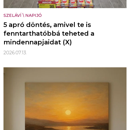
SZELÁVÍ
\
NAPIJÓ
5 apró döntés, amivel te is
fenntarthatóbbá teheted a
mindennapjaidat (X)
2026.07.13.