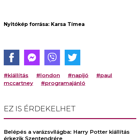
Nyitókép forrása: Karsa Tímea
#kiállítás
#london
#napijó
#paul
mccartney
#programajánló
EZ IS ÉRDEKELHET
Belépés a varázsvilágba: Harry Potter kiállítás
érkezik Szentendrére