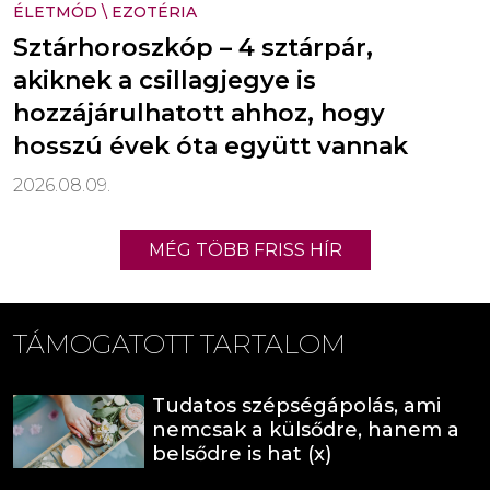
ÉLETMÓD
\
EZOTÉRIA
Sztárhoroszkóp – 4 sztárpár,
akiknek a csillagjegye is
hozzájárulhatott ahhoz, hogy
hosszú évek óta együtt vannak
2026.08.09.
MÉG TÖBB FRISS HÍR
TÁMOGATOTT TARTALOM
Tudatos szépségápolás, ami
nemcsak a külsődre, hanem a
belsődre is hat (x)