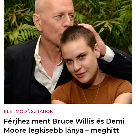
ÉLETMÓD
\
SZTÁROK
Férjhez ment Bruce Willis és Demi
Moore legkisebb lánya – meghitt