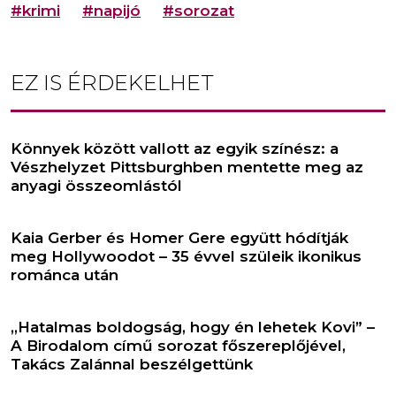
#krimi
#napijó
#sorozat
EZ IS ÉRDEKELHET
Könnyek között vallott az egyik színész: a
Vészhelyzet Pittsburghben mentette meg az
anyagi összeomlástól
Kaia Gerber és Homer Gere együtt hódítják
meg Hollywoodot – 35 évvel szüleik ikonikus
románca után
,,Hatalmas boldogság, hogy én lehetek Kovi” –
A Birodalom című sorozat főszereplőjével,
Takács Zalánnal beszélgettünk