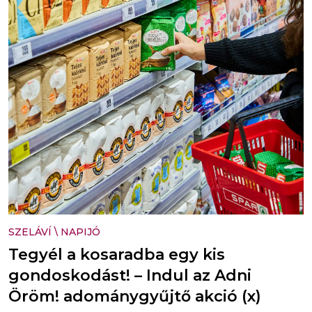
SZELÁVÍ
\
NAPIJÓ
Tegyél a kosaradba egy kis
gondoskodást! – Indul az Adni
Öröm! adománygyűjtő akció (x)