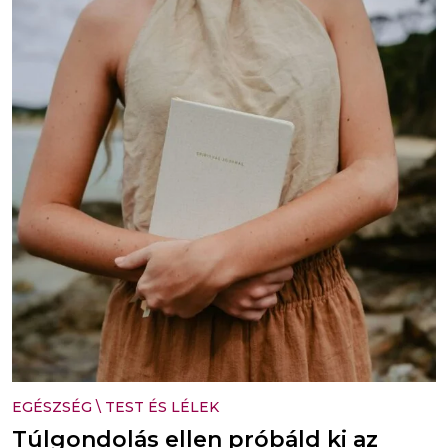
EGÉSZSÉG
\
TEST ÉS LÉLEK
Túlgondolás ellen próbáld ki az