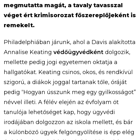
megmutatta magát, a tavaly tavasszal
véget ért krimisorozat főszereplőjeként is
remekelt.
Philadelphiában járunk, ahol a Davis alakította
Annalise Keating
védőügyvédként
dolgozik,
mellette pedig jogi egyetemen oktatja a
hallgatókat. Keating csinos, okos, és rendkívül
szigorú, a diákok joggal tartanak tőle, óráját
pedig “Hogyan ússzunk meg egy gyilkosságot”
névvel illeti. A félév elején az évfolyam öt
tanulója lehetőséget kap, hogy ügyvédi
irodájában dolgozzon az iskola mellett, és bár
a különböző ügyek felgöngyölítése is épp elég