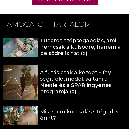
TÁMOGATOTT TARTALOM
Tudatos szépségápolás, ami
nemcsak a külsődre, hanem a
belsődre is hat (x)
A futás csak a kezdet – így
segít életmódot váltani a
Nestlé és a SPAR ingyenes
programja (X)
Mi az a mikrocsalás? Téged is
érint?