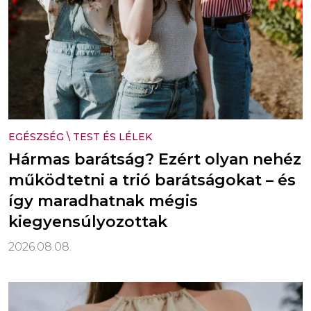
EGÉSZSÉG
\
TEST ÉS LÉLEK
Hármas barátság? Ezért olyan nehéz
működtetni a trió barátságokat – és
így maradhatnak mégis
kiegyensúlyozottak
2026.08.08.