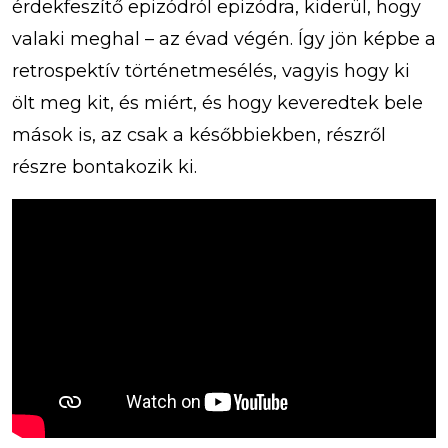
érdekfeszítő epizódról epizódra, kiderül, hogy
valaki meghal – az évad végén. Így jön képbe a
retrospektív történetmesélés, vagyis hogy ki
ölt meg kit, és miért, és hogy keveredtek bele
mások is, az csak a későbbiekben, részről
részre bontakozik ki.