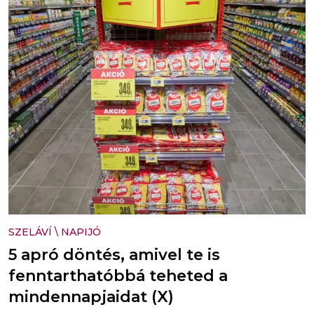
SZELÁVÍ
\
NAPIJÓ
5 apró döntés, amivel te is
fenntarthatóbbá teheted a
mindennapjaidat (X)