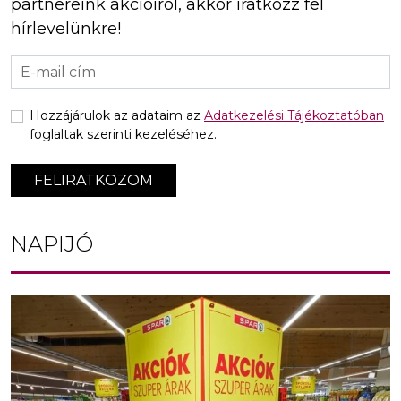
partnereink akcióiról, akkor iratkozz fel
hírlevelünkre!
Hozzájárulok az adataim az
Adatkezelési Tájékoztatóban
foglaltak szerinti kezeléséhez.
FELIRATKOZOM
NAPIJÓ