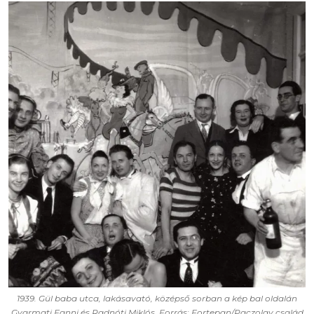
1939. Gül baba utca, lakásavató, középső sorban a kép bal oldalán
Gyarmati Fanni és Radnóti Miklós. Forrás: Fortepan/Paczolay család