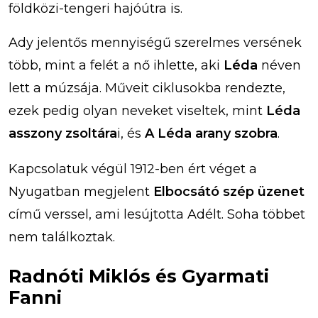
földközi-tengeri hajóútra is.
Ady jelentős mennyiségű szerelmes versének
több, mint a felét a nő ihlette, aki
Léda
néven
lett a múzsája. Műveit ciklusokba rendezte,
ezek pedig olyan neveket viseltek, mint
Léda
asszony zsoltára
i, és
A Léda arany szobra
.
Kapcsolatuk végül 1912-ben ért véget a
Nyugatban megjelent
Elbocsátó szép üzenet
című verssel, ami lesújtotta Adélt. Soha többet
nem találkoztak.
Radnóti Miklós és Gyarmati
Fanni