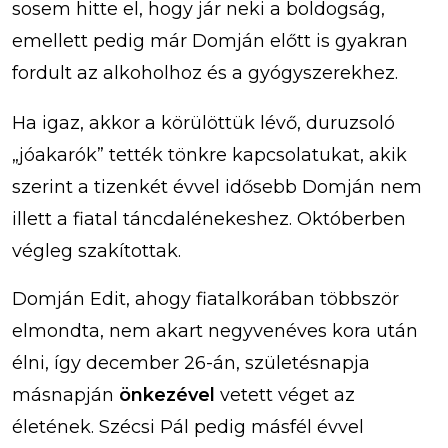
sosem hitte el, hogy jár neki a boldogság,
emellett pedig már Domján előtt is gyakran
fordult az alkoholhoz és a gyógyszerekhez.
Ha igaz, akkor a körülöttük lévő, duruzsoló
„jóakarók” tették tönkre kapcsolatukat, akik
szerint a tizenkét évvel idősebb Domján nem
illett a fiatal táncdalénekeshez. Októberben
végleg szakítottak.
Domján Edit, ahogy fiatalkorában többször
elmondta, nem akart negyvenéves kora után
élni, így december 26-án, születésnapja
másnapján
önkezével
vetett véget az
életének. Szécsi Pál pedig másfél évvel