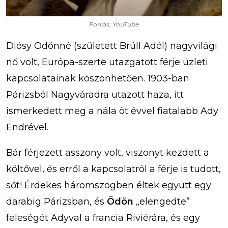
Forrás: YouTube
Diósy Ödönné (született Brüll Adél) nagyvilági
nő volt, Európa-szerte utazgatott férje üzleti
kapcsolatainak köszönhetően. 1903-ban
Párizsból Nagyváradra utazott haza, itt
ismerkedett meg a nála öt évvel fiatalabb Ady
Endrével.
Bár férjezett asszony volt, viszonyt kezdett a
költővel, és erről a kapcsolatról a férje is tudott,
sőt! Érdekes háromszögben éltek együtt egy
darabig Párizsban, és
Ödön
„elengedte”
feleségét Adyval a francia Riviérára, és egy