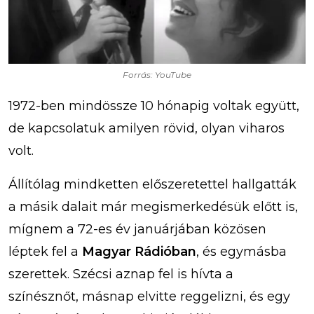
Forrás: YouTube
1972-ben mindössze 10 hónapig voltak együtt,
de kapcsolatuk amilyen rövid, olyan viharos
volt.
Állítólag mindketten előszeretettel hallgatták
a másik dalait már megismerkedésük előtt is,
mígnem a 72-es év januárjában közösen
léptek fel a
Magyar Rádióban
, és egymásba
szerettek. Szécsi aznap fel is hívta a
színésznőt, másnap elvitte reggelizni, és egy