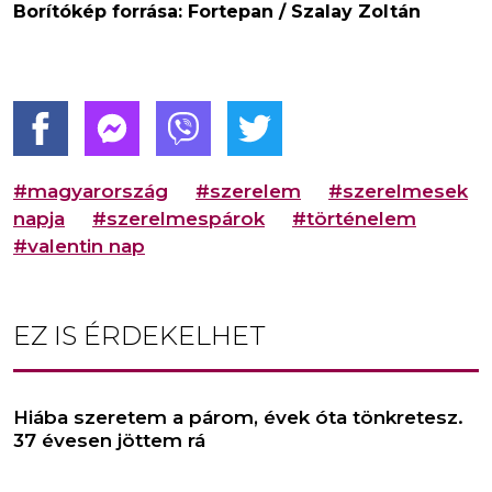
Borítókép forrása: Fortepan / Szalay Zoltán
#magyarország
#szerelem
#szerelmesek
napja
#szerelmespárok
#történelem
#valentin nap
EZ IS ÉRDEKELHET
Hiába szeretem a párom, évek óta tönkretesz.
37 évesen jöttem rá