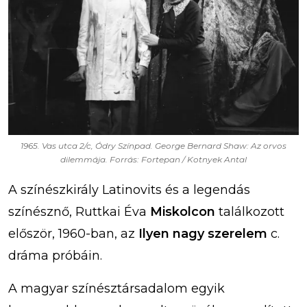
1965. Vas utca 2/c, Ódry Színpad. George Bernard Shaw: Az orvos
dilemmája. Forrás: Fortepan / Kotnyek Antal
A színészkirály Latinovits és a legendás
színésznő, Ruttkai Éva
Miskolcon
találkozott
először, 1960-ban, az
Ilyen nagy szerelem
c.
dráma próbáin.
A magyar színésztársadalom egyik