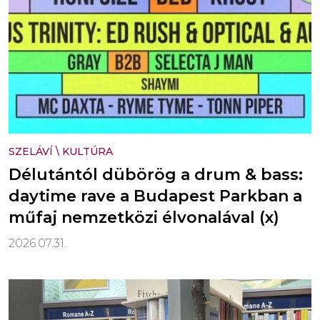
SZELÁVÍ
\
KULTÚRA
Délutántól dübörög a drum & bass:
daytime rave a Budapest Parkban a
műfaj nemzetközi élvonalával (x)
2026.07.31.