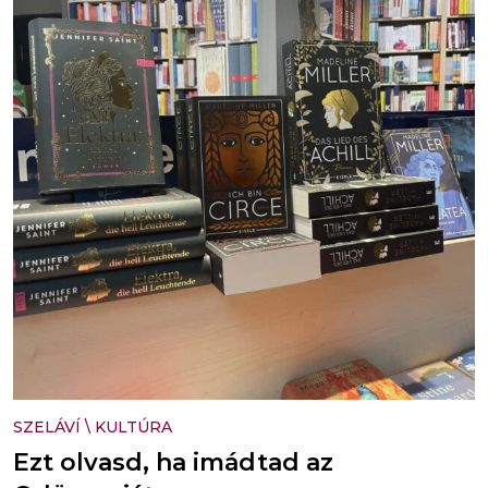
SZELÁVÍ
\
KULTÚRA
Ezt olvasd, ha imádtad az