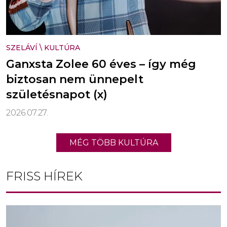
SZELÁVÍ
\
KULTÚRA
Ganxsta Zolee 60 éves – így még
biztosan nem ünnepelt
születésnapot (x)
2026.07.27.
MÉG TÖBB KULTÚRA
FRISS HÍREK