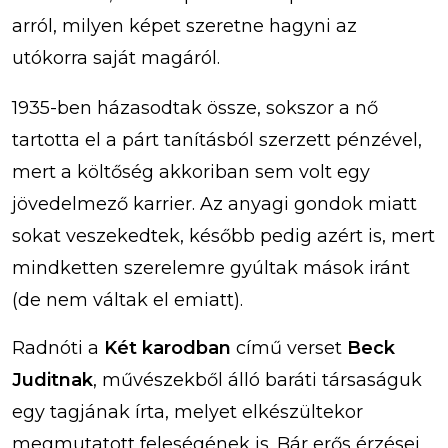
arról, milyen képet szeretne hagyni az
utókorra saját magáról.
1935-ben házasodtak össze, sokszor a nő
tartotta el a párt tanításból szerzett pénzével,
mert a költőség akkoriban sem volt egy
jövedelmező karrier. Az anyagi gondok miatt
sokat veszekedtek, később pedig azért is, mert
mindketten szerelemre gyúltak mások iránt
(de nem váltak el emiatt).
Radnóti a
Két karodban
című verset
Beck
Juditnak
, művészekből álló baráti társaságuk
egy tagjának írta, melyet elkészültekor
megmutatott feleségének is. Bár erős érzései