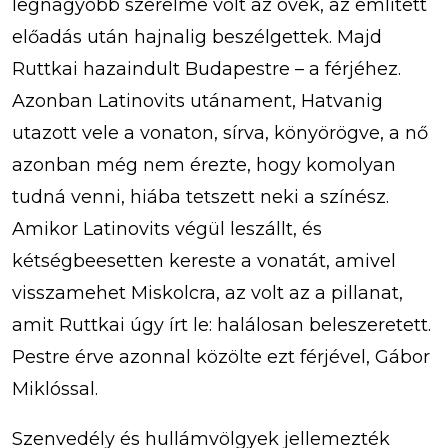
legnagyobb szerelme volt az övék, az említett
előadás után hajnalig beszélgettek. Majd
Ruttkai hazaindult Budapestre – a férjéhez.
Azonban Latinovits utánament, Hatvanig
utazott vele a vonaton, sírva, könyörögve, a nő
azonban még nem érezte, hogy komolyan
tudná venni, hiába tetszett neki a színész.
Amikor Latinovits végül leszállt, és
kétségbeesetten kereste a vonatát, amivel
visszamehet Miskolcra, az volt az a pillanat,
amit Ruttkai úgy írt le: halálosan beleszeretett.
Pestre érve azonnal közölte ezt férjével, Gábor
Miklóssal.
Szenvedély és hullámvölgyek jellemezték