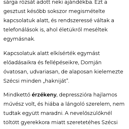
sárga rózsát adott neki ajándékba. Ezt a
gesztust később sokszor megismételte
kapcsolatuk alatt, és rendszeressé váltak a
telefonálások is, ahol életükről meséltek
egymásnak.
Kapcsolatuk alatt elkísérték egymást
előadásaikra és fellépéseikre, Domján
óvatosan, udvariasan, de alaposan kielemezte
Szécsi minden „hakniját”.
Mindkettő
érzékeny
, depresszióra hajlamos
művész volt, és hiába a lángoló szerelem, nem
tudtak együtt maradni. A nevelőszülőknél
töltött gyerekkora miatt szeretetéhes Szécsi