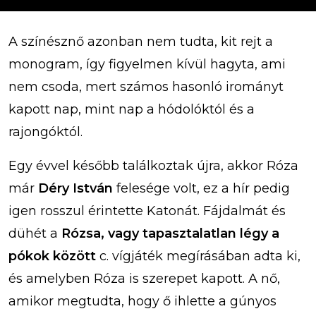
A színésznő azonban nem tudta, kit rejt a
monogram, így figyelmen kívül hagyta, ami
nem csoda, mert számos hasonló irományt
kapott nap, mint nap a hódolóktól és a
rajongóktól.
Egy évvel később találkoztak újra, akkor Róza
már
Déry István
felesége volt, ez a hír pedig
igen rosszul érintette Katonát. Fájdalmát és
dühét a
Rózsa, vagy tapasztalatlan légy a
pókok között
c. vígjáték megírásában adta ki,
és amelyben Róza is szerepet kapott. A nő,
amikor megtudta, hogy ő ihlette a gúnyos