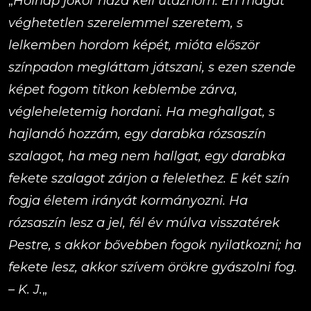
„
Holnap jókor haza kell utaznom. Én magát
véghetetlen szerelemmel szeretem, s
lelkemben hordom képét, mióta először
színpadon megláttam játszani, s ezen szende
képet fogom titkon keblembe zárva,
végleheletemig hordani. Ha meghallgat, s
hajlandó hozzám, egy darabka rózsaszín
szalagot, ha meg nem hallgat, egy darabka
fekete szalagot zárjon a felelethez. E két szín
fogja életem irányát kormányozni. Ha
rózsaszín lesz a jel, fél év múlva visszatérek
Pestre, s akkor bővebben fogok nyilatkozni; ha
fekete lesz, akkor szívem örökre gyászolni fog.
– K. J.
„