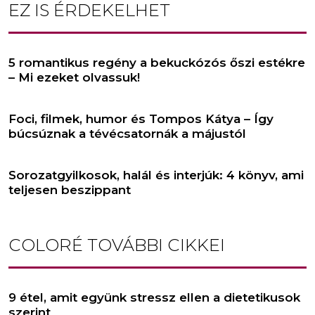
EZ IS ÉRDEKELHET
5 romantikus regény a bekuckózós őszi estékre
– Mi ezeket olvassuk!
Foci, filmek, humor és Tompos Kátya – Így
búcsúznak a tévécsatornák a májustól
Sorozatgyilkosok, halál és interjúk: 4 könyv, ami
teljesen beszippant
COLORÉ
TOVÁBBI CIKKEI
9 étel, amit együnk stressz ellen a dietetikusok
szerint