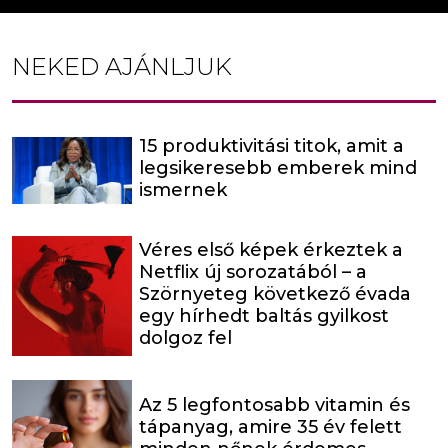
NEKED AJÁNLJUK
15 produktivitási titok, amit a
legsikeresebb emberek mind
ismernek
Véres első képek érkeztek a
Netflix új sorozatából – a
Szörnyeteg következő évada
egy hírhedt baltás gyilkost
dolgoz fel
Az 5 legfontosabb vitamin és
tápanyag, amire 35 év felett