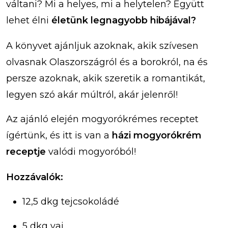
váltani? Mi a helyes, mi a helytelen? Együtt
lehet élni
életünk legnagyobb hibájával?
A könyvet ajánljuk azoknak, akik szívesen
olvasnak Olaszországról és a borokról, na és
persze azoknak, akik szeretik a romantikát,
legyen szó akár múltról, akár jelenről!
Az ajánló elején mogyorókrémes receptet
ígértünk, és itt is van a
házi mogyorókrém
receptje
valódi mogyoróból!
Hozzávalók:
12,5 dkg tejcsokoládé
5 dkg vaj