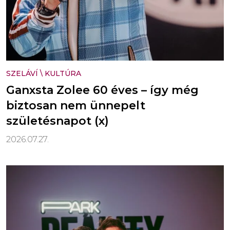
SZELÁVÍ
\
KULTÚRA
Ganxsta Zolee 60 éves – így még
biztosan nem ünnepelt
születésnapot (x)
2026.07.27.