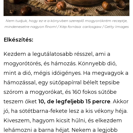
Nem tudjuk, hogy ez-e a könyvben szereplő mogyorókrém receptje,
mindenesetre nagyon finom! / Kép forrása: carlosgaw / Getty Images
Elkészítés:
Kezdem a legutálatosabb résszel, ami a
mogyorótörés, és hámozás. Könnyebb dió,
mint a dió, mégis időigényes. Ha megvagyok a
hámozással, egy sütőpapírral bélelt tepsibe
szórom a mogyorókat, és 160 fokos sűtőbe
teszem őket
10, de legfeljebb 15 percre
. Akkor
jó, ha sötétbarna-fekete lesz a kis vékony héja.
Kiveszem, hagyom kicsit hűlni, és elkezdem
lehámozni a barna héjat. Nekem a legjobb