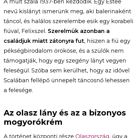
A múlt szála 1937-ben kezdődik. Egy Estee
nevű kislányt ismerünk meg, aki balerinaként
táncol, és halálos szerelembe esik egy korabeli
fiúval, Felixszel.
Szerelmük azonban a
családjuk miatt zátonyra fut
, hiszen a fiú egy
pékségbirodalom örököse, és a szülők nem
támogatják, hogy egy szegény lányt vegyen
feleségül. Szóba sem kerülhet, hogy az idővel
Scalában fellépő ünnepelt táncosnő lehessen
a felesége.
Az olasz lány és az a bizonyos
mogyorókrém
A történet központi része
Olaszország
, úgy a