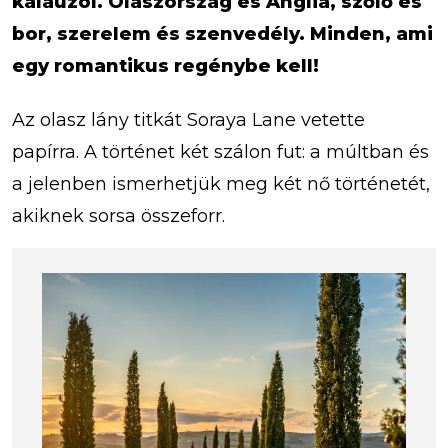
kalauzol. Olaszország és Anglia, szőlő és
bor, szerelem és szenvedély. Minden, ami
egy romantikus regénybe kell!
Az olasz lány titkát Soraya Lane vetette
papírra. A történet két szálon fut: a múltban és
a jelenben ismerhetjük meg két nő történetét,
akiknek sorsa összeforr.