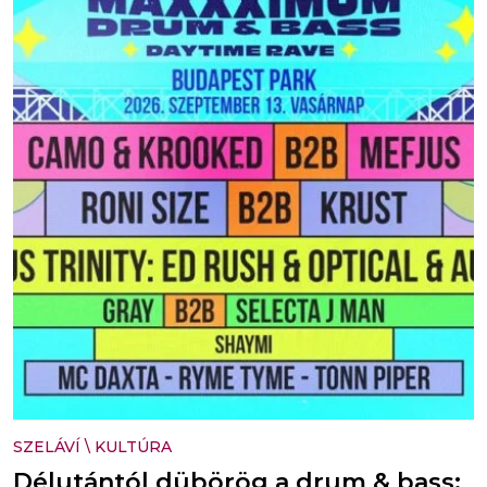
SZELÁVÍ
\
KULTÚRA
Délutántól dübörög a drum & bass: