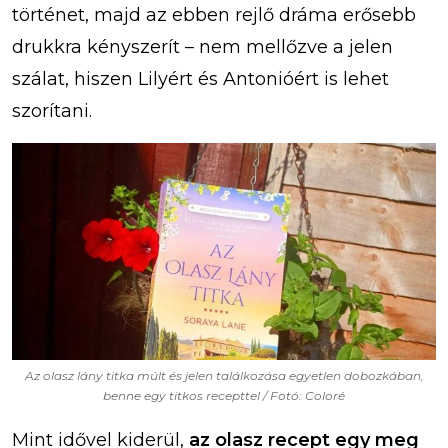
történet, majd az ebben rejlő dráma erősebb
drukkra kényszerít – nem mellőzve a jelen
szálat, hiszen Lilyért és Antonióért is lehet
szorítani.
Az olasz lány titka múlt és jelen találkozása egyetlen dobozkában,
benne egy titkos recepttel / Fotó: Coloré
Mint idővel kiderül,
az olasz recept egy meg