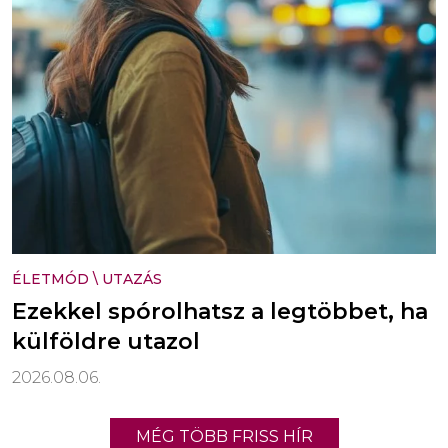
ÉLETMÓD
\
UTAZÁS
Ezekkel spórolhatsz a legtöbbet, ha
külföldre utazol
2026.08.06.
MÉG TÖBB FRISS HÍR