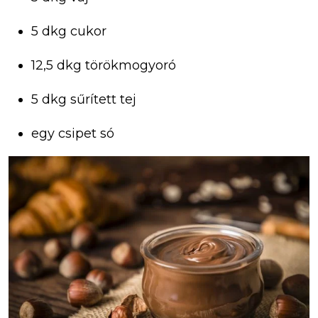
5 dkg cukor
12,5 dkg törökmogyoró
5 dkg sűrített tej
egy csipet só