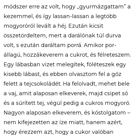
módszer erre az volt, hogy ,,gyurmázgattam” a
kezemmel, és így lassan-lassan a legtöbb
mogyoróról levált a héj. Ezután kicsit
összetördeltem, mert a darálónak túl durva
volt, s ezután daráltam porrá. Amikor por-
állagú, hozzákeverem a cukrot, és félreteszem.
Egy lábasban vizet melegítek, föléteszek egy
kisebb lábast, és ebben olvasztom fel a gőz
felett a tejcsokoládét. Ha felolvadt, mehet bele
a vaj, amit alaposan elkeverek, majd csipet só
és a sűrített tej, végül pedig a cukros mogyoró.
Nagyon alaposan elkeverem, és kóstolgatom –
nem kifejezetten az íze miatt, hanem azért,
hogy érezzem azt, hogy a cukor valóban