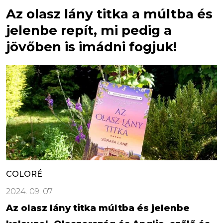
Az olasz lány titka a múltba és
jelenbe repít, mi pedig a
jövőben is imádni fogjuk!
COLORÉ
2024. 09. 07.
Az olasz lány titka múltba és jelenbe