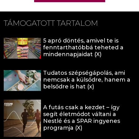
TÁMOGATOTT TARTALOM
5 apró döntés, amivel te is
fenntarthatóbbá teheted a
mindennapjaidat (X)
Tudatos szépségápolás, ami
nemcsak a külsődre, hanem a
belsődre is hat (x)
A futás csak a kezdet – így
segít életmódot váltani a
Nestlé és a SPAR ingyenes
programja (X)