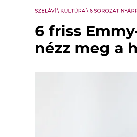
SZELÁVÍ
\
KULTÚRA
\
6 SOROZAT NYÁR
6 friss Emmy-
nézz meg a 