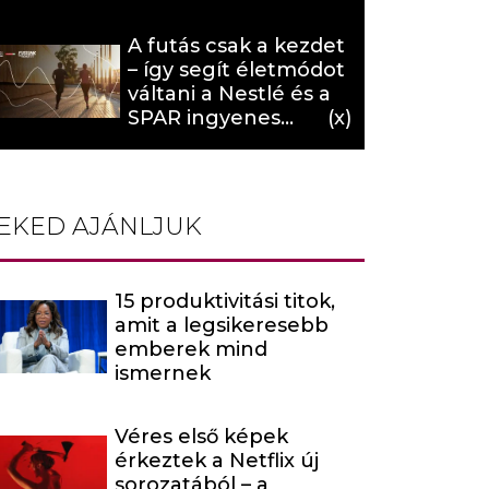
hat (x)
A futás csak a kezdet
– így segít életmódot
váltani a Nestlé és a
SPAR ingyenes
programja (X)
EKED AJÁNLJUK
15 produktivitási titok,
amit a legsikeresebb
emberek mind
ismernek
Véres első képek
érkeztek a Netflix új
sorozatából – a