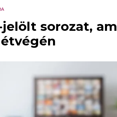
RA
jelölt sorozat, am
hétvégén