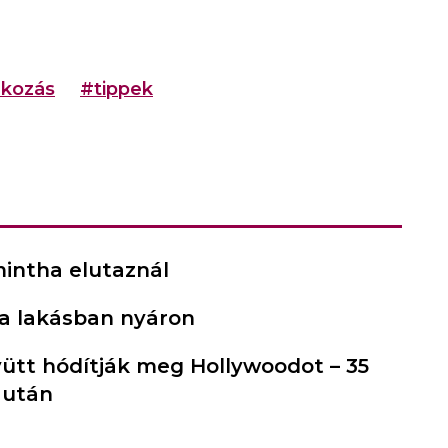
akozás
#tippek
 mintha elutaznál
a lakásban nyáron
ütt hódítják meg Hollywoodot – 35
 után