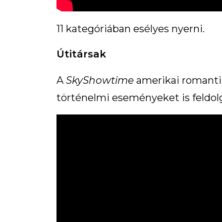
11 kategóriában esélyes nyerni.
Útitársak
A
SkyShowtime
amerikai romantik
történelmi eseményeket is feldolgo