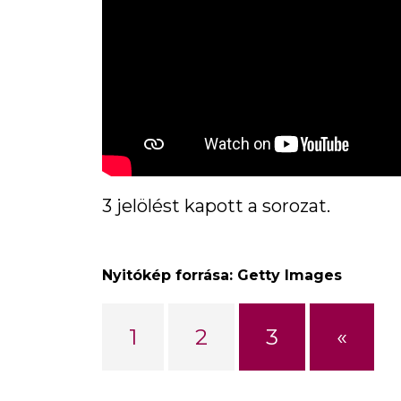
3 jelölést kapott a sorozat.
Nyitókép forrása: Getty Images
«
1
2
3