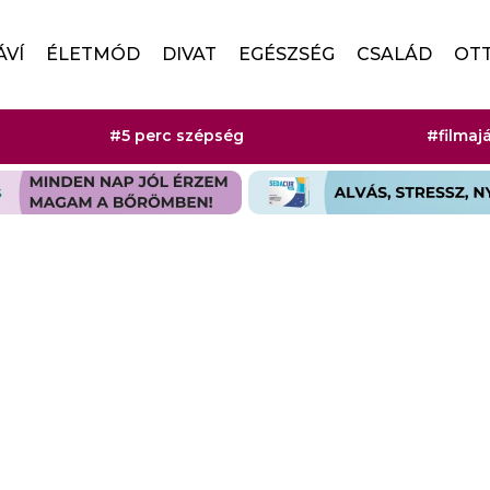
ÁVÍ
ÉLETMÓD
DIVAT
EGÉSZSÉG
CSALÁD
OT
#5 perc szépség
#filmaj