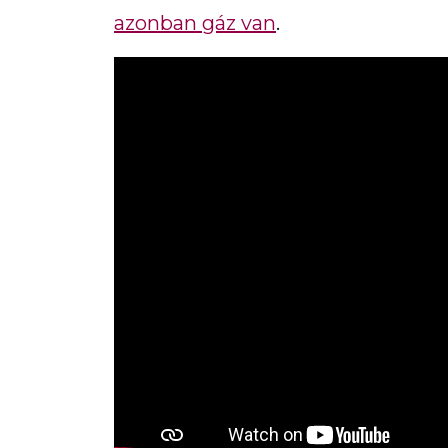
azonban gáz van
.