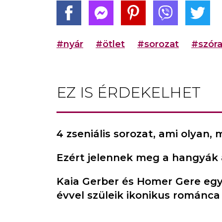
#nyár
#ötlet
#sorozat
#szór
EZ IS ÉRDEKELHET
4 zseniális sorozat, ami olyan,
Ezért jelennek meg a hangyák 
Kaia Gerber és Homer Gere egy
évvel szüleik ikonikus románca