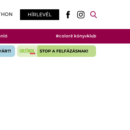
THON
HÍRLEVÉL
ánló
#coloré könyvklub