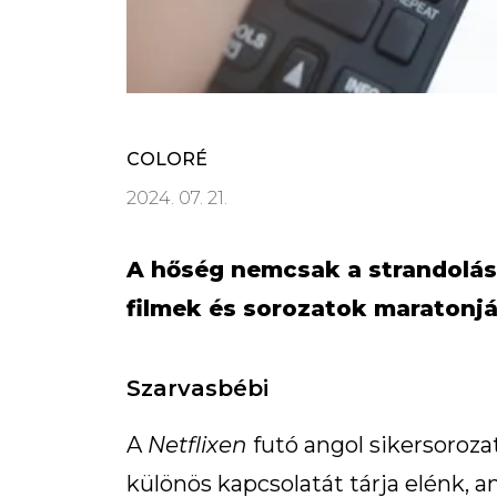
COLORÉ
2024. 07. 21.
A hőség nemcsak a strandolás
filmek és sorozatok maratonjá
Szarvasbébi
A
Netflixen
futó angol sikersoroza
különös kapcsolatát tárja elénk, am