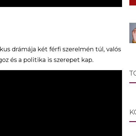
us drámája két férfi szerelmén túl, valós
z és a politika is szerepet kap.
T
K