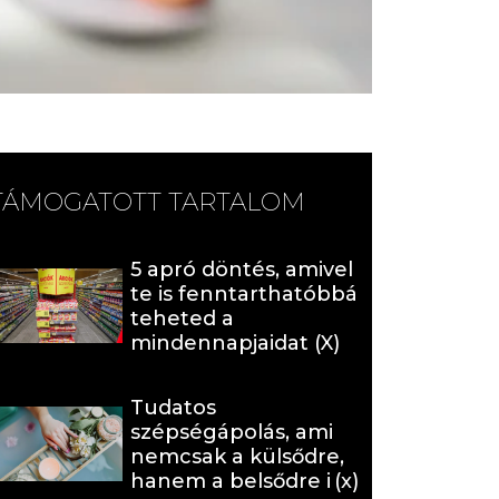
TÁMOGATOTT TARTALOM
5 apró döntés, amivel
te is fenntarthatóbbá
teheted a
mindennapjaidat (X)
Tudatos
szépségápolás, ami
nemcsak a külsődre,
hanem a belsődre is