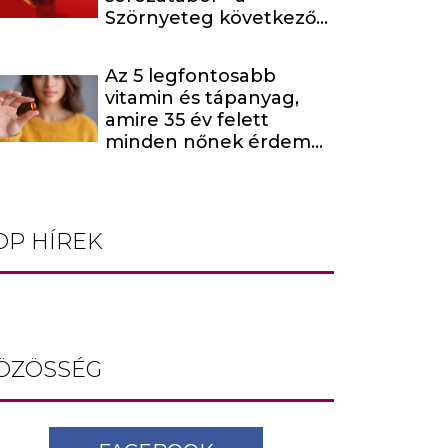
Szörnyeteg következő
évada egy hírhedt
baltás gyilkost dolgoz
Az 5 legfontosabb
fel
vitamin és tápanyag,
amire 35 év felett
minden nőnek érdemes
odafigyelnie
OP HÍREK
ÖZÖSSÉG