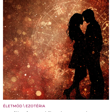
ÉLETMÓD
\
EZOTÉRIA