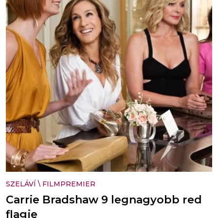
SZELÁVÍ
\
FILMPREMIER
Carrie Bradshaw 9 legnagyobb red
flagje