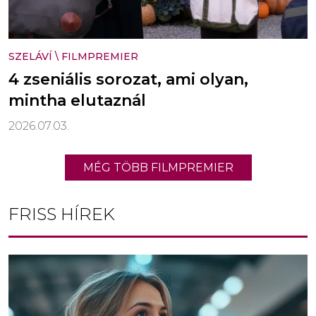
SZELÁVÍ
\
FILMPREMIER
4 zseniális sorozat, ami olyan,
mintha elutaznál
2026.07.03.
MÉG TÖBB FILMPREMIER
FRISS HÍREK