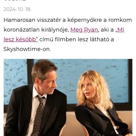
2024. 10. 18.
Hamarosan visszatér a képernyőkre a romkom
koronázatlan királynője,
Meg Ryan
, aki a
„Mi
lesz később”
című filmben lesz látható a
Skyshowtime-on.