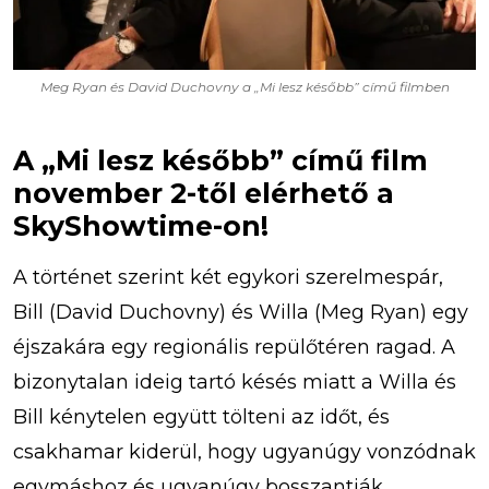
Meg Ryan és David Duchovny a „Mi lesz később” című filmben
A „Mi lesz később” című film
november 2-től elérhető a
SkyShowtime-on!
A történet szerint két egykori szerelmespár,
Bill (David Duchovny) és Willa (Meg Ryan) egy
éjszakára egy regionális repülőtéren ragad. A
bizonytalan ideig tartó késés miatt a Willa és
Bill kénytelen együtt tölteni az időt, és
csakhamar kiderül, hogy ugyanúgy vonzódnak
egymáshoz és ugyanúgy bosszantják