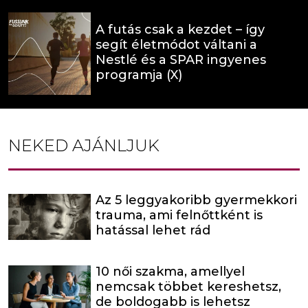
A futás csak a kezdet – így
segít életmódot váltani a
Nestlé és a SPAR ingyenes
programja (X)
NEKED AJÁNLJUK
Az 5 leggyakoribb gyermekkori
trauma, ami felnőttként is
hatással lehet rád
10 női szakma, amellyel
nemcsak többet kereshetsz,
de boldogabb is lehetsz