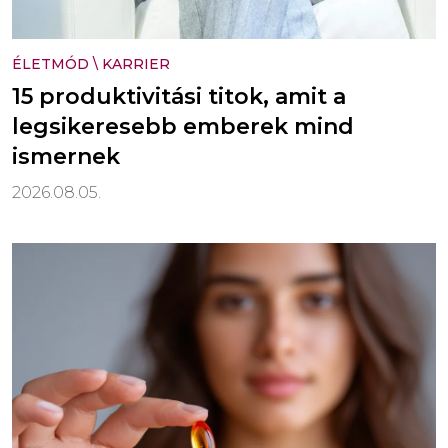
ÉLETMÓD
\
KARRIER
15 produktivitási titok, amit a
legsikeresebb emberek mind
ismernek
2026.08.05.