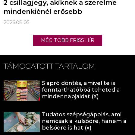
2 csillagjegy, akiknek a szerelme
mindenkiénél erősebb
2026.08.05.
MÉG TÖBB FRISS HÍR
TÁMOGATOTT TARTALOM
5 apró döntés, amivel te is
fenntarthatóbbá teheted a
mindennapjaidat (X)
Tudatos szépségápolás, ami
nemcsak a külsődre, hanem a
belsődre is hat (x)