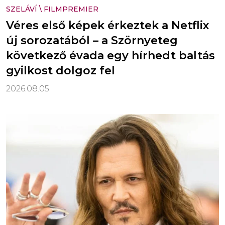
SZELÁVÍ
\
FILMPREMIER
Véres első képek érkeztek a Netflix
új sorozatából – a Szörnyeteg
következő évada egy hírhedt baltás
gyilkost dolgoz fel
2026.08.05.