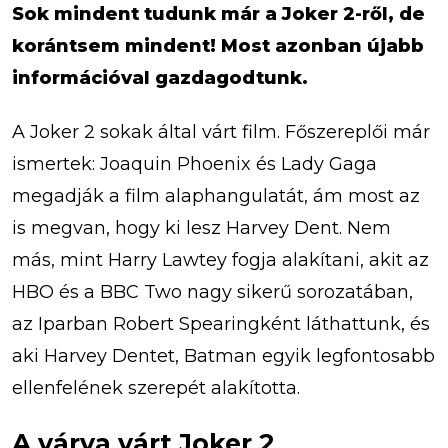
Sok mindent tudunk már a Joker 2-ről, de
korántsem mindent! Most azonban újabb
információval gazdagodtunk.
A Joker 2 sokak által várt film. Főszereplői már
ismertek: Joaquin Phoenix és Lady Gaga
megadják a film alaphangulatát, ám most az
is megvan, hogy ki lesz Harvey Dent. Nem
más, mint Harry Lawtey fogja alakítani, akit az
HBO és a BBC Two nagy sikerű sorozatában,
az Iparban Robert Spearingként láthattunk, és
aki Harvey Dentet, Batman egyik legfontosabb
ellenfelének szerepét alakította.
A várva várt Joker 2