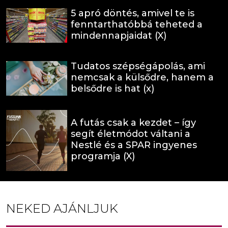
5 apró döntés, amivel te is
fenntarthatóbbá teheted a
mindennapjaidat (X)
Tudatos szépségápolás, ami
nemcsak a külsődre, hanem a
belsődre is hat (x)
A futás csak a kezdet – így
segít életmódot váltani a
Nestlé és a SPAR ingyenes
programja (X)
NEKED AJÁNLJUK