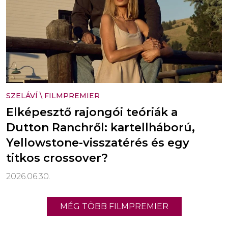
SZELÁVÍ
\
FILMPREMIER
Elképesztő rajongói teóriák a
Dutton Ranchről: kartellháború,
Yellowstone-visszatérés és egy
titkos crossover?
2026.06.30.
MÉG TÖBB FILMPREMIER