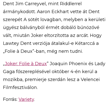
Dent Jim Carreyvel, mint Riddlerrel
ármánykodott. Aaron Eckhart vette át Dent
szerepét A sötét lovagban, melyben a kerületi
ügyész bálványból érmét dobáló bűnözővé
vált, miután Joker eltorzította az arcát. Hogy
Lawtey Dent verziója átalakul-e Kétarccá a
„Folie à Deux”-ban, még nem tudni.
„
Joker: Folie à Deux
” Joaquin Phoenix és Lady
Gaga főszereplésével október 4-én kerül a
mozikba, premierje szerdán lesz a Velencei
Filmfesztiválon.
Forrás:
Variety
.