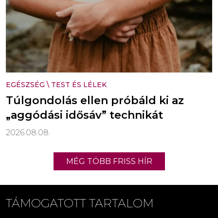
EGÉSZSÉG
\
TEST ÉS LÉLEK
Túlgondolás ellen próbáld ki az
„aggódási idősáv” technikát
2026.08.08.
MÉG TÖBB FRISS HÍR
TÁMOGATOTT TARTALOM