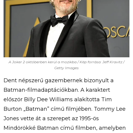
A Joker 2 októberben kerül a mozikba / Kép forrása: Jeff Kravitz /
Getty Images
Dent népszerű gazembernek bizonyult a
Batman-filmadaptációkban. A karaktert
először Billy Dee Williams alakította Tim
Burton „Batman” című filmjében. Tommy Lee
Jones vette át a szerepet az 1995-ös
Mindörökké Batman című filmben, amelyben