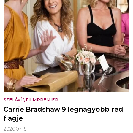
SZELÁVÍ
\
FILMPREMIER
Carrie Bradshaw 9 legnagyobb red
flagje
2026.07.15.