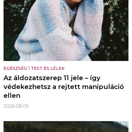
EGÉSZSÉG
\
TEST ÉS LÉLEK
Az áldozatszerep 11 jele – így
védekezhetsz a rejtett manipuláció
ellen
2026.08.09.