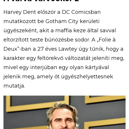
Harvey Dent először a DC Comicsban
mutatkozott be Gotham City kerületi
ügyészeként, akit a maffia keze által savval
eltorzított teste bűnözésbe sodor. A „Folie à
Deux”-ban a 27 éves Lawtey úgy tűnik, hogy a
karakter egy feltörekvő változatát jeleníti meg,
mivel egy interjúban egy olyan kártyával
jelenik meg, amely őt ügyészhelyettesnek
mutatja.