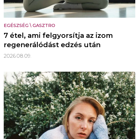
EGÉSZSÉG
\
GASZTRO
7 étel, ami felgyorsítja az izom
regenerálódást edzés után
2026.08.09.