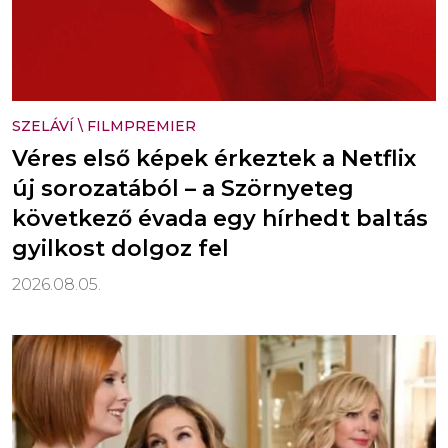
SZELÁVÍ
\
FILMPREMIER
Véres első képek érkeztek a Netflix
új sorozatából – a Szörnyeteg
következő évada egy hírhedt baltás
gyilkost dolgoz fel
2026.08.05.