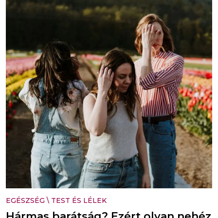
EGÉSZSÉG
\
TEST ÉS LÉLEK
Hármas barátság? Ezért olyan nehéz