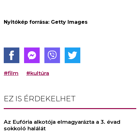
Nyitókép forrása: Getty Images
#film
#kultúra
EZ IS ÉRDEKELHET
Az Eufória alkotója elmagyarázta a 3. évad
sokkoló halálát