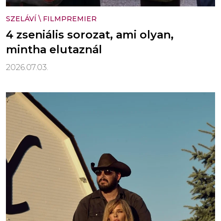
SZELÁVÍ
\
FILMPREMIER
4 zseniális sorozat, ami olyan,
mintha elutaznál
2026.07.03.