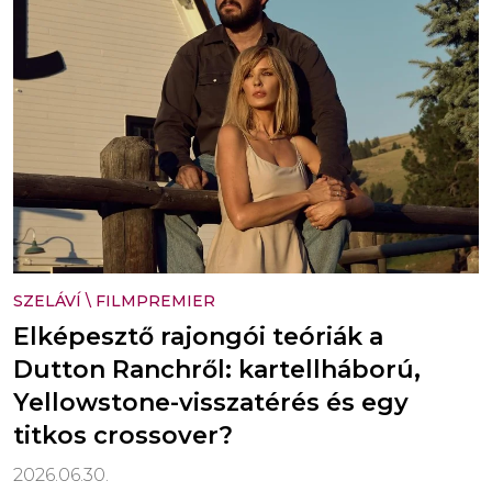
SZELÁVÍ
\
FILMPREMIER
Elképesztő rajongói teóriák a
Dutton Ranchről: kartellháború,
Yellowstone-visszatérés és egy
titkos crossover?
2026.06.30.