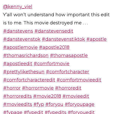
@kenny_viel
Y’all won’t understand how important this edit
is to me. This movie destroyed me . . .
#danstevens
#danstevensedit
#danstevenstok
#danstevenstiktok
#apostle
#apostlemovie
#apostle2018
#thomasrichardson
#thomasapostle
#apostleedit
#comfortmovie
#prettylikethesun
#comfortcharacter
#comfortcharacteredit
#comfortmovieedit
#horror
#horrormovie
#horroredit
#horroredits
#movie2018
#movieedit
#movieedits
#fyp
#foryou
#foryoupage
#fypage
#fypedit
#fypedits
#foryouedit