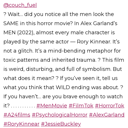
@couch_fuel
? Wait… did you notice all the men look the
SAME in this horror movie? In Alex Garland’s
MEN (2022), almost every male character is
played by the same actor — Rory Kinnear. It’s
not a glitch. It’s a mind-bending metaphor for
toxic patterns and inherited trauma. ? This film
is weird, disturbing, and full of symbolism. But
what does it mean? ? If you’ve seen it, tell us
what you think that WILD ending was about. ?
If you haven’t… are you brave enough to watch
it? . . . . . . . . . . .
#MenMovie
#FilmTok
#HorrorTok
#A24films
#PsychologicalHorror
#AlexGarland
#RoryKinnear
#JessieBuckley