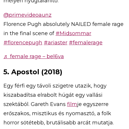
mélyen nyugtalanító.
@primevideoaunz
Florence Pugh absolutely NAILED female rage
in the final scene of
#Midsommar
#florencepugh
#ariaster
#femalerage
♬ female rage – bel6va
5. Apostol (2018)
Egy férfi egy távoli szigetre utazik, hogy
kiszabadítsa elrabolt húgát egy vallási
szektából. Gareth Evans
film
je egyszerre
erőszakos, misztikus és nyomasztó, a folk
horror sötétebb, brutálisabb arcát mutatja.