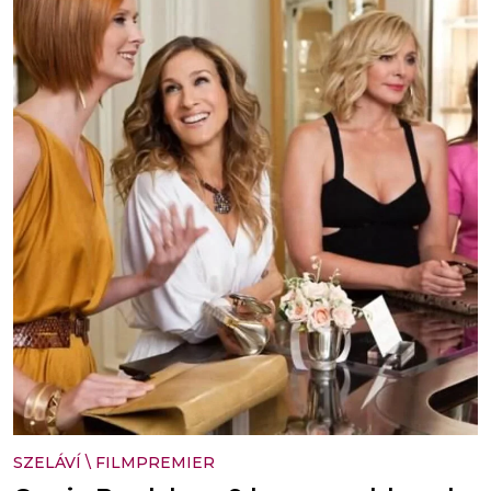
SZELÁVÍ
\
FILMPREMIER