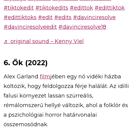
#tiktokedit
#tiktokedits
#edittok
#edittiktok
#edittiktoks
#edit
#edits
#davinciresolve
#davinciresolveedit
#davinciresolve18
♬ original sound – Kenny Viel
6. Ők (2022)
Alex Garland
film
jében egy nő vidéki házba
költözik, hogy feldolgozza férje halálát. Az idilli
falusi környezet lassan szürreális,
rémálomszerű hellyé változik, ahol a folklór és
a pszichológiai horror határvonalai
összemosódnak.