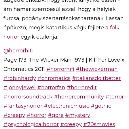
ám hamar szembesül azzal, hogy a helyiek
furcsa, pogány szertartásokat tartanak. Lassan
építkező, mégis katartikus végkifejlete a
folk
horror
egyik etalonja.
@horrorhifi
Page 173. The Wicker Man 1973 | Kill For Love x
Chromatics 2011
#horrorhifi
#thewickerman
#robinhardy
#chromatics
#italiansdoitbetter
#jonnyjewel
#horrorfan
#horroredit
#horrorsoundtrack
#horrorcommunity
#terror
#fantasyhorror
#electronicmusic
#gothic
#creepy
#horror
#gore
#mystery
#psychologicalhorror
#creepy
#70smovies