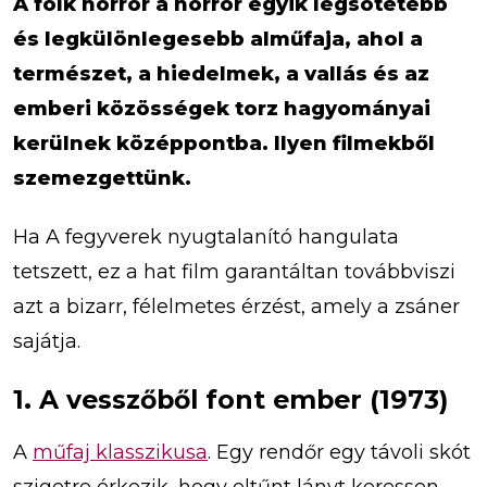
A folk horror a horror egyik legsötétebb
és legkülönlegesebb alműfaja, ahol a
természet, a hiedelmek, a vallás és az
emberi közösségek torz hagyományai
kerülnek középpontba. Ilyen filmekből
szemezgettünk.
Ha A fegyverek nyugtalanító hangulata
tetszett, ez a hat film garantáltan továbbviszi
azt a bizarr, félelmetes érzést, amely a zsáner
sajátja.
1. A vesszőből font ember (1973)
A
műfaj klasszikusa
. Egy rendőr egy távoli skót
szigetre érkezik, hogy eltűnt lányt keressen –