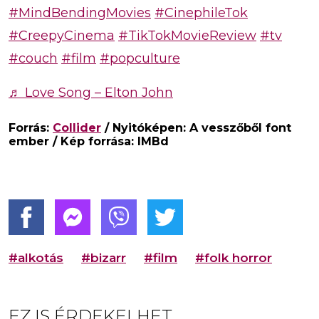
#MindBendingMovies
#CinephileTok
#CreepyCinema
#TikTokMovieReview
#tv
#couch
#film
#popculture
♬ Love Song – Elton John
Forrás:
Collider
/ Nyitóképen: A vesszőből font
ember / Kép forrása: IMBd
#alkotás
#bizarr
#film
#folk horror
EZ IS ÉRDEKELHET