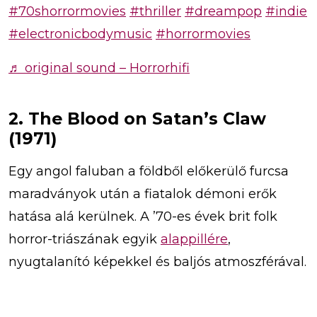
#70shorrormovies
#thriller
#dreampop
#indie
#electronicbodymusic
#horrormovies
♬ original sound – Horrorhifi
2. The Blood on Satan’s Claw
(1971)
Egy angol faluban a földből előkerülő furcsa
maradványok után a fiatalok démoni erők
hatása alá kerülnek. A ’70-es évek brit folk
horror-triászának egyik
alappillére
,
nyugtalanító képekkel és baljós atmoszférával.