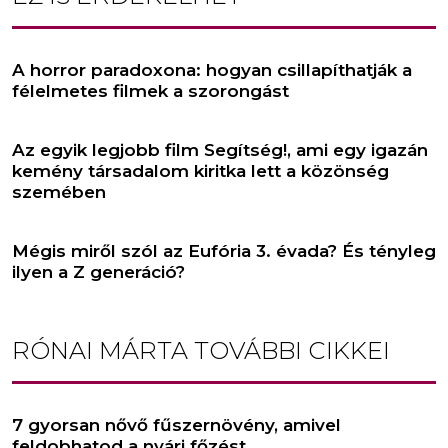
A horror paradoxona: hogyan csillapíthatják a
félelmetes filmek a szorongást
Az egyik legjobb film Segítség!, ami egy igazán
kemény társadalom kiritka lett a közönség
szemében
Mégis miről szól az Eufória 3. évada? És tényleg
ilyen a Z generáció?
RÓNAI MÁRTA
TOVÁBBI CIKKEI
7 gyorsan nővő fűszernövény, amivel
feldobhatod a nyári főzést