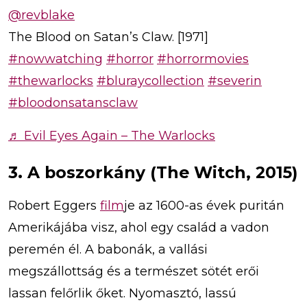
@revblake
The Blood on Satan’s Claw. [1971]
#nowwatching
#horror
#horrormovies
#thewarlocks
#bluraycollection
#severin
#bloodonsatansclaw
♬ Evil Eyes Again – The Warlocks
3. A boszorkány (The Witch, 2015)
Robert Eggers
film
je az 1600-as évek puritán
Amerikájába visz, ahol egy család a vadon
peremén él. A babonák, a vallási
megszállottság és a természet sötét erői
lassan felőrlik őket. Nyomasztó, lassú