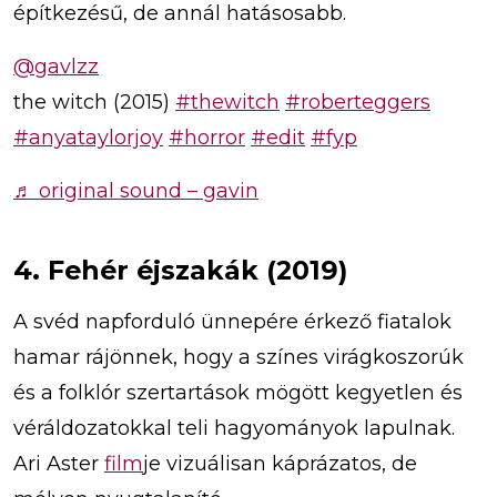
építkezésű, de annál hatásosabb.
@gavlzz
the witch (2015)
#thewitch
#roberteggers
#anyataylorjoy
#horror
#edit
#fyp
♬ original sound – gavin
4. Fehér éjszakák (2019)
A svéd napforduló ünnepére érkező fiatalok
hamar rájönnek, hogy a színes virágkoszorúk
és a folklór szertartások mögött kegyetlen és
véráldozatokkal teli hagyományok lapulnak.
Ari Aster
film
je vizuálisan káprázatos, de