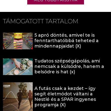
TÁMOGATOTT TARTALOM
5 apró döntés, amivel te is
fenntarthatóbbá teheted a
mindennapjaidat (X)
Tudatos szépségápolás, ami
nemcsak a külsődre, hanem a
belsődre is hat (x)
A futás csak a kezdet – így
segít életmódot váltani a
Nestlé és a SPAR ingyenes
programja (X)