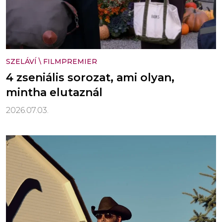
SZELÁVÍ
\
FILMPREMIER
4 zseniális sorozat, ami olyan,
mintha elutaznál
2026.07.03.