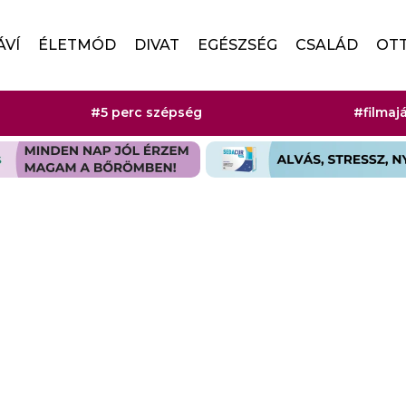
ÁVÍ
ÉLETMÓD
DIVAT
EGÉSZSÉG
CSALÁD
OT
#5 perc szépség
#filmaj