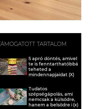
TÁMOGATOTT TARTALOM
5 apró döntés, amivel
te is fenntarthatóbbá
teheted a
mindennapjaidat (X)
Tudatos
szépségápolás, ami
nemcsak a külsődre,
hanem a belsődre is