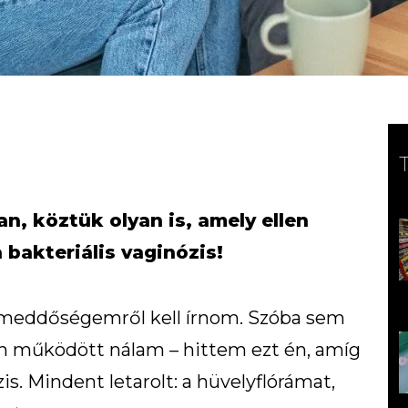
, köztük olyan is, amely ellen
bakteriális vaginózis!
 meddőségemről kell írnom. Szóba sem
n működött nálam – hittem ezt én, amíg
is. Mindent letarolt: a hüvelyflórámat,