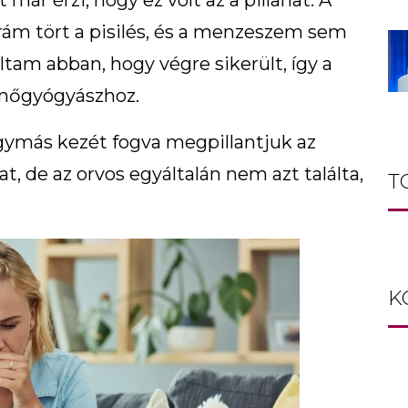
már érzi, hogy ez volt az a pillanat. A
ám tört a pisilés, és a menzeszem sem
ltam abban, hogy végre sikerült, így a
 nőgyógyászhoz.
egymás kezét fogva megpillantjuk az
, de az orvos egyáltalán nem azt találta,
T
K