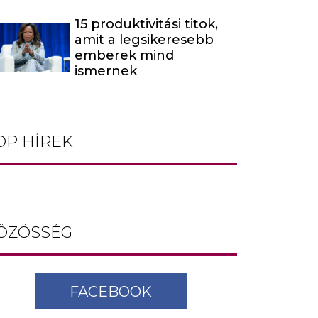
15 produktivitási titok,
amit a legsikeresebb
emberek mind
ismernek
OP HÍREK
ÖZÖSSÉG
FACEBOOK