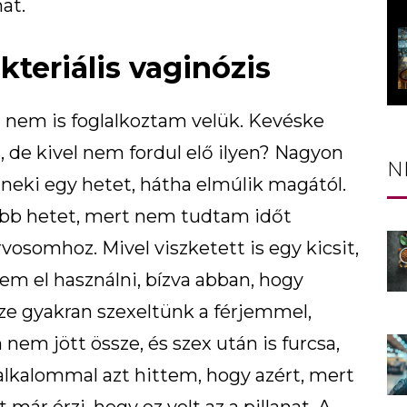
at.
teriális vaginózis
 nem is foglalkoztam velük. Kevéske
s, de kivel nem fordul elő ilyen? Nagyon
N
 neki egy hetet, hátha elmúlik magától.
bb hetet, mert nem tudtam időt
rvosomhoz. Mivel viszketett is egy kicsit,
m el használni, bízva abban, hogy
ze gyakran szexeltünk a férjemmel,
nem jött össze, és szex után is furcsa,
 alkalommal azt hittem, hogy azért, mert