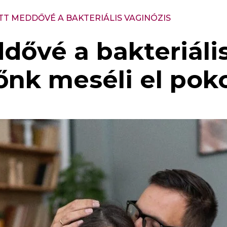
ETT MEDDŐVÉ A BAKTERIÁLIS VAGINÓZIS
ddővé a bakteriáli
nk meséli el poko