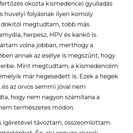
fertőzés okozta kismedencei gyulladás
is hüvelyi folyásnak ilyen komoly
a dokitól megtudtam, több más
amydia, herpesz, HPV és kankó is.
jártam volna jobban, merthogy a
ében annak az esélye is megszűnt, hogy
herbe. Mint megtudtam, a kismedencém
 némelyik már hegesedett is. Ezek a hegek
 és az orvos semmi jóval nem
dta, hogy nem nagyon számítana a
s nem természetes módon.
s ígéretével távoztam, összeomlottam.
történhet. Én, aki annyira akarok