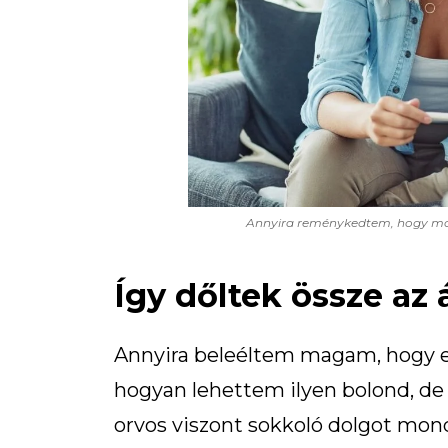
Annyira reménykedtem, hogy most 
Így dőltek össze az
Annyira beleéltem magam, hogy e
hogyan lehettem ilyen bolond, de
orvos viszont sokkoló dolgot mond