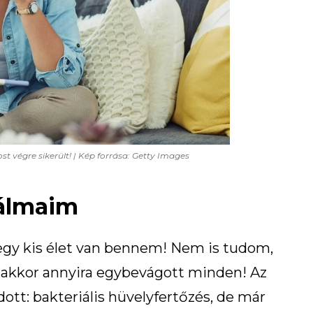
végre sikerült! | Kép forrása: Getty Images
 álmaim
gy kis élet van bennem! Nem is tudom,
 akkor annyira egybevágott minden! Az
ott: bakteriális hüvelyfertőzés, de már