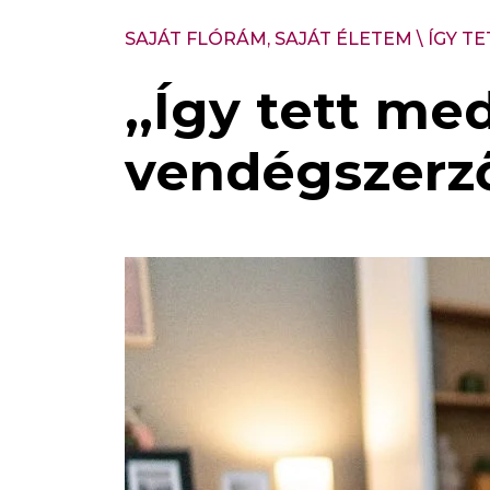
SAJÁT FLÓRÁM, SAJÁT ÉLETEM
\
ÍGY T
,,Így tett me
vendégszerző