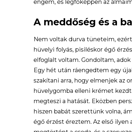
engem, és legfőképpen az álmaim
A meddőség és a bak
Nem voltak durva tüneteim, ezért
hüvelyi folyás, pisiléskor égő érzé
elfoglalt voltam. Gondoltam, adok
Egy hét után ráengedtem egy úja
szakítani arra, hogy elmenjek az o
hüvelygomba elleni krémet kezdte
megteszi a hatását. Eközben pers
hiszen babát szerettünk volna, ám 
égő érzést éreztem. Az első ilyen