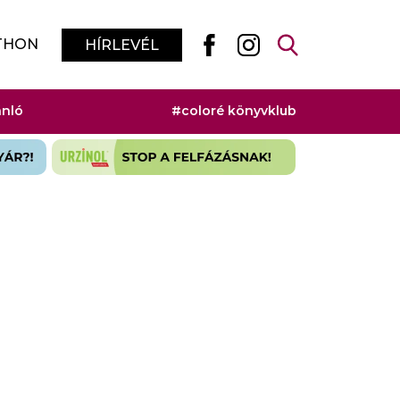
THON
HÍRLEVÉL
ánló
#coloré könyvklub