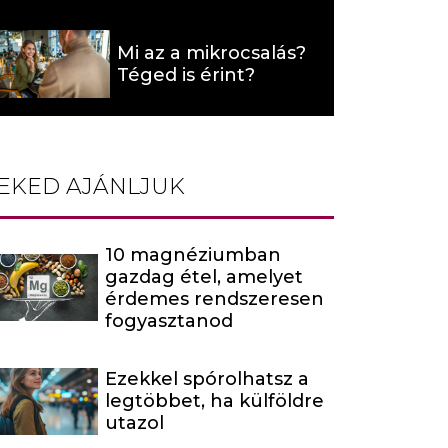
hat (x)
Mi az a mikrocsalás?
Téged is érint?
EKED AJÁNLJUK
10 magnéziumban
gazdag étel, amelyet
érdemes rendszeresen
fogyasztanod
Ezekkel spórolhatsz a
legtöbbet, ha külföldre
utazol