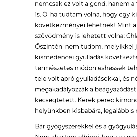
nemcsak ez volt a gond, hanem a 
is. Ó, ha tudtam volna, hogy egy k
következményei lehetnek! Mint 
szövődmény is lehetett volna: Chl
Őszintén: nem tudom, melyikkel 
kismedencei gyulladás következt
természetes módon eshessek te
tele volt apró gyulladásokkal, és
megakadályozzák a beágyazódást,
kecsegtetett. Kerek perec kimon
helyünkben kisbabára, legalábbi
Bár gyógyszerekkel és a gyógyulá
Nem akartam elhinni, hogy ez meg