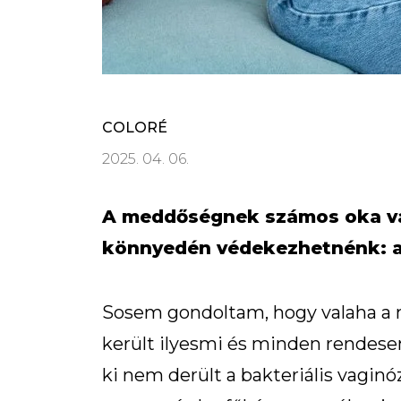
COLORÉ
2025. 04. 06.
A meddőségnek számos oka van
könnyedén védekezhetnénk: a 
Sosem gondoltam, hogy valaha a
került ilyesmi és minden rendese
ki nem derült a bakteriális vaginóz