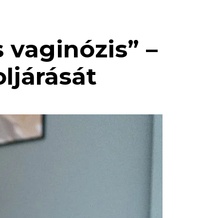
s vaginózis” –
ljárását