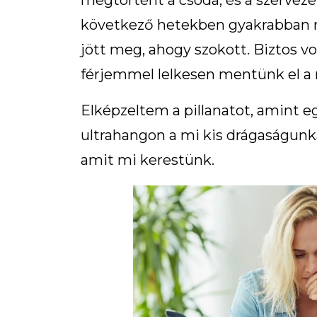
megtörtént a csoda, és a szervezet 
következő hetekben gyakrabban r
jött meg, ahogy szokott. Biztos vo
férjemmel lelkesen mentünk el a
Elképzeltem a pillanatot, amint 
ultrahangon a mi kis drágaságunkat
amit mi kerestünk.