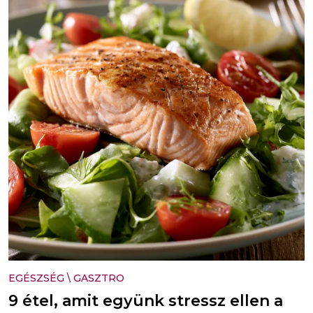
EGÉSZSÉG
\
GASZTRO
9 étel, amit együnk stressz ellen a