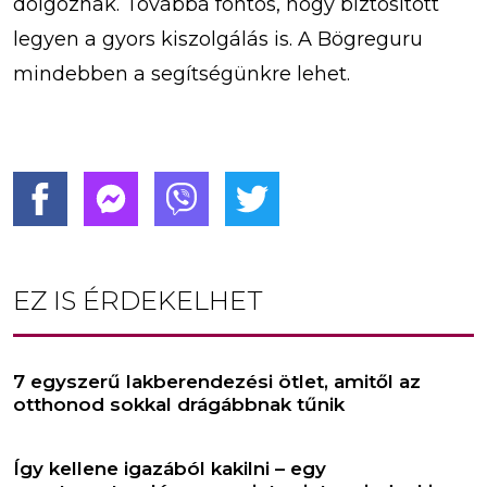
dolgoznak. Továbbá fontos, hogy biztosított
legyen a gyors kiszolgálás is. A Bögreguru
mindebben a segítségünkre lehet.
EZ IS ÉRDEKELHET
7 egyszerű lakberendezési ötlet, amitől az
otthonod sokkal drágábbnak tűnik
Így kellene igazából kakilni – egy