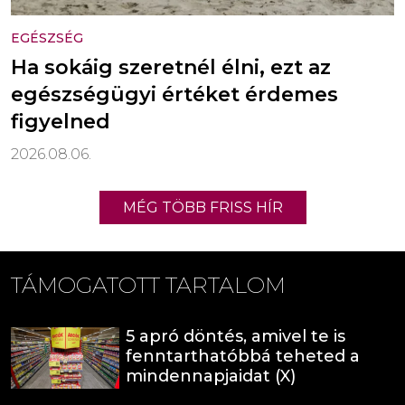
EGÉSZSÉG
Ha sokáig szeretnél élni, ezt az
egészségügyi értéket érdemes
figyelned
2026.08.06.
MÉG TÖBB FRISS HÍR
TÁMOGATOTT TARTALOM
5 apró döntés, amivel te is
fenntarthatóbbá teheted a
mindennapjaidat (X)