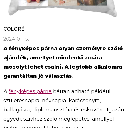
COLORÉ
2024. 01. 15.
A fényképes párna olyan személyre szóló
ajándék, amellyel mindenki arcára
mosolyt lehet csalni. A legtöbb alkalomra
garantáltan jó választás.
A
fényképes párna
bátran adható például
születésnapra, névnapra, karácsonyra,
ballagásra, diplomaosztóra és esküvőre. Igazán
egyedi, szívhez szóló meglepetés, amellyel