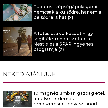
Tudatos szépségápolás, ami
nemcsak a külsődre, hanem a
belsődre is hat (x)
A futás csak a kezdet – így
segít életmódot váltani a
Nestlé és a SPAR ingyenes
programja (X)
NEKED AJÁNLJUK
10 magnéziumban gazdag étel,
amelyet érdemes
rendszeresen fogyasztanod