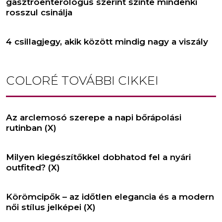
gasztroenterológus szerint szinte mindenki
rosszul csinálja
4 csillagjegy, akik között mindig nagy a viszály
COLORÉ
TOVÁBBI CIKKEI
Az arclemosó szerepe a napi bőrápolási
rutinban (X)
Milyen kiegészítőkkel dobhatod fel a nyári
outfited? (X)
Körömcipők – az időtlen elegancia és a modern
női stílus jelképei (X)