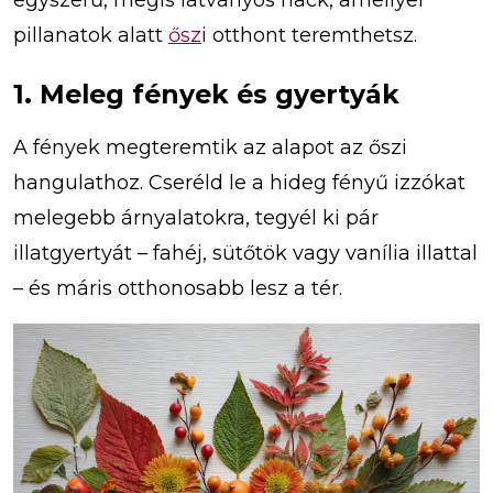
egyszerű, mégis látványos hack, amellyel
pillanatok alatt
ősz
i otthont teremthetsz.
1. Meleg fények és gyertyák
A fények megteremtik az alapot az őszi
hangulathoz. Cseréld le a hideg fényű izzókat
melegebb árnyalatokra, tegyél ki pár
illatgyertyát – fahéj, sütőtök vagy vanília illattal
– és máris otthonosabb lesz a tér.