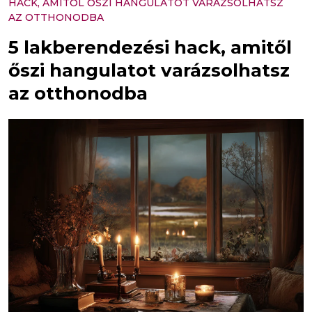
HACK, AMITŐL ŐSZI HANGULATOT VARÁZSOLHATSZ
AZ OTTHONODBA
5 lakberendezési hack, amitől
őszi hangulatot varázsolhatsz
az otthonodba