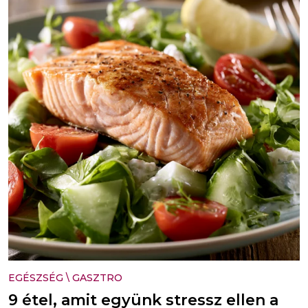
EGÉSZSÉG
\
GASZTRO
9 étel, amit együnk stressz ellen a