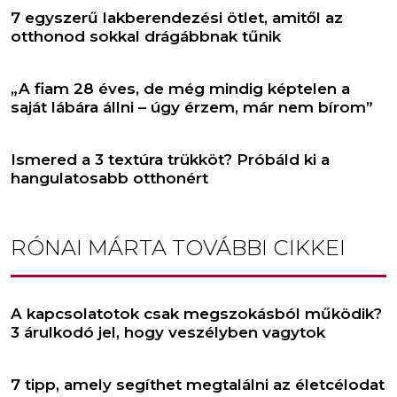
7 egyszerű lakberendezési ötlet, amitől az
otthonod sokkal drágábbnak tűnik
„A fiam 28 éves, de még mindig képtelen a
saját lábára állni – úgy érzem, már nem bírom”
Ismered a 3 textúra trükköt? Próbáld ki a
hangulatosabb otthonért
RÓNAI MÁRTA
TOVÁBBI CIKKEI
A kapcsolatotok csak megszokásból működik?
3 árulkodó jel, hogy veszélyben vagytok
7 tipp, amely segíthet megtalálni az életcélodat