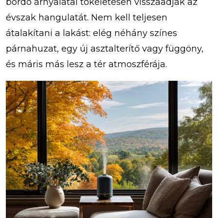
bordó árnyalatai tökéletesen visszaadják az
évszak hangulatát. Nem kell teljesen
átalakítani a lakást: elég néhány színes
párnahuzat, egy új asztalterítő vagy függöny,
és máris más lesz a tér atmoszférája.