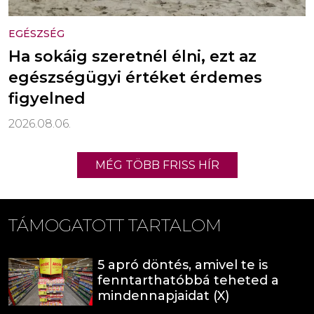
EGÉSZSÉG
Ha sokáig szeretnél élni, ezt az
egészségügyi értéket érdemes
figyelned
2026.08.06.
MÉG TÖBB FRISS HÍR
TÁMOGATOTT TARTALOM
5 apró döntés, amivel te is
fenntarthatóbbá teheted a
mindennapjaidat (X)