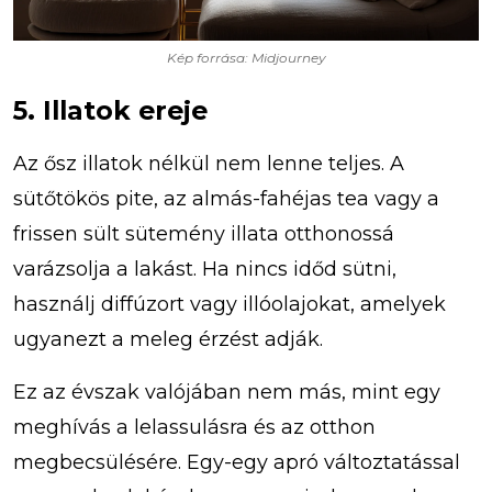
Kép forrása: Midjourney
5. Illatok ereje
Az ősz illatok nélkül nem lenne teljes. A
sütőtökös pite, az almás-fahéjas tea vagy a
frissen sült sütemény illata otthonossá
varázsolja a lakást. Ha nincs időd sütni,
használj diffúzort vagy illóolajokat, amelyek
ugyanezt a meleg érzést adják.
Ez az évszak valójában nem más, mint egy
meghívás a lelassulásra és az otthon
megbecsülésére. Egy-egy apró változtatással