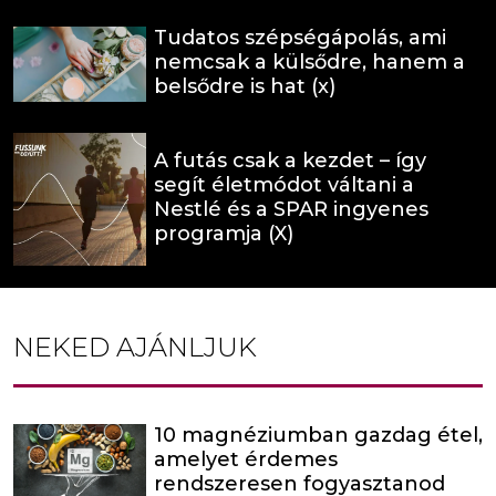
Tudatos szépségápolás, ami
nemcsak a külsődre, hanem a
belsődre is hat (x)
A futás csak a kezdet – így
segít életmódot váltani a
Nestlé és a SPAR ingyenes
programja (X)
NEKED AJÁNLJUK
10 magnéziumban gazdag étel,
amelyet érdemes
rendszeresen fogyasztanod