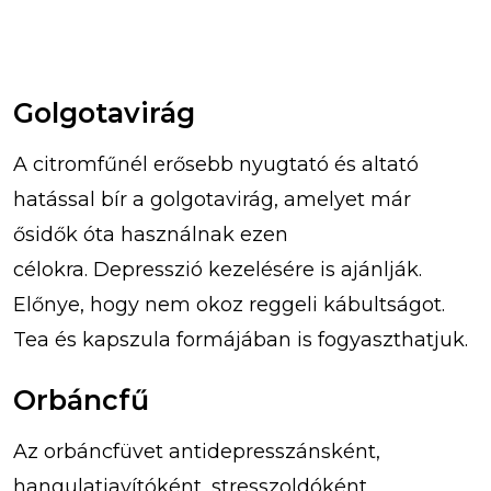
Golgotavirág
A citromfűnél erősebb nyugtató és altató
hatással bír a golgotavirág, amelyet már
ősidők óta használnak ezen
célokra. Depresszió kezelésére is ajánlják.
Előnye, hogy nem okoz reggeli kábultságot.
Tea és kapszula formájában is fogyaszthatjuk.
Orbáncfű
Az orbáncfüvet antidepresszánsként,
hangulatjavítóként, stresszoldóként,