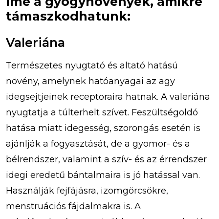
Íme a gyógynövények, amikre
támaszkodhatunk:
Valeriána
Természetes nyugtató és altató hatású
növény, amelynek hatóanyagai az agy
idegsejtjei­nek receptoraira hatnak. A valeriána
nyugtatja a túlterhelt szívet. Feszültségoldó
hatása miatt idegesség, szorongás esetén is
ajánlják a fogyasztását, de a gyomor- és a
bélrendszer, valamint a szív- és az érrendszer
idegi eredetű bántalmaira is jó hatással van.
Használják fejfájásra, izomgörcsökre,
menstruációs fájdalmakra is. A