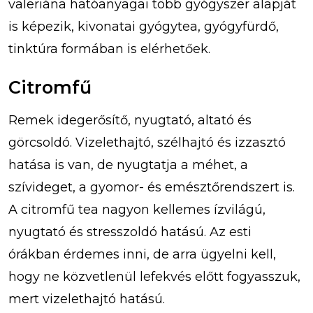
valeriána hatóanyagai több gyógyszer alapját
is képezik, kivonatai gyógytea, gyógyfürdő,
tinktúra formában is elérhetőek.
Citromfű
Remek idegerősítő, nyugtató, altató és
görcsoldó. Vizelethajtó, szélhajtó és izzasztó
hatása is van, de nyugtatja a méhet, a
szívideget, a gyomor- és emésztőrendszert is.
A citromfű tea nagyon kellemes ízvilágú,
nyugtató és stresszoldó hatású. Az esti
órákban érdemes inni, de arra ügyelni kell,
hogy ne közvetlenül lefekvés előtt fogyasszuk,
mert vizelethajtó hatású.