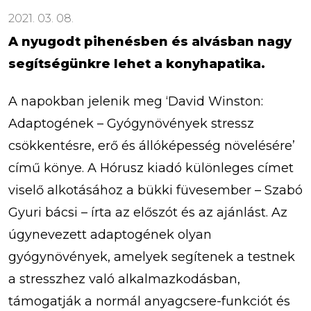
2021. 03. 08.
A nyugodt pihenésben és alvásban nagy
segítségünkre lehet a konyhapatika.
A napokban jelenik meg ‘David Winston:
Adaptogének – Gyógynövények stressz
csökkentésre, erő és állóképesség növelésére’
című könye. A Hórusz kiadó különleges címet
viselő alkotásához a bükki füvesember – Szabó
Gyuri bácsi – írta az előszót és az ajánlást. Az
úgynevezett adaptogének olyan
gyógynövények, amelyek segítenek a testnek
a stresszhez való alkalmazkodásban,
támogatják a normál anyagcsere-funkciót és