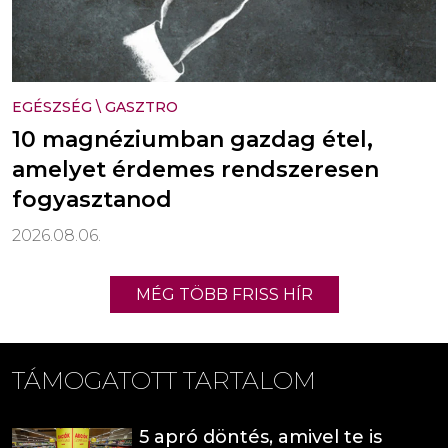
EGÉSZSÉG
\
GASZTRO
10 magnéziumban gazdag étel,
amelyet érdemes rendszeresen
fogyasztanod
2026.08.06.
MÉG TÖBB FRISS HÍR
TÁMOGATOTT TARTALOM
5 apró döntés, amivel te is