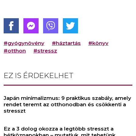
#gyógynövény
#háztartás
#könyv
#otthon
#stressz
EZ IS ÉRDEKELHET
Japán minimalizmus: 9 praktikus szabály, amely
rendet teremt az otthonodban és csökkenti a
stresszt
Ez a 3 dolog okozza a legtöbb stresszt a
hétköznapokban – mutatjuk, mit tehetünk