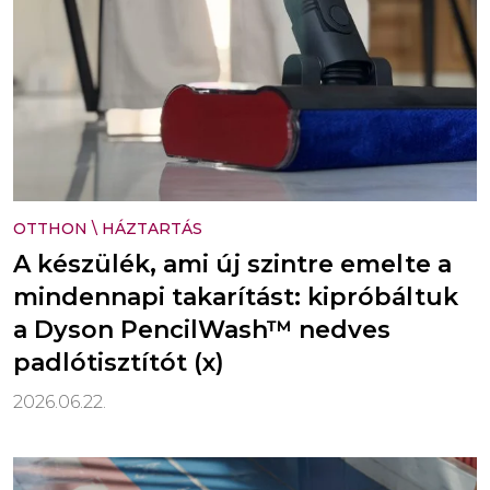
OTTHON
\
HÁZTARTÁS
A készülék, ami új szintre emelte a
mindennapi takarítást: kipróbáltuk
a Dyson PencilWash™ nedves
padlótisztítót (x)
2026.06.22.