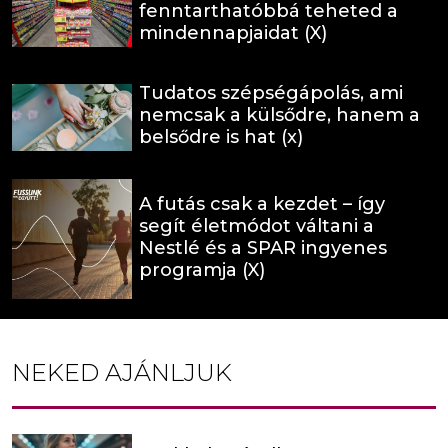
fenntarthatóbbá teheted a
mindennapjaidat (X)
Tudatos szépségápolás, ami
nemcsak a külsődre, hanem a
belsődre is hat (x)
A futás csak a kezdet – így
segít életmódot váltani a
Nestlé és a SPAR ingyenes
programja (X)
NEKED AJÁNLJUK