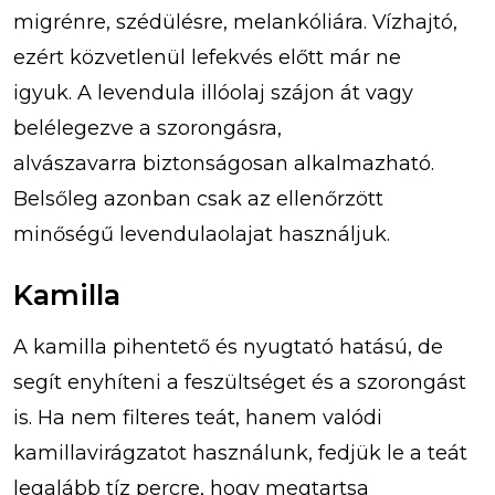
migrénre, szédülésre, melankóliára. Vízhajtó,
ezért közvetlenül lefekvés előtt már ne
igyuk. A levendula illóolaj szájon át vagy
belélegezve a szorongásra,
alvászavarra biztonságosan alkalmazható.
Belsőleg azonban csak az ellenőrzött
minőségű levendulaolajat használjuk.
Kamilla
A kamilla pihentető és nyugtató hatású, de
segít enyhíteni a feszültséget és a szorongást
is. Ha nem filteres teát, hanem valódi
kamillavirágzatot használunk, fedjük le a teát
legalább tíz percre, hogy megtartsa