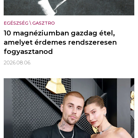
EGÉSZSÉG
\
GASZTRO
10 magnéziumban gazdag étel,
amelyet érdemes rendszeresen
fogyasztanod
2026.08.06.