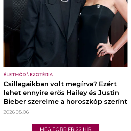
ÉLETMÓD
\
EZOTÉRIA
Csillagaikban volt megírva? Ezért
lehet ennyire erős Hailey és Justin
Bieber szerelme a horoszkóp szerint
2026.08.06.
MÉG TÖBB FRISS HÍR