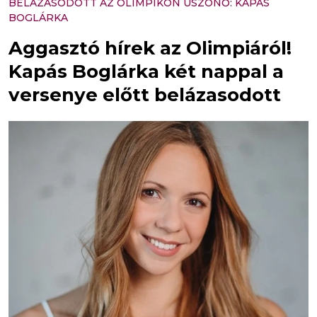
BELÁZASODOTT AZ OLIMPIKON ÚSZÓNŐ: KAPÁS
BOGLÁRKA
Aggasztó hírek az Olimpiáról!
Kapás Boglárka két nappal a
versenye előtt belázasodott