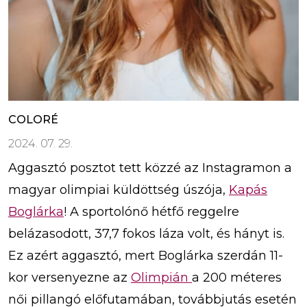
COLORÉ
2024. 07. 29.
Aggasztó posztot tett közzé az Instagramon a
magyar olimpiai küldöttség úszója,
Kapás
Boglárka
! A sportolónő hétfő reggelre
belázasodott, 37,7 fokos láza volt, és hányt is.
Ez azért aggasztó, mert Boglárka szerdán 11-
kor versenyezne az
Olimpián
a 200 méteres
női pillangó előfutamában, továbbjutás esetén