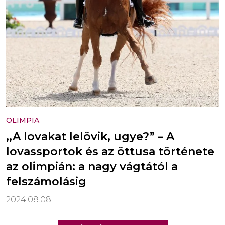
OLIMPIA
,,A lovakat lelövik, ugye?” – A
lovassportok és az öttusa története
az olimpián: a nagy vágtától a
felszámolásig
2024.08.08.