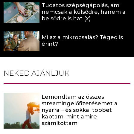
Tudatos szépségápolás, ami
nemcsak a külsődre, hanem a
belsődre is hat (x)
Mi az a mikrocsalás? Téged is
érint?
NEKED AJÁNLJUK
Lemondtam az összes
streamingelőfizetésemet a
nyárra – és sokkal többet
kaptam, mint amire
számítottam