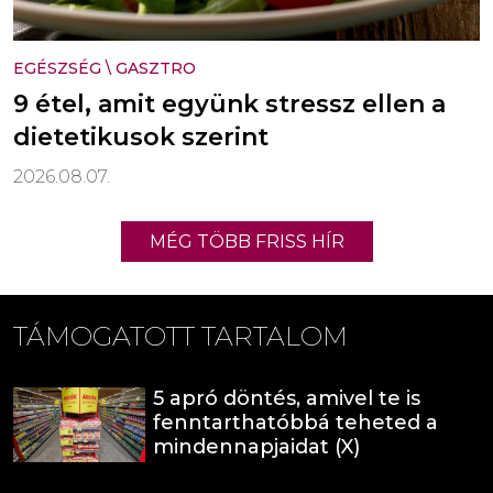
EGÉSZSÉG
\
GASZTRO
9 étel, amit együnk stressz ellen a
dietetikusok szerint
2026.08.07.
MÉG TÖBB FRISS HÍR
TÁMOGATOTT TARTALOM
5 apró döntés, amivel te is
fenntarthatóbbá teheted a
mindennapjaidat (X)