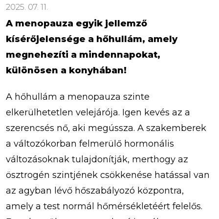
2025. 07. 11.
A menopauza egyik jellemző
kísérőjelensége a hőhullám, amely
megnehezíti a mindennapokat,
különösen a konyhában!
A hőhullám a menopauza szinte
elkerülhetetlen velejárója. Igen kevés az a
szerencsés nő, aki megússza. A szakemberek
a változókorban felmerülő hormonális
változásoknak tulajdonítják, merthogy az
ösztrogén szintjének csökkenése hatással van
az agyban lévő hőszabályozó központra,
amely a test normál hőmérsékletéért felelős.