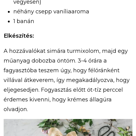
vegyesen)
néhány csepp vaníliaaroma
1 banán
Elkészítés:
A hozzávalókat simára turmixolom, majd egy
műanyag dobozba öntöm. 3-4 órára a
fagyasztóba teszem úgy, hogy félóránként
villával átkeverem, így megakadályozva, hogy
eljegesedjen. Fogyasztás előtt öt-tíz perccel
érdemes kivenni, hogy krémes állagúra
olvadjon.