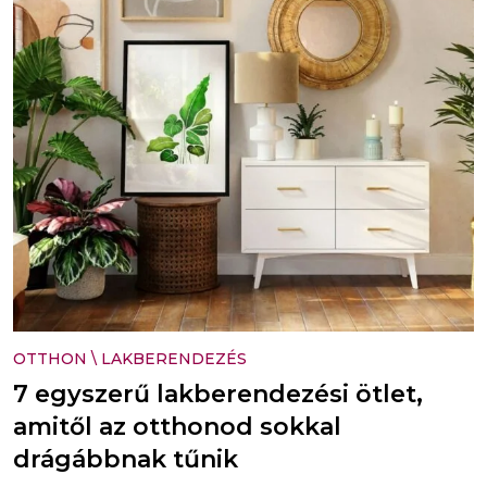
OTTHON
\
LAKBERENDEZÉS
7 egyszerű lakberendezési ötlet,
amitől az otthonod sokkal
drágábbnak tűnik