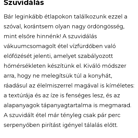
Szuvidálás
Bár leginkább étlapokon találkozunk ezzel a
szóval, korántsem olyan nagy ördöngösség,
mint elsőre hinnénk! A szuvidálás
vákuumcsomagolt étel vízfürdőben való
előfőzését jelenti, amelyet szabályozott
hőmérsékleten készítünk el. Kiváló módszer
arra, hogy ne melegítsük túl a konyhát,
ráadásul az élelmiszerrel magával is kíméletes:
a textúrája és az íze is fenséges lesz, és az
alapanyagok tápanyagtartalma is megmarad.
A szuvidált étel már tényleg csak pár perc
serpenyőben pirítást igényel tálalás előtt.