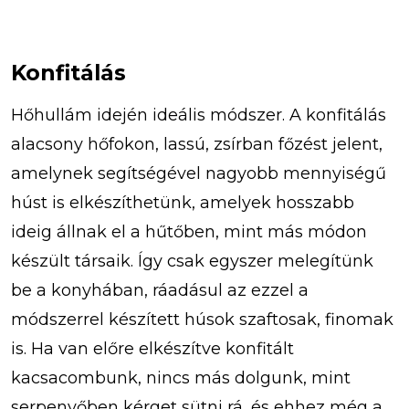
Konfitálás
Hőhullám idején ideális módszer. A konfitálás
alacsony hőfokon, lassú, zsírban főzést jelent,
amelynek segítségével nagyobb mennyiségű
húst is elkészíthetünk, amelyek hosszabb
ideig állnak el a hűtőben, mint más módon
készült társaik. Így csak egyszer melegítünk
be a konyhában, ráadásul az ezzel a
módszerrel készített húsok szaftosak, finomak
is. Ha van előre elkészítve konfitált
kacsacombunk, nincs más dolgunk, mint
serpenyőben kérget sütni rá, és ehhez még a