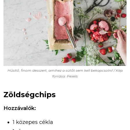
Hűsítő, finom desszert, amihez a sütőt sem kell bekapcsolni! / Kép
forrása: Pexels
Zöldségchips
Hozzávalók:
1 közepes cékla