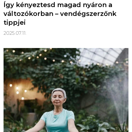
Így kényeztesd magad nyáron a
változókorban – vendégszerzőnk
tippjei
2025.07.11.