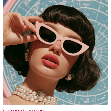
ÉLETMÓD
\
EZOTÉRIA