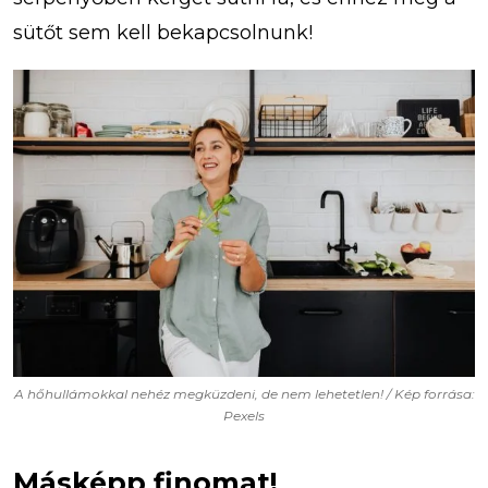
sütőt sem kell bekapcsolnunk!
A hőhullámokkal nehéz megküzdeni, de nem lehetetlen! / Kép forrása:
Pexels
Másképp finomat!