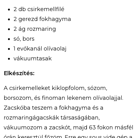
2 db csirkemellfilé
2 gerezd fokhagyma
2 ág rozmaring
só, bors
1 evőkanál olívaolaj
vákuumtasak
Elkészítés:
A csirkemelleket kiklopfolom, sózom,
borsozom, és finoman lekenem olívaolajjal.
Zacskóba teszem a fokhagyma és a
rozmaringágacskák társaságában,
vákuumozom a zacskót, majd 63 fokon másfél
órán keresztül főzöm. Erre egy sous vide gép a