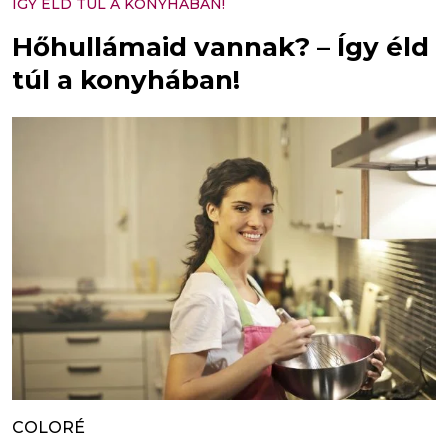
ÍGY ÉLD TÚL A KONYHÁBAN!
Hőhullámaid vannak? – Így éld
túl a konyhában!
COLORÉ