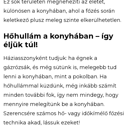
Ez sok területen megnehezíti az életet,
különösen a konyhában, ahol a főzés során
keletkező plusz meleg szinte elkerülhetetlen.
Hőhullám a konyhában – így
éljük túl!
Háziasszonyként tudjuk: ha égnek a
gázrózsák, és még sütünk is, melegebb tud
lenni a konyhában, mint a pokolban. Ha
hőhullámmal küzdünk, még inkább számít
minden további fok, így nem mindegy, hogy
mennyire melegítünk be a konyhában.
Szerencsére számos hő- vagy időkímélő főzési
technika akad, lássuk ezeket!