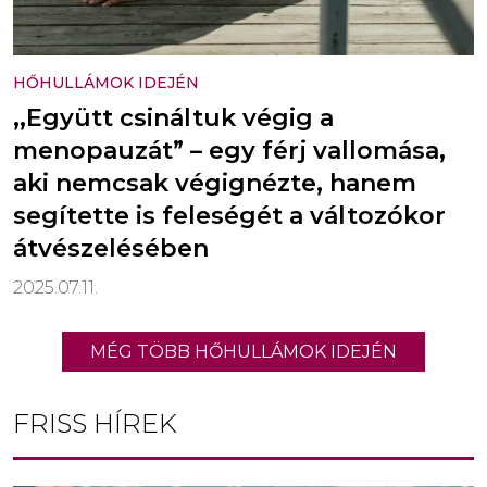
HŐHULLÁMOK IDEJÉN
,,Együtt csináltuk végig a
menopauzát” – egy férj vallomása,
aki nemcsak végignézte, hanem
segítette is feleségét a változókor
átvészelésében
2025.07.11.
MÉG TÖBB HŐHULLÁMOK IDEJÉN
FRISS HÍREK