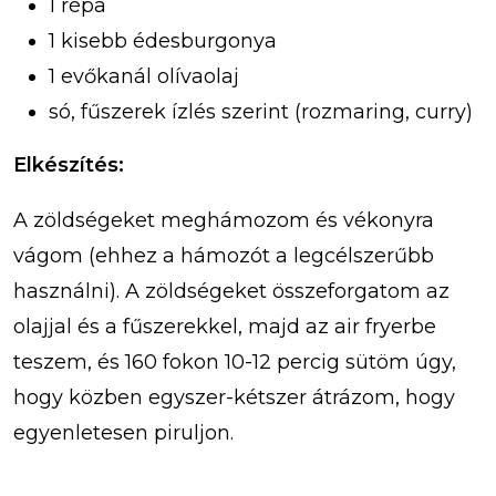
1 répa
1 kisebb édesburgonya
1 evőkanál olívaolaj
só, fűszerek ízlés szerint (rozmaring, curry)
Elkészítés:
A zöldségeket meghámozom és vékonyra
vágom (ehhez a hámozót a legcélszerűbb
használni). A zöldségeket összeforgatom az
olajjal és a fűszerekkel, majd az air fryerbe
teszem, és 160 fokon 10-12 percig sütöm úgy,
hogy közben egyszer-kétszer átrázom, hogy
egyenletesen piruljon.