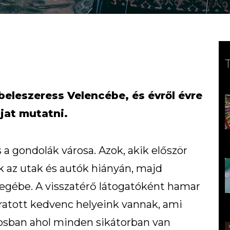
 beleszeress Velencébe, és évről évre
újat mutatni.
 a gondolák városa. Azok, akik először
ak az utak és autók hiányán, majd
egébe. A visszatérő látogatóként hamar
ratott kedvenc helyeink vannak, ami
rosban ahol minden sikátorban van