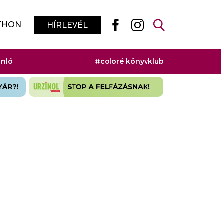
THON
HÍRLEVÉL
ánló
#coloré könyvklub