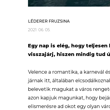
LÉDERER FRUZSINA
2021. 06. 05.
Egy nap is elég, hogy teljesen
visszajárj, hiszen mindig tud 
Velence a romantika, a karnevál és
járnak itt, általában elcsodálkozn
belevetik magukat a város renget
azon kapjuk magunkat, hogy bejá
elismerésre ad okot egy olyan vá