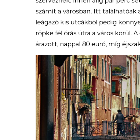
szerveznek. Innen alig pár perc sé
számít a városban. Itt találhatóak
leágazó kis utcákból pedig könny
röpke fél órás útra a város körül.
árazott, nappal 80 euró, míg éjsza