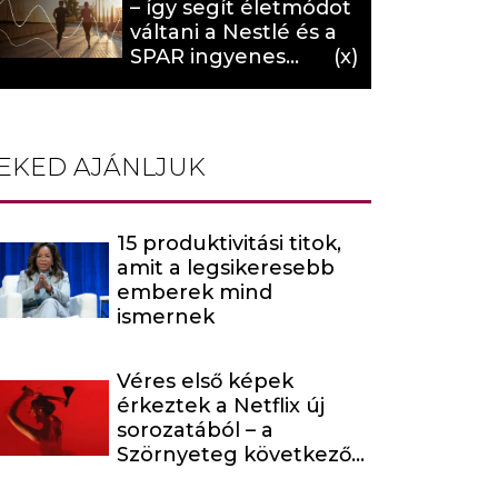
– így segít életmódot
váltani a Nestlé és a
SPAR ingyenes
programja (X)
EKED AJÁNLJUK
15 produktivitási titok,
amit a legsikeresebb
emberek mind
ismernek
Véres első képek
érkeztek a Netflix új
sorozatából – a
Szörnyeteg következő
évada egy hírhedt