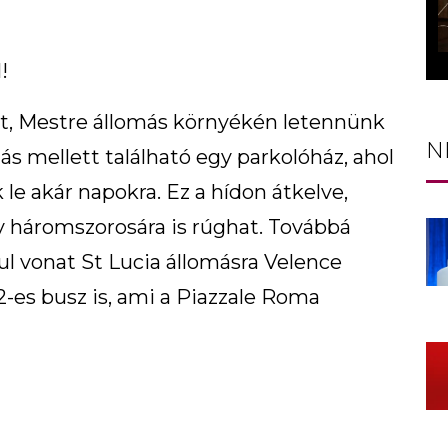
!
t, Mestre állomás környékén letennünk
N
ás mellett található egy parkolóház, ahol
le akár napokra. Ez a hídon átkelve,
gy háromszorosára is rúghat. Továbbá
ul vonat St Lucia állomásra Velence
 2-es busz is, ami a Piazzale Roma