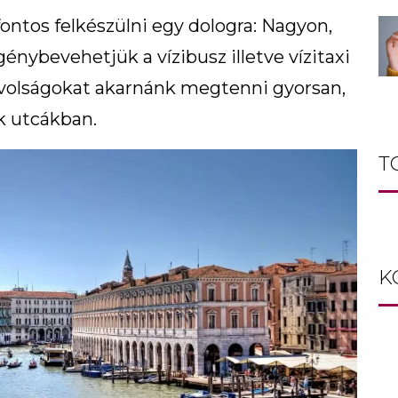
ntos felkészülni egy dologra: Nagyon,
énybevehetjük a vízibusz illetve vízitaxi
távolságokat akarnánk megtenni gyorsan,
k utcákban.
T
K