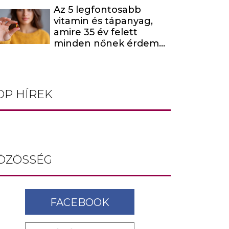
baltás gyilkost dolgoz
Az 5 legfontosabb
fel
vitamin és tápanyag,
amire 35 év felett
minden nőnek érdemes
odafigyelnie
OP HÍREK
ÖZÖSSÉG
FACEBOOK