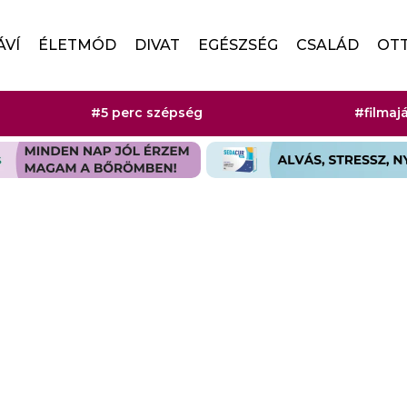
ÁVÍ
ÉLETMÓD
DIVAT
EGÉSZSÉG
CSALÁD
OT
#5 perc szépség
#filmaj