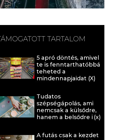
TÁMOGATOTT TARTALOM
5 apró döntés, amivel
te is fenntarthatóbbá
teheted a
mindennapjaidat (X)
Tudatos
szépségápolás, ami
nemcsak a külsődre,
hanem a belsődre is
hat (x)
A futás csak a kezdet