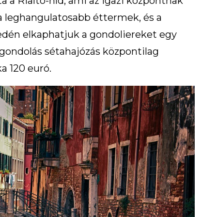
ta a Rialto-híd, ami az igazi központnak
 a leghangulatosabb éttermek, és a
edén elkaphatjuk a gondoliereket egy
 A gondolás sétahajózás központilag
ka 120 euró.