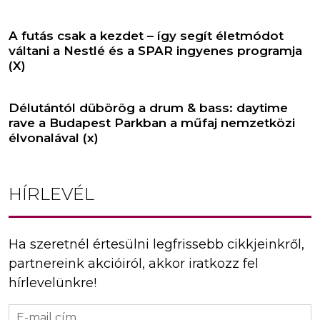
A futás csak a kezdet – így segít életmódot
váltani a Nestlé és a SPAR ingyenes programja
(X)
Délutántól dübörög a drum & bass: daytime
rave a Budapest Parkban a műfaj nemzetközi
élvonalával (x)
HÍRLEVÉL
Ha szeretnél értesülni legfrissebb cikkjeinkről,
partnereink akcióiról, akkor iratkozz fel
hírlevelünkre!