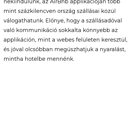
nekiindulunk, az AirBnb applikációján több
mint százkilencven ország szállásai közül
válogathatunk. Előnye, hogy a szállásadóval
való kommunikáció sokkalta könnyebb az
applikáción, mint a webes felületen keresztül,
és jóval olcsóbban megúszhatjuk a nyaralást,
mintha hotelbe mennénk.