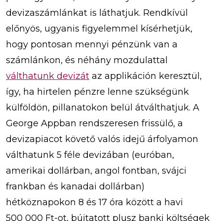
devizaszámlánkat is láthatjuk. Rendkívül
előnyös, ugyanis figyelemmel kísérhetjük,
hogy pontosan mennyi pénzünk van a
számlánkon, és néhány mozdulattal
válthatunk devizát
az applikáción keresztül,
így, ha hirtelen pénzre lenne szükségünk
külföldön, pillanatokon belül átválthatjuk. A
George Appban rendszeresen frissülő, a
devizapiacot követő valós idejű árfolyamon
válthatunk 5 féle devizában (euróban,
amerikai dollárban, angol fontban, svájci
frankban és kanadai dollárban)
hétköznapokon 8 és 17 óra között a havi
500 000 Ft-ot, bújtatott plusz banki költségek