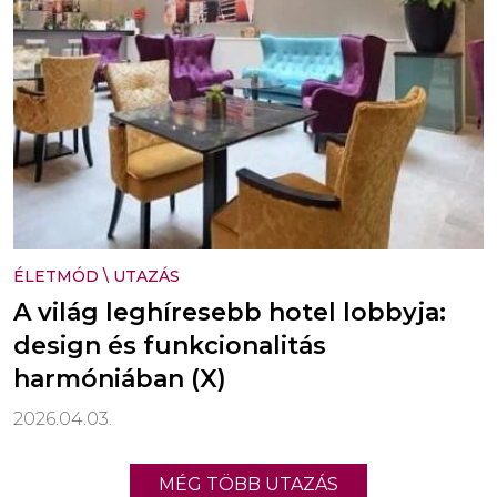
ÉLETMÓD
\
UTAZÁS
A világ leghíresebb hotel lobbyja:
design és funkcionalitás
harmóniában (X)
2026.04.03.
MÉG TÖBB UTAZÁS