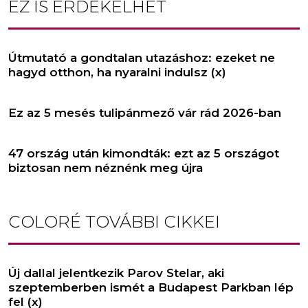
EZ IS ÉRDEKELHET
Útmutató a gondtalan utazáshoz: ezeket ne
hagyd otthon, ha nyaralni indulsz (x)
Ez az 5 mesés tulipánmező vár rád 2026-ban
47 ország után kimondták: ezt az 5 országot
biztosan nem néznénk meg újra
COLORÉ
TOVÁBBI CIKKEI
Új dallal jelentkezik Parov Stelar, aki
szeptemberben ismét a Budapest Parkban lép
fel (x)