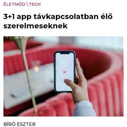
ÉLETMÓD
\
TECH
3+1 app távkapcsolatban élő
szerelmeseknek
BÍRÓ ESZTER