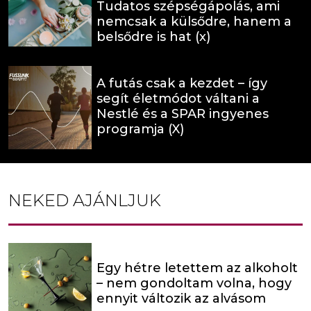
Tudatos szépségápolás, ami
nemcsak a külsődre, hanem a
belsődre is hat (x)
A futás csak a kezdet – így
segít életmódot váltani a
Nestlé és a SPAR ingyenes
programja (X)
NEKED AJÁNLJUK
Egy hétre letettem az alkoholt
– nem gondoltam volna, hogy
ennyit változik az alvásom