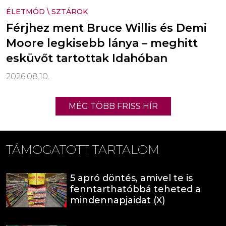
ÉLETMÓD
\
SZTÁROK
Férjhez ment Bruce Willis és Demi
Moore legkisebb lánya – meghitt
esküvőt tartottak Idahóban
2026.08.10.
MÉG TÖBB FRISS HÍR
TÁMOGATOTT TARTALOM
5 apró döntés, amivel te is
fenntarthatóbbá teheted a
mindennapjaidat (X)