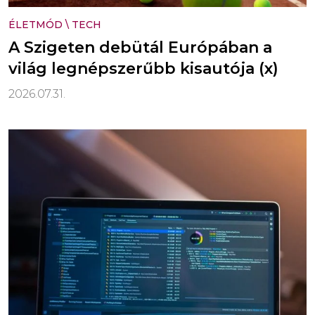
ÉLETMÓD
\
TECH
A Szigeten debütál Európában a
világ legnépszerűbb kisautója (x)
2026.07.31.