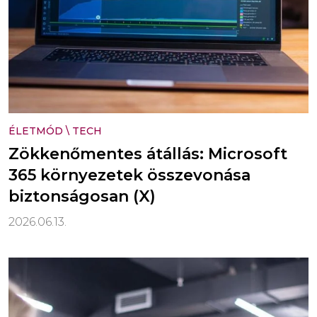
ÉLETMÓD
\
TECH
Zökkenőmentes átállás: Microsoft
365 környezetek összevonása
biztonságosan (X)
2026.06.13.