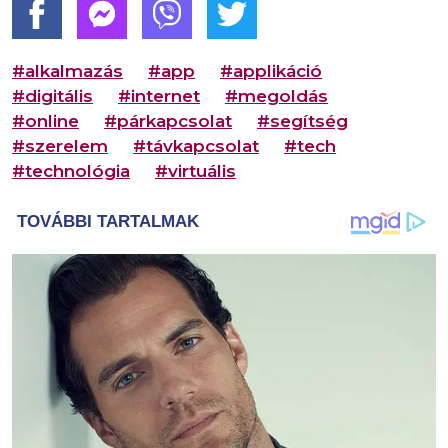
#alkalmazás
#app
#applikáció
#digitális
#internet
#megoldás
#online
#párkapcsolat
#segítség
#szerelem
#távkapcsolat
#tech
#technológia
#virtuális