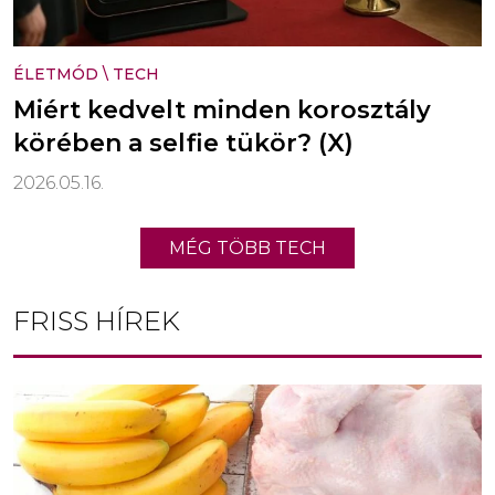
ÉLETMÓD
\
TECH
Miért kedvelt minden korosztály
körében a selfie tükör? (X)
2026.05.16.
MÉG TÖBB TECH
FRISS HÍREK