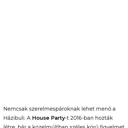
Nemcsak szerelmespároknak lehet menő a
Házibuli. A
House Party
-t 2016-ban hozták
létre, bár a közelmúltban széles körű figyelmet