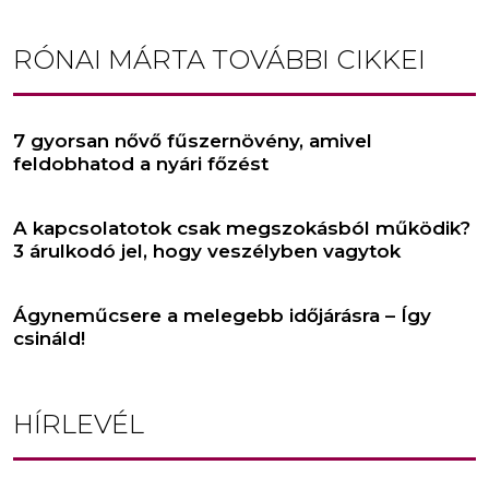
RÓNAI MÁRTA
TOVÁBBI CIKKEI
7 gyorsan nővő fűszernövény, amivel
feldobhatod a nyári főzést
A kapcsolatotok csak megszokásból működik?
3 árulkodó jel, hogy veszélyben vagytok
Ágyneműcsere a melegebb időjárásra – Így
csináld!
HÍRLEVÉL