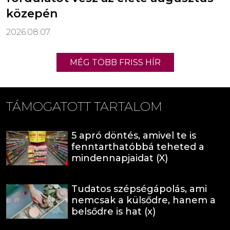
közepén
2026.08.07.
MÉG TÖBB FRISS HÍR
TÁMOGATOTT TARTALOM
5 apró döntés, amivel te is
fenntarthatóbbá teheted a
mindennapjaidat (X)
Tudatos szépségápolás, ami
nemcsak a külsődre, hanem a
belsődre is hat (x)