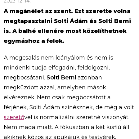
2023. 12. 14.
A magánélet az szent. Ezt szerette volna
megtapasztalni Solti Ádám és Solti Berni
is. A balhé ellenére most közelíthetnek
egymáshoz a felek.
A megcsalás nem leányálom és nem is
mindenki tudja elfogadni, feldolgozni,
megbocsátani.
Solti Berni
azonban
megküzdött azzal, amelyben mások
elvéreznek. Nem csak megbocsátott a
férjének, Solti Ádám színésznek, de még a volt
szerető
vel is normalizálni szeretné viszonyát.
Nem maga miatt. A fókuszban a két kisfiú áll,
akiknek közös az apukájuk és testvérek.