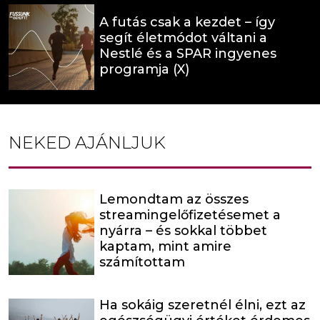
A futás csak a kezdet – így
segít életmódot váltani a
Nestlé és a SPAR ingyenes
programja (X)
NEKED AJÁNLJUK
Lemondtam az összes
streamingelőfizetésemet a
nyárra – és sokkal többet
kaptam, mint amire
számítottam
Ha sokáig szeretnél élni, ezt az