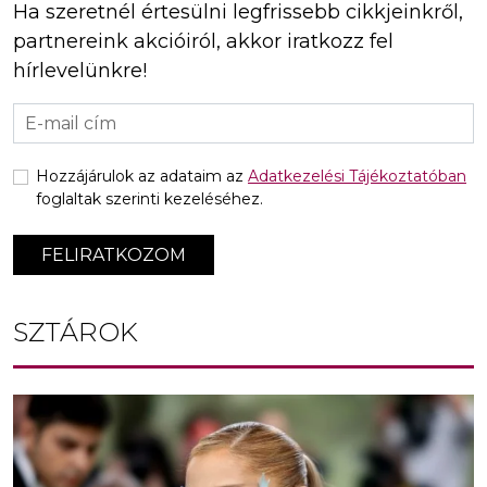
Ha szeretnél értesülni legfrissebb cikkjeinkről,
partnereink akcióiról, akkor iratkozz fel
hírlevelünkre!
Hozzájárulok az adataim az
Adatkezelési Tájékoztatóban
foglaltak szerinti kezeléséhez.
FELIRATKOZOM
SZTÁROK