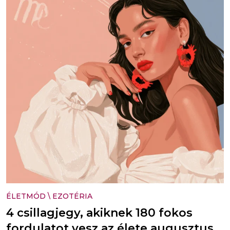
ÉLETMÓD
\
EZOTÉRIA
4 csillagjegy, akiknek 180 fokos
fordulatot vesz az élete augusztus