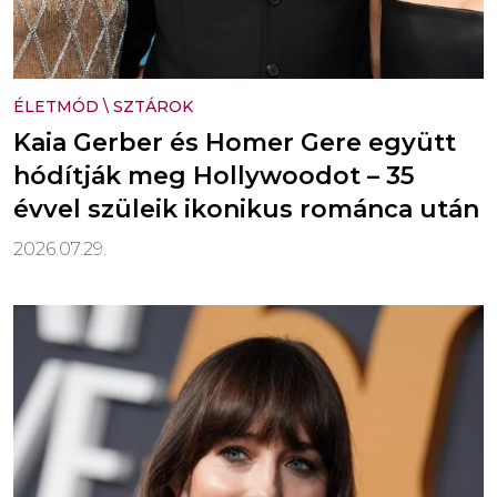
ÉLETMÓD
\
SZTÁROK
Kaia Gerber és Homer Gere együtt
hódítják meg Hollywoodot – 35
évvel szüleik ikonikus románca után
2026.07.29.