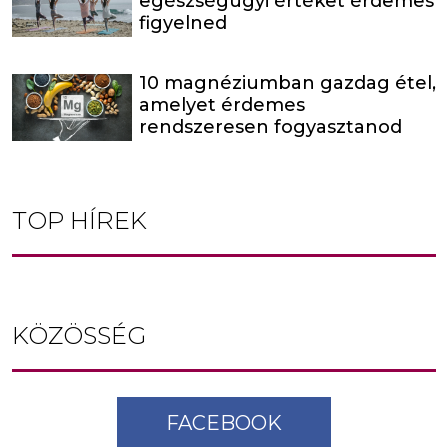
egészségügyi értéket érdemes
figyelned
10 magnéziumban gazdag étel,
amelyet érdemes
rendszeresen fogyasztanod
TOP HÍREK
KÖZÖSSÉG
FACEBOOK