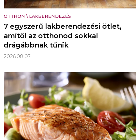
OTTHON
\
LAKBERENDEZÉS
7 egyszerű lakberendezési ötlet,
amitől az otthonod sokkal
drágábbnak tűnik
2026.08.07.