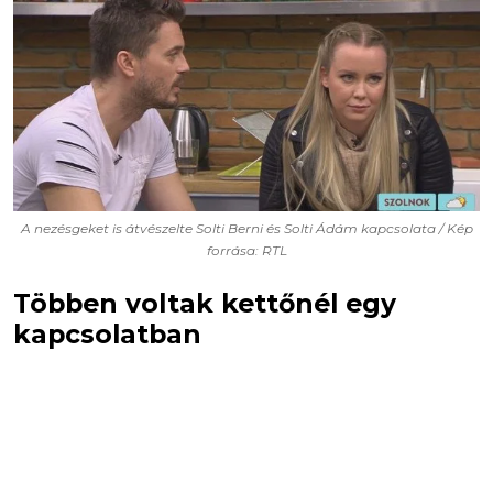
A nezésgeket is átvészelte Solti Berni és Solti Ádám kapcsolata / Kép
forrása: RTL
Többen voltak kettőnél egy
kapcsolatban