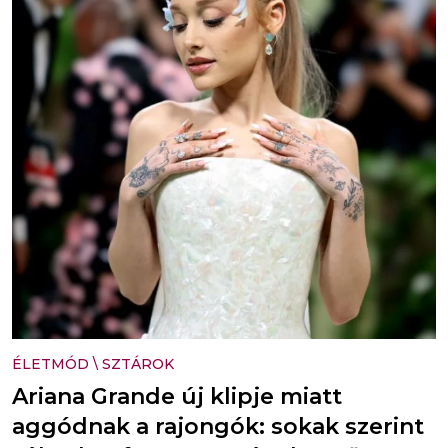
ÉLETMÓD
\
SZTÁROK
Ariana Grande új klipje miatt
aggódnak a rajongók: sokak szerint