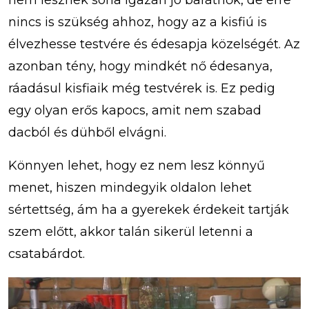
nem lesznek soha igazán jó barátnők, de erre
nincs is szükség ahhoz, hogy az a kisfiú is
élvezhesse testvére és édesapja közelségét. Az
azonban tény, hogy mindkét nő édesanya,
ráadásul kisfiaik még testvérek is. Ez pedig
egy olyan erős kapocs, amit nem szabad
dacból és dühből elvágni.
Könnyen lehet, hogy ez nem lesz könnyű
menet, hiszen mindegyik oldalon lehet
sértettség, ám ha a gyerekek érdekeit tartják
szem előtt, akkor talán sikerül letenni a
csatabárdot.