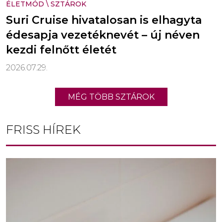
ÉLETMÓD
\
SZTÁROK
Suri Cruise hivatalosan is elhagyta
édesapja vezetéknevét – új néven
kezdi felnőtt életét
2026.07.29.
MÉG TÖBB SZTÁROK
FRISS HÍREK