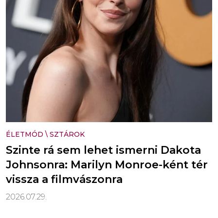
ÉLETMÓD
\
SZTÁROK
Szinte rá sem lehet ismerni Dakota
Johnsonra: Marilyn Monroe-ként tér
vissza a filmvászonra
2026.07.29.