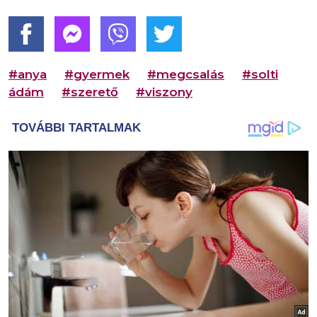
#anya
#gyermek
#megcsalás
#solti
ádám
#szerető
#viszony