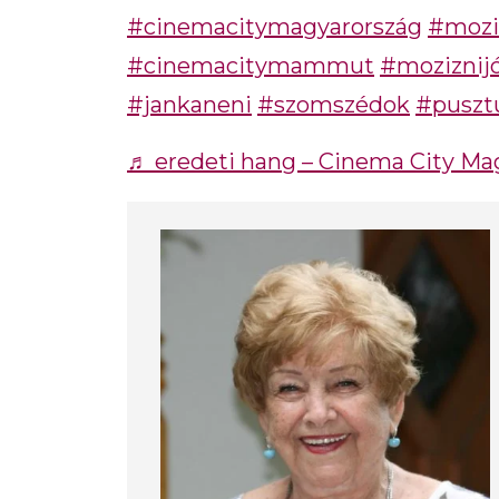
#cinemacitymagyarország
#mozi
#cinemacitymammut
#moziznij
#jankaneni
#szomszédok
#puszt
♬ eredeti hang – Cinema City Ma