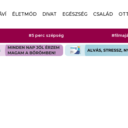
ÁVÍ
ÉLETMÓD
DIVAT
EGÉSZSÉG
CSALÁD
OT
#5 perc szépség
#filmaj