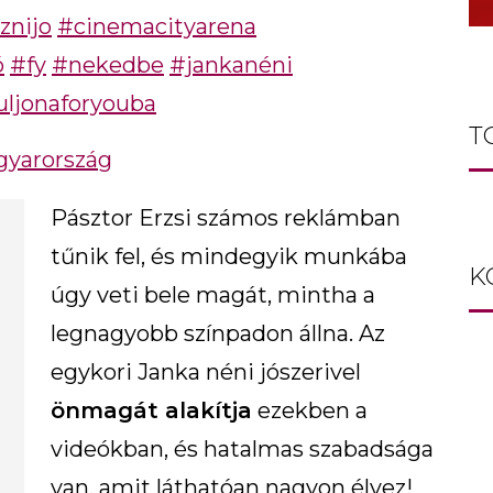
znijo
#cinemacityarena
ó
#fy
#nekedbe
#jankanéni
uljonaforyouba
T
gyarország
Pásztor Erzsi számos reklámban
tűnik fel, és mindegyik munkába
K
úgy veti bele magát, mintha a
legnagyobb színpadon állna. Az
egykori Janka néni jószerivel
önmagát alakítja
ezekben a
videókban, és hatalmas szabadsága
van, amit láthatóan nagyon élvez!