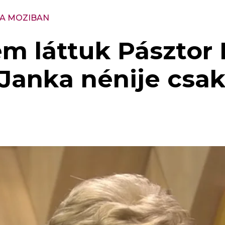
 A MOZIBAN
 láttuk Pásztor E
anka nénije csak