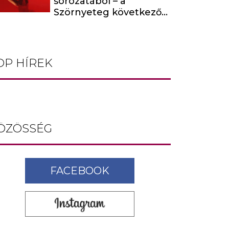
sorozatából – a
Szörnyeteg következő
évada egy hírhedt
baltás gyilkost dolgoz
fel
OP HÍREK
ÖZÖSSÉG
FACEBOOK