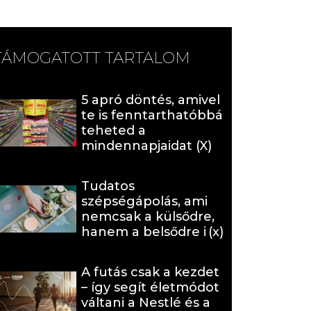
TÁMOGATOTT TARTALOM
5 apró döntés, amivel
te is fenntarthatóbbá
teheted a
mindennapjaidat (X)
Tudatos
szépségápolás, ami
nemcsak a külsődre,
hanem a belsődre is
hat (x)
A futás csak a kezdet
– így segít életmódot
váltani a Nestlé és a