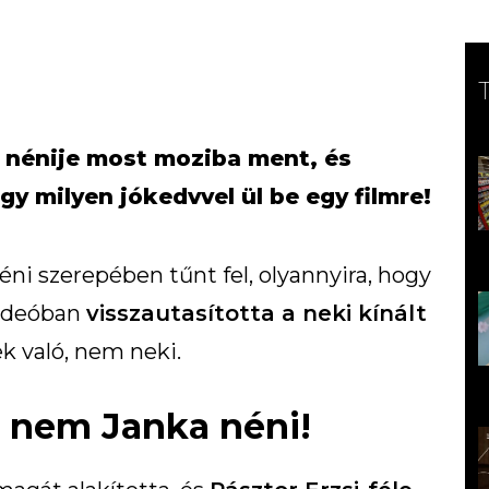
a nénije most moziba ment, és
gy milyen jókedvvel ül be egy filmre!
éni szerepében tűnt fel, olyannyira, hogy
videóban
visszautasította a neki kínált
k való, nem neki.
al nem Janka néni!