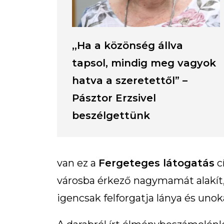
,,Ha a közönség állva
tapsol, mindig meg vagyok
hatva a szeretettől” –
Pásztor Erzsivel
beszélgettünk
van ez a
Fergeteges látogatás
c
városba érkező nagymamát alakít, 
igencsak felforgatja lánya és unoká