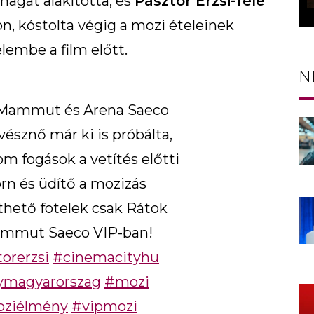
agát alakította, és
Pásztor Erzsi-féle
ón, kóstolta végig a mozi ételeinek
lembe a film előtt.
N
 Mammut és Arena Saeco
vésznő már ki is próbálta,
om fogások a vetítés előtti
orn és üdítő a mozizás
thető fotelek csak Rátok
Mammut Saeco VIP-ban!
orerzsi
#cinemacityhu
ymagyarorszag
#mozi
ziélmény
#vipmozi