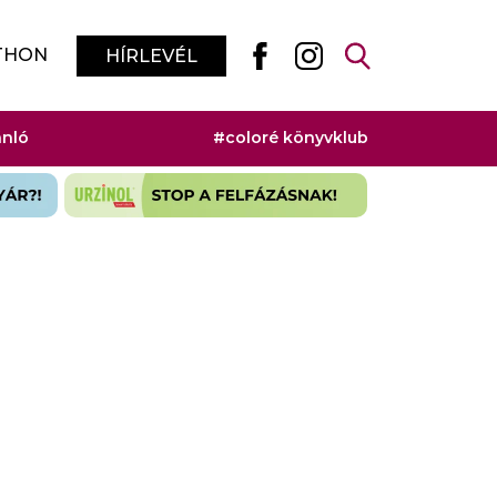
THON
HÍRLEVÉL
ánló
#coloré könyvklub