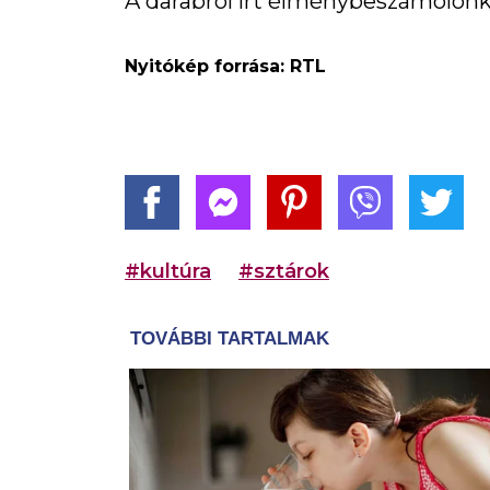
A darabról írt élménybeszámolón
Nyitókép forrása: RTL
#kultúra
#sztárok