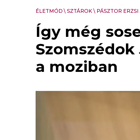
ÉLETMÓD
\
SZTÁROK
\
PÁSZTOR ERZSI
Így még sosem
Szomszédok J
a moziban