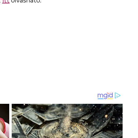
k
itt
olvasható.