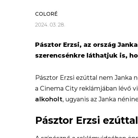
COLORÉ
2024. 03. 28.
Pásztor Erzsi, az ország Jank
szerencsénkre láthatjuk is, ho
Pásztor Erzsi ezúttal nem Janka n
a Cinema City reklámjában lévő 
alkoholt
, ugyanis az Janka nénine
Pásztor Erzsi ezútt