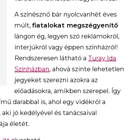
A színésznő bár nyolcvanhét éves
múlt,
fiatalokat megszégyenítő
lángon ég, legyen szó reklámokról,
interjúkról vagy éppen színházról!
Rendszeresen látható a
Turay Ida
Színházban
, ahová szinte lehetetlen
jegyeket szerezni azokra az
előadásokra, amikben szerepel. Így
ímű darabbal is, ahol egy vidékről a
aki jó kedélyével és tanácsaival
ja életét.