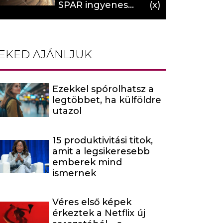
SPAR ingyenes
programja (X)
EKED AJÁNLJUK
Ezekkel spórolhatsz a
legtöbbet, ha külföldre
utazol
15 produktivitási titok,
amit a legsikeresebb
emberek mind
ismernek
Véres első képek
érkeztek a Netflix új