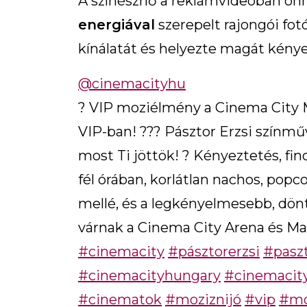
A színésznő a reklámvideóban önm
energiával
szerepelt rajongói fot
kínálatát és helyezte magát kénye
@cinemacityhu
? VIP moziélmény a Cinema City
VIP-ban! ??? Pásztor Erzsi színmű
most Ti jöttök! ? Kényeztetés, fin
fél órában, korlátlan nachos, popc
mellé, és a legkényelmesebb, dön
várnak a Cinema City Arena és 
#cinemacity
#pásztorerzsi
#paszt
#cinemacityhungary
#cinemacit
#cinematok
#moziznijó
#vip
#mo