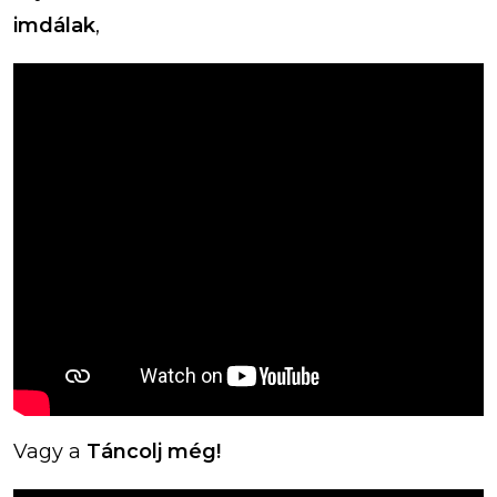
imdálak
,
Vagy a
Táncolj még!