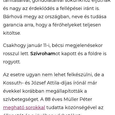
tanításaival, gondolataival sokunkhoz eljutnak
és nagy az érdeklődés a fellépései iránt is.
Bárhová megy az országban, neve és tudása
garancia arra, hogy a férőhelyeket teljesen
kitöltse.
Csakhogy január 11-i, bécsi megjelenésekor
rosszul lett.
Szívroham
ot kapott és a földre is
rogyott.
Az esetre ugyan nem lehet felkészülni, de a
Kossuth- és József Attila-díjas írónál már
évekkel korábban megállapították a
szívbetegséget. A 88 éves Müller Péter
megható sorokkal
tudatta közönségével az