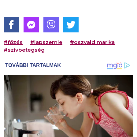
#főzés
#lapszemle
#oszvald marika
#szívbetegség