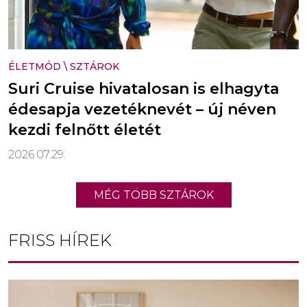
ÉLETMÓD
\
SZTÁROK
Suri Cruise hivatalosan is elhagyta
édesapja vezetéknevét – új néven
kezdi felnőtt életét
2026.07.29.
MÉG TÖBB SZTÁROK
FRISS HÍREK