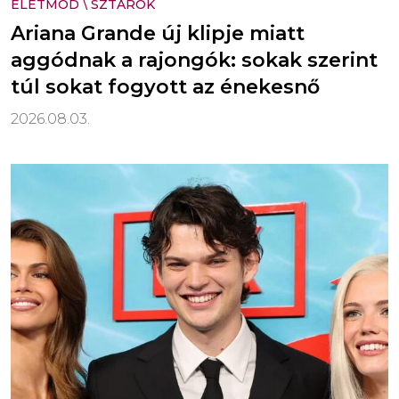
ÉLETMÓD
\
SZTÁROK
Ariana Grande új klipje miatt
aggódnak a rajongók: sokak szerint
túl sokat fogyott az énekesnő
2026.08.03.