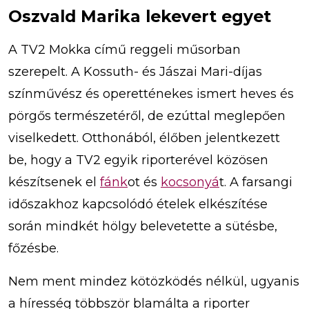
Oszvald Marika lekevert egyet
A TV2 Mokka című reggeli műsorban
szerepelt. A Kossuth- és Jászai Mari-díjas
színművész és operetténekes ismert heves és
pörgős természetéről, de ezúttal meglepően
viselkedett. Otthonából, élőben jelentkezett
be, hogy a TV2 egyik riporterével közösen
készítsenek el
fánk
ot és
kocsonyá
t. A farsangi
időszakhoz kapcsolódó ételek elkészítése
során mindkét hölgy belevetette a sütésbe,
főzésbe.
Nem ment mindez kötözködés nélkül, ugyanis
a híresség többször blamálta a riporter