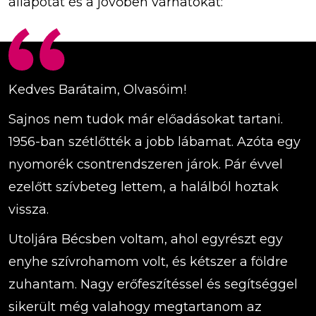
állapotát és a jövőben várhatókat:
Kedves Barátaim, Olvasóim!
Sajnos nem tudok már előadásokat tartani.
1956-ban szétlőtték a jobb lábamat. Azóta egy
nyomorék csontrendszeren járok. Pár évvel
ezelőtt szívbeteg lettem, a halálból hoztak
vissza.
Utoljára Bécsben voltam, ahol egyrészt egy
enyhe szívrohamom volt, és kétszer a földre
zuhantam. Nagy erőfeszítéssel és segítséggel
sikerült még valahogy megtartanom az