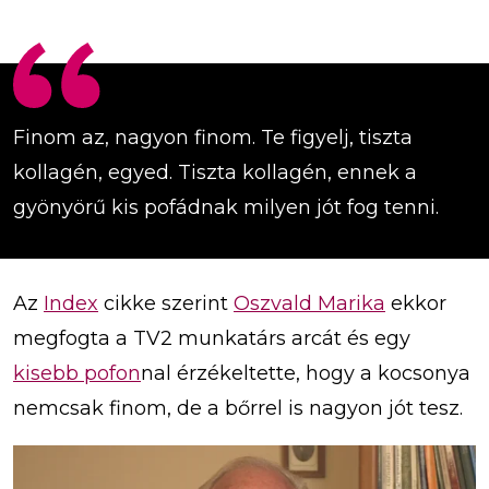
Finom az, nagyon finom. Te figyelj, tiszta
kollagén, egyed. Tiszta kollagén, ennek a
gyönyörű kis pofádnak milyen jót fog tenni.
Az
Index
cikke szerint
Oszvald Marika
ekkor
megfogta a TV2 munkatárs arcát és egy
kisebb pofon
nal érzékeltette, hogy a kocsonya
nemcsak finom, de a bőrrel is nagyon jót tesz.