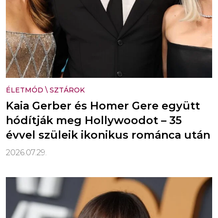
ÉLETMÓD
\
SZTÁROK
Kaia Gerber és Homer Gere együtt
hódítják meg Hollywoodot – 35
évvel szüleik ikonikus románca után
2026.07.29.