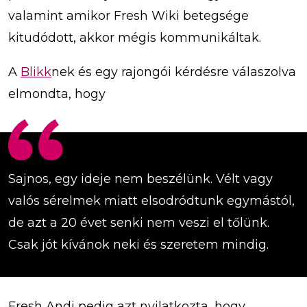
valamint amikor Fresh Wiki betegsége
kitudódott, akkor mégis kommunikáltak.
A
Blikk
nek és egy rajongói kérdésre válaszolva
elmondta, hogy
Sajnos, egy ideje nem beszélünk. Vélt vagy
valós sérelmek miatt elsodródtunk egymástól,
de azt a 20 évet senki nem veszi el tőlünk.
Csak jót kívánok neki és szeretem mindig.
Fresh Andi pedig azt nyilatkozta, hogy