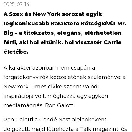
2025. 07. 14.
A Szex és New York sorozat egyik
legikonikusabb karaktere kétségkívül Mr.
Big – a titokzatos, elegáns, elérhetetlen
férfi, aki hol eltűnik, hol visszatér Carrie
életébe.
A karakter azonban nem csupán a
forgatókönyvírók képzeletének szüleménye: a
New York Times cikke szerint valódi
inspirációja volt, méghozzá egy egykori
médiamágnás, Ron Galotti.
Ron Galotti a Condé Nast alelnökeként
dolgozott, majd létrehozta a Talk magazint, és