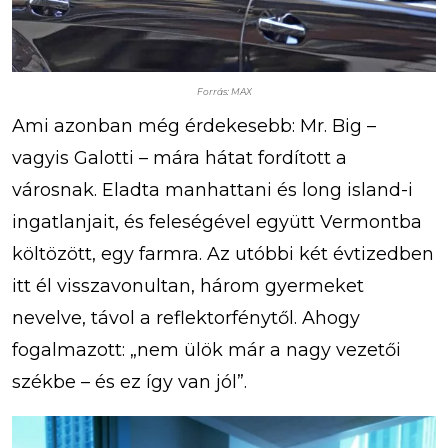
Forrás: MAX
Ami azonban még érdekesebb: Mr. Big –
vagyis Galotti – mára hátat fordított a
városnak. Eladta manhattani és long island-i
ingatlanjait, és feleségével együtt Vermontba
költözött, egy farmra. Az utóbbi két évtizedben
itt él visszavonultan, három gyermeket
nevelve, távol a reflektorfénytől. Ahogy
fogalmazott: „nem ülök már a nagy vezetői
székbe – és ez így van jól”.