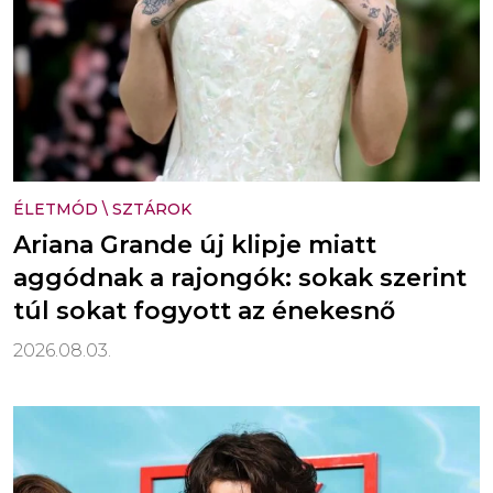
ÉLETMÓD
\
SZTÁROK
Ariana Grande új klipje miatt
aggódnak a rajongók: sokak szerint
túl sokat fogyott az énekesnő
2026.08.03.