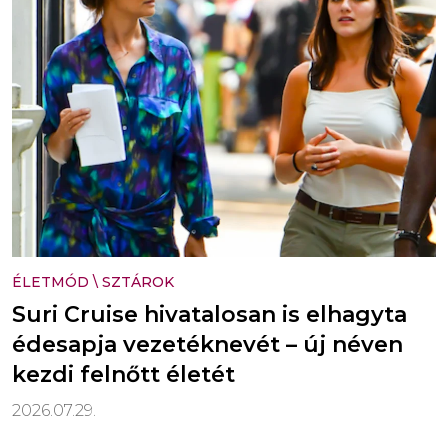
ÉLETMÓD
\
SZTÁROK
Suri Cruise hivatalosan is elhagyta
édesapja vezetéknevét – új néven
kezdi felnőtt életét
2026.07.29.