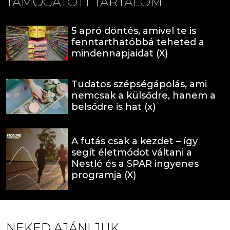
TÁMOGATOTT TARTALOM
5 apró döntés, amivel te is
fenntarthatóbbá teheted a
mindennapjaidat (X)
Tudatos szépségápolás, ami
nemcsak a külsődre, hanem a
belsődre is hat (x)
A futás csak a kezdet – így
segít életmódot váltani a
Nestlé és a SPAR ingyenes
programja (X)
NEKED AJÁNLJUK