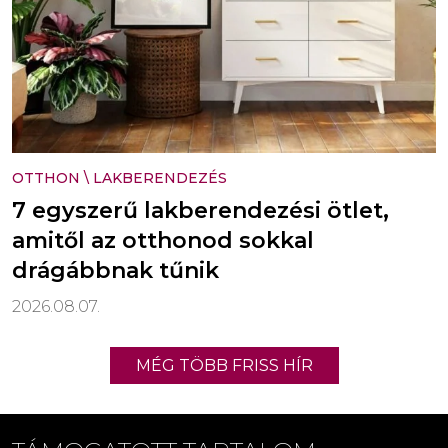
OTTHON
\
LAKBERENDEZÉS
7 egyszerű lakberendezési ötlet,
amitől az otthonod sokkal
drágábbnak tűnik
2026.08.07.
MÉG TÖBB FRISS HÍR