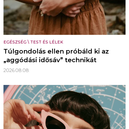
EGÉSZSÉG
\
TEST ÉS LÉLEK
Túlgondolás ellen próbáld ki az
„aggódási idősáv” technikát
2026.08.08.