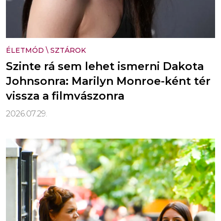
ÉLETMÓD
\
SZTÁROK
Szinte rá sem lehet ismerni Dakota
Johnsonra: Marilyn Monroe-ként tér
vissza a filmvászonra
2026.07.29.