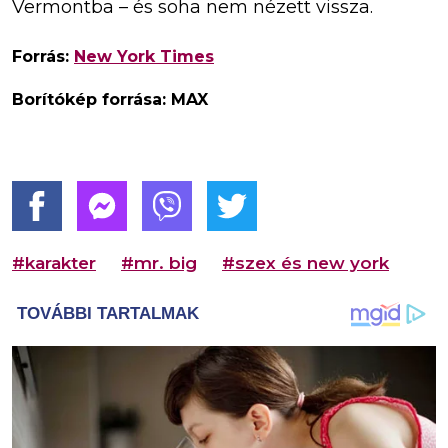
Vermontba – és soha nem nézett vissza.
Forrás:
New York Times
Borítókép forrása: MAX
#karakter
#mr. big
#szex és new york