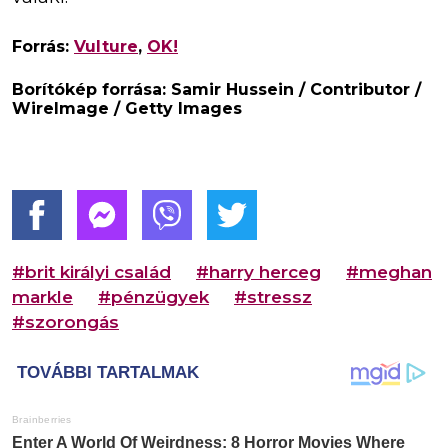
Forrás:
Vulture
,
OK!
Borítókép forrása: Samir Hussein / Contributor /
WireImage / Getty Images
#brit királyi család
#harry herceg
#meghan
markle
#pénzügyek
#stressz
#szorongás