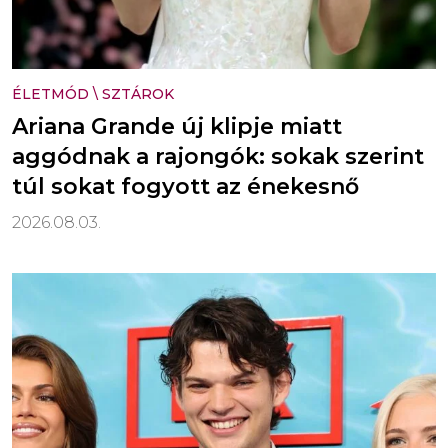
ÉLETMÓD
\
SZTÁROK
Ariana Grande új klipje miatt
aggódnak a rajongók: sokak szerint
túl sokat fogyott az énekesnő
2026.08.03.