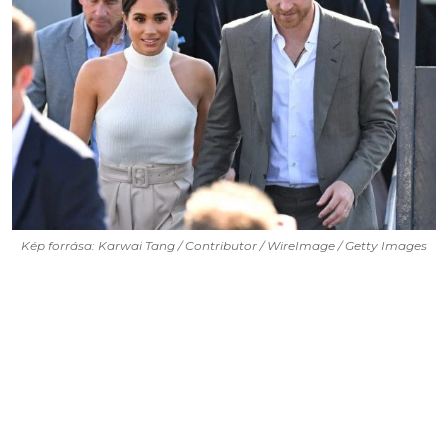
Kép forrása: Karwai Tang / Contributor / WireImage / Getty Images