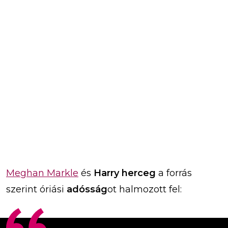
Meghan Markle
és
Harry herceg
a forrás
szerint óriási
adósság
ot halmozott fel: