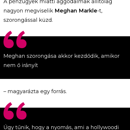
A pénzügyek miatti aggodalmak állítólag
nagyon megviselik
Meghan Markle
-t,
szorongással küzd.
Meghan szorongása akkor kezdődik, amikor
nem ő irányít
– magyarázta egy forrás.
Úgy tűnik, hogy a nyomás, ami a hollywoodi