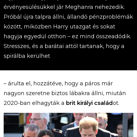
érvényesülésükkel jár Meghanra nehezedik.
Próbál újra talpra állni, állandó pénzproblémák
között, miközben Harry utazgat és sokat
hagyja egyedül otthon – ez mind összeadódik.
Stresszes, és a barátai attól tartanak, hogy a
spirálba kerülhet
– árulta el, hozzátéve, hogy a páros már
nagyon szeretne biztos lábakra állni, miután
2020-ban elhagyták a
brit királyi család
ot.