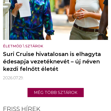
ÉLETMÓD
\
SZTÁROK
Suri Cruise hivatalosan is elhagyta
édesapja vezetéknevét – új néven
kezdi felnőtt életét
2026.07.29.
MÉG TÖBB SZTÁROK
FRISS HÍREK