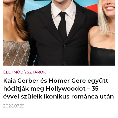
ÉLETMÓD
\
SZTÁROK
Kaia Gerber és Homer Gere együtt
hódítják meg Hollywoodot – 35
évvel szüleik ikonikus románca után
2026.07.29.