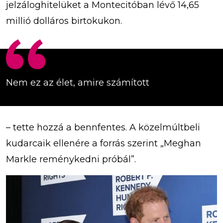
jelzáloghitelüket a Montecitóban lévő 14,65
millió dolláros birtokukon.
Nem ez az élet, amire számított
– tette hozzá a bennfentes. A közelmúltbeli
kudarcaik ellenére a forrás szerint „Meghan
Markle reménykedni próbál”.