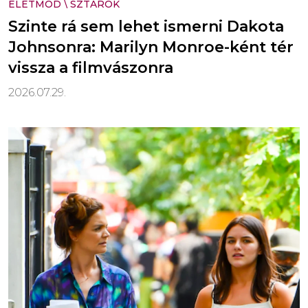
ÉLETMÓD
\
SZTÁROK
Szinte rá sem lehet ismerni Dakota
Johnsonra: Marilyn Monroe-ként tér
vissza a filmvászonra
2026.07.29.