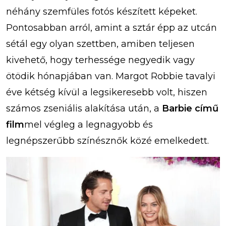
néhány szemfüles fotós készített képeket.
Pontosabban arról, amint a sztár épp az utcán
sétál egy olyan szettben, amiben teljesen
kivehető, hogy terhessége negyedik vagy
ötödik hónapjában van. Margot Robbie tavalyi
éve kétség kívül a legsikeresebb volt, hiszen
számos zseniális alakítása után, a
Barbie című
film
mel végleg a legnagyobb és
legnépszerűbb színésznők közé emelkedett.