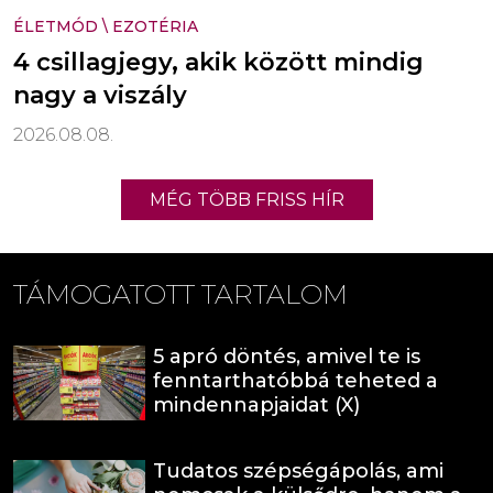
ÉLETMÓD
\
EZOTÉRIA
4 csillagjegy, akik között mindig
nagy a viszály
2026.08.08.
MÉG TÖBB FRISS HÍR
TÁMOGATOTT TARTALOM
5 apró döntés, amivel te is
fenntarthatóbbá teheted a
mindennapjaidat (X)
Tudatos szépségápolás, ami