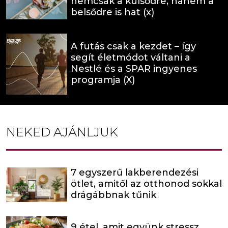
nemcsak a külsődre, hanem a
belsődre is hat (x)
A futás csak a kezdet – így
segít életmódot váltani a
Nestlé és a SPAR ingyenes
programja (X)
NEKED AJÁNLJUK
7 egyszerű lakberendezési
ötlet, amitől az otthonod sokkal
drágábbnak tűnik
9 étel, amit együnk stressz