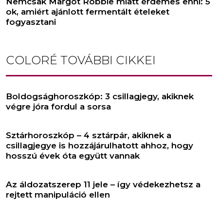
Nemcsak Margot Robbie miatt érdemes enni: 5
ok, amiért ajánlott fermentált ételeket
fogyasztani
COLORÉ
TOVÁBBI CIKKEI
Boldogsághoroszkóp: 3 csillagjegy, akiknek
végre jóra fordul a sorsa
Sztárhoroszkóp – 4 sztárpár, akiknek a
csillagjegye is hozzájárulhatott ahhoz, hogy
hosszú évek óta együtt vannak
Az áldozatszerep 11 jele – így védekezhetsz a
rejtett manipuláció ellen