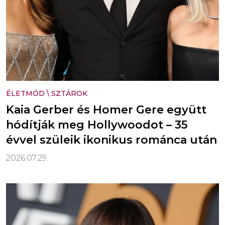
ÉLETMÓD
\
SZTÁROK
Kaia Gerber és Homer Gere együtt
hódítják meg Hollywoodot – 35
évvel szüleik ikonikus románca után
2026.07.29.