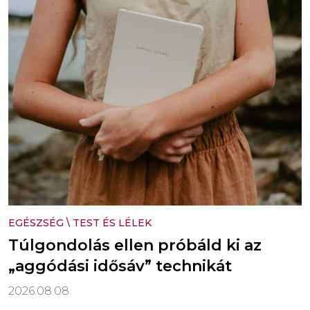
EGÉSZSÉG
\
TEST ÉS LÉLEK
Túlgondolás ellen próbáld ki az
„aggódási idősáv” technikát
2026.08.08.