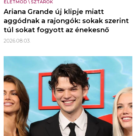
ÉLETMÓD
\
SZTÁROK
Ariana Grande új klipje miatt
aggódnak a rajongók: sokak szerint
túl sokat fogyott az énekesnő
2026.08.03.