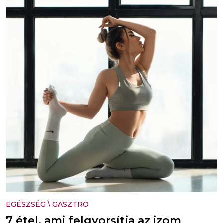
EGÉSZSÉG
\
GASZTRO
7 étel, ami felgyorsítja az izom