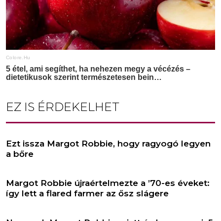
EZ IS ÉRDEKELHET
Ezt issza Margot Robbie, hogy ragyogó legyen
a bőre
Margot Robbie újraértelmezte a ’70-es éveket:
így lett a flared farmer az ősz slágere