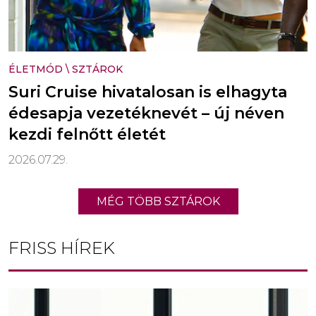
ÉLETMÓD
\
SZTÁROK
Suri Cruise hivatalosan is elhagyta
édesapja vezetéknevét – új néven
kezdi felnőtt életét
2026.07.29.
MÉG TÖBB SZTÁROK
FRISS HÍREK