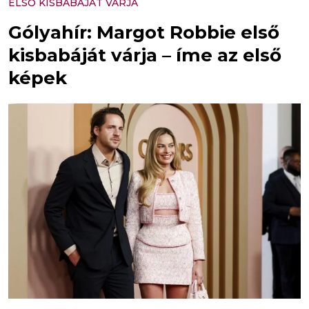
ELSŐ KISBABÁJÁT VÁRJA
Gólyahír: Margot Robbie első
kisbabáját várja – íme az első
képek