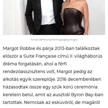
Forrás: Jeff Kravitz/FilmMagic/gettyimages
Margot Robbie és párja 2013-ban találkoztak
először a Suite Française című II. világháborús
dráma forgatásán, ahol a férfi
rendezőasszisztens volt, Margot pedig az
alkotás egyik szereplője. 2016 decemberében
házasodtak össze egy szűk körű ceremónia
keretein belül, amit az ausztrál Byron Bay-ban
tartottak. Nemcsak az esküvőről, de magáról