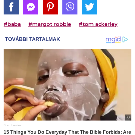
#baba
#margot robbie
#tom ackerley