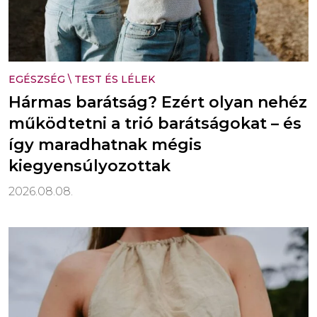
EGÉSZSÉG
\
TEST ÉS LÉLEK
Hármas barátság? Ezért olyan nehéz
működtetni a trió barátságokat – és
így maradhatnak mégis
kiegyensúlyozottak
2026.08.08.