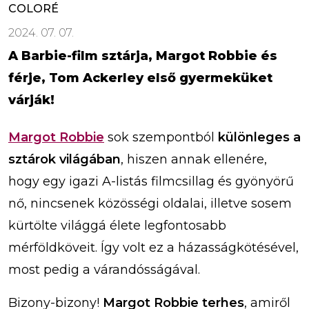
COLORÉ
2024. 07. 07.
A Barbie-film sztárja, Margot Robbie és
férje, Tom Ackerley első gyermeküket
várják!
Margot Robbie
sok szempontból
különleges a
sztárok világában
, hiszen annak ellenére,
hogy egy igazi A-listás filmcsillag és gyönyörű
nő, nincsenek közösségi oldalai, illetve sosem
kürtölte világgá élete legfontosabb
mérföldköveit. Így volt ez a házasságkötésével,
most pedig a várandósságával.
Bizony-bizony!
Margot Robbie terhes
, amiről